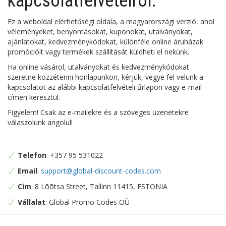
kapcsolatfelvételről:
Ez a weboldal elérhetőségi oldala, a magyarországi verzió, ahol
véleményeket, benyomásokat, kuponokat, utalványokat,
ajánlatokat, kedvezménykódokat, különféle online áruházak
promócióit vagy termékek szállítását küldheti el nekünk.
Ha online vásárol, utalványokat és kedvezménykódokat
szeretne közzétenni honlapunkon, kérjük, vegye fel velünk a
kapcsolatot az alábbi kapcsolatfelvételi űrlapon vagy e-mail
címen keresztül.
Figyelem! Csak az e-mailekre és a szöveges üzenetekre
válaszolunk angolul!
Telefon
: +357 95 531022
Email
:
support@global-discount-codes.com
Cím
: 8 Lõõtsa Street, Tallinn 11415, ESTONIA
Vállalat
: Global Promo Codes OÜ