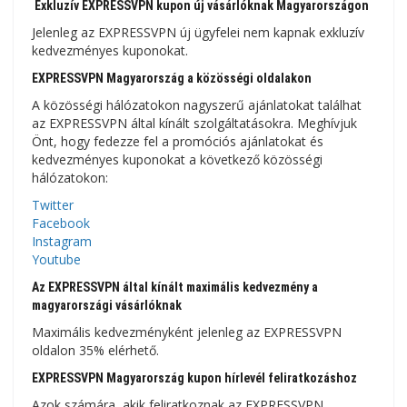
Exkluzív EXPRESSVPN kupon új vásárlóknak Magyarországon
Jelenleg az EXPRESSVPN új ügyfelei nem kapnak exkluzív
kedvezményes kuponokat.
EXPRESSVPN Magyarország a közösségi oldalakon
A közösségi hálózatokon nagyszerű ajánlatokat találhat
az EXPRESSVPN által kínált szolgáltatásokra. Meghívjuk
Önt, hogy fedezze fel a promóciós ajánlatokat és
kedvezményes kuponokat a következő közösségi
hálózatokon:
Twitter
Facebook
Instagram
Youtube
Az EXPRESSVPN által kínált maximális kedvezmény a
magyarországi vásárlóknak
Maximális kedvezményként jelenleg az EXPRESSVPN
oldalon 35% elérhető.
EXPRESSVPN Magyarország kupon hírlevél feliratkozáshoz
Azok számára, akik feliratkoznak az EXPRESSVPN