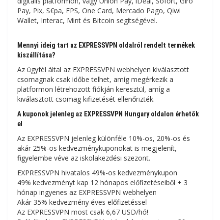
digitális platformon, vagy Unión Pay, iDeal, Sofort, Giro
Pay, Pix, S€pa, EPS, One Card, Mercado Pago, Qiwi
Wallet, Interac, Mint és Bitcoin segítségével.
Mennyi ideig tart az EXPRESSVPN oldalról rendelt termékek
kiszállítása?
Az ügyfél által az EXPRESSVPN webhelyen kiválasztott
csomagnak csak időbe telhet, amíg megérkezik a
platformon létrehozott fiókján keresztül, amíg a
kiválasztott csomag kifizetését ellenőrizték.
A kuponok jelenleg az EXPRESSVPN Hungary oldalon érhetők
el
Az EXPRESSVPN jelenleg különféle 10%-os, 20%-os és
akár 25%-os kedvezménykuponokat is megjelenít,
figyelembe véve az iskolakezdési szezont.
EXPRESSVPN hivatalos 49%-os kedvezménykupon
49% kedvezményt kap 12 hónapos előfizetéseiből + 3
hónap ingyenes az EXPRESSVPN webhelyen
Akár 35% kedvezmény éves előfizetéssel
Az EXPRESSVPN most csak 6,67 USD/hó!