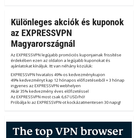
Különleges akciók és kuponok
az EXPRESSVPN
Magyarországnál
Az EXPRESSVPN legújabb promóciós kuponjainak frissítése
érdekében ezen az oldalon a legújabb kuponokat és
ajánlatokat kínáljuk. Itt van néhány közülük:
EXPRESSVPN hivatalos 49%-os kedvezménykupon
49% kedvezményt kap 12 hónapos előfizetéseiből + 3 hónap
ingyenes az EXPRESSVPN webhelyen
Akár 35% kedvezmény éves előfizetéssel
Az EXPRESSVPN most csak 6,67 USD/hó!
Próbálja ki az EXPRESSVPN-ot kockázatmentesen 30 napig!