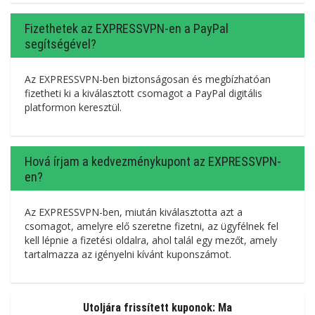
Fizethetek az EXPRESSVPN-en a PayPal
segítségével?
Az EXPRESSVPN-ben biztonságosan és megbízhatóan
fizetheti ki a kiválasztott csomagot a PayPal digitális
platformon keresztül.
Hová írjam a kedvezménykupont az EXPRESSVPN-
en?
Az EXPRESSVPN-ben, miután kiválasztotta azt a
csomagot, amelyre elő szeretne fizetni, az ügyfélnek fel
kell lépnie a fizetési oldalra, ahol talál egy mezőt, amely
tartalmazza az igényelni kívánt kuponszámot.
Utoljára frissített kuponok: Ma