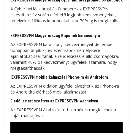
EXPRESSVPN Magyarország Cyber ​​​​Monday promóciós kuponok
A Cyber ​​​​hétfői kiárusítás ünnepére az EXPRESSVPN
elkészíti az év során elérhető legjobb kedvezményeket,
amelyeket 10%-os kuponokkal akár 70%-ig is megtalálhat.
EXPRESSVPN Magyarország Kuponok karácsonyra
Az EXPRESSVPN karácsonyi kedvezményeit december
hónapban adják ki, és ezen napok némelyikére
ajánlatokat szállítanak a rendelkezésre álló csomagokra,
valamint 40%-os kedvezményt ügyfeleik számára, hogy
megtakaríthassák.
EXPRESSVPN mobilalkalmazás iPhone-ra és Androidra
Az EXPRESSVPN oldalon ügyfelei élvezhetik az iPhone-ra
és Androidra elérhető mobilalkalmazást.
Eladó ismert szoftver az EXPRESSVPN webhelyen
Az EXPRESSVPN által szállított termékek megfelelnek a
saját márkájának.