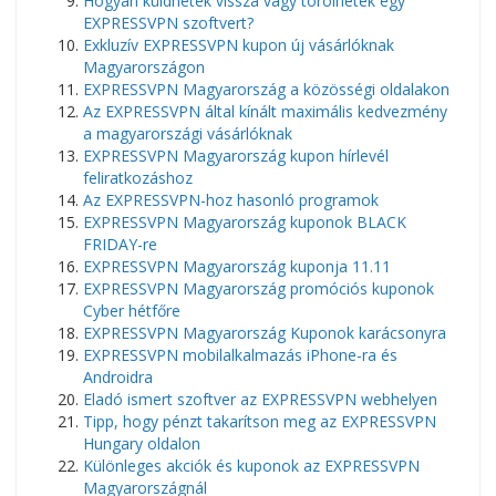
Hogyan küldhetek vissza vagy törölhetek egy
EXPRESSVPN szoftvert?
Exkluzív EXPRESSVPN kupon új vásárlóknak
Magyarországon
EXPRESSVPN Magyarország a közösségi oldalakon
Az EXPRESSVPN által kínált maximális kedvezmény
a magyarországi vásárlóknak
EXPRESSVPN Magyarország kupon hírlevél
feliratkozáshoz
Az EXPRESSVPN-hoz hasonló programok
EXPRESSVPN Magyarország kuponok BLACK
FRIDAY-re
EXPRESSVPN Magyarország kuponja 11.11
EXPRESSVPN Magyarország promóciós kuponok
Cyber ​​​​hétfőre
EXPRESSVPN Magyarország Kuponok karácsonyra
EXPRESSVPN mobilalkalmazás iPhone-ra és
Androidra
Eladó ismert szoftver az EXPRESSVPN webhelyen
Tipp, hogy pénzt takarítson meg az EXPRESSVPN
Hungary oldalon
Különleges akciók és kuponok az EXPRESSVPN
Magyarországnál