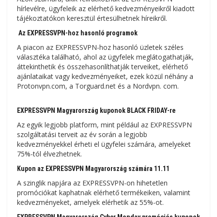
hírlevélre, ügyfeleik az elérhető kedvezményeikről kiadott
tájékoztatókon keresztül értesülhetnek híreikről.
Az EXPRESSVPN-hoz hasonló programok
A piacon az EXPRESSVPN-hoz hasonló üzletek széles
választéka található, ahol az ügyfelek meglátogathatják,
áttekinthetik és összehasonlíthatják terveiket, elérhető
ajánlataikat vagy kedvezményeiket, ezek közül néhány a
Protonvpn.com, a Torguard.net és a Nordvpn. com.
EXPRESSVPN Magyarország kuponok BLACK FRIDAY-re
Az egyik legjobb platform, mint például az EXPRESSVPN
szolgáltatási terveit az év során a legjobb
kedvezményekkel érheti el ügyfelei számára, amelyeket
75%-tól élvezhetnek.
Kupon az EXPRESSVPN Magyarország számára 11.11
A szinglik napjára az EXPRESSVPN-on hihetetlen
promóciókat kaphatnak elérhető termékeiken, valamint
kedvezményeket, amelyek elérhetik az 55%-ot.