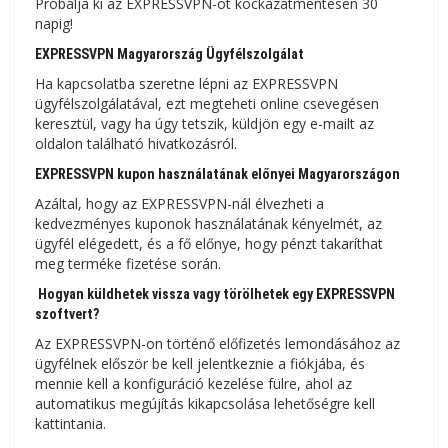
Próbálja ki az EXPRESSVPN-ot kockázatmentesen 30
napig!
EXPRESSVPN Magyarország Ügyfélszolgálat
Ha kapcsolatba szeretne lépni az EXPRESSVPN
ügyfélszolgálatával, ezt megteheti online csevegésen
keresztül, vagy ha úgy tetszik, küldjön egy e-mailt az
oldalon található hivatkozásról.
EXPRESSVPN kupon használatának előnyei Magyarországon
Azáltal, hogy az EXPRESSVPN-nál élvezheti a
kedvezményes kuponok használatának kényelmét, az
ügyfél elégedett, és a fő előnye, hogy pénzt takaríthat
meg terméke fizetése során.
Hogyan küldhetek vissza vagy törölhetek egy EXPRESSVPN
szoftvert?
Az EXPRESSVPN-on történő előfizetés lemondásához az
ügyfélnek először be kell jelentkeznie a fiókjába, és
mennie kell a konfiguráció kezelése fülre, ahol az
automatikus megújítás kikapcsolása lehetőségre kell
kattintania.