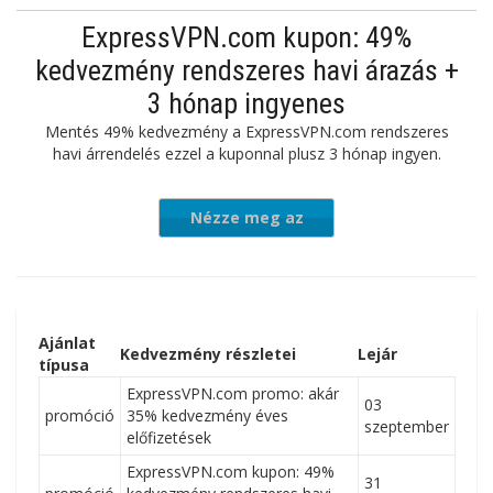
ajánlatot
ExpressVPN.com kupon: 49%
kedvezmény rendszeres havi árazás +
3 hónap ingyenes
Mentés 49% kedvezmény a ExpressVPN.com rendszeres
havi árrendelés ezzel a kuponnal plusz 3 hónap ingyen.
Nézze meg az
ajánlatot
Ajánlat
Kedvezmény részletei
Lejár
típusa
ExpressVPN.com promo: akár
03
promóció
35% kedvezmény éves
szeptember
előfizetések
ExpressVPN.com kupon: 49%
31