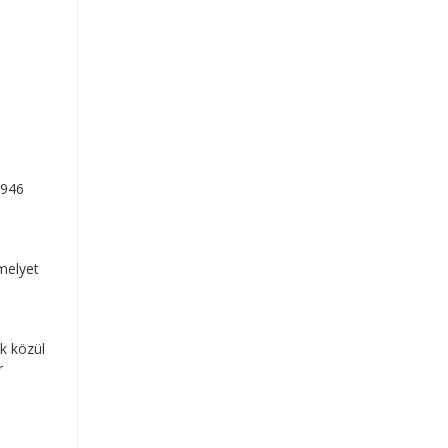
6946
melyet
ek közül
r