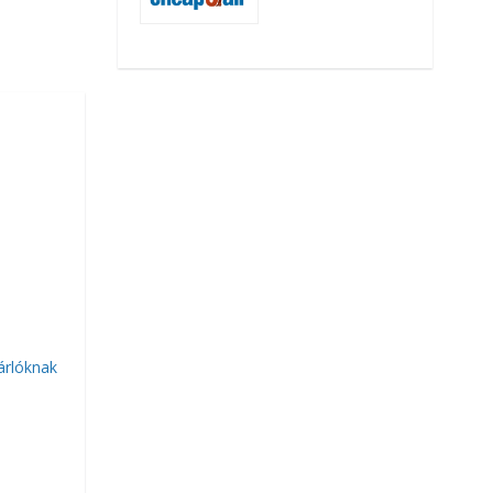
árlóknak