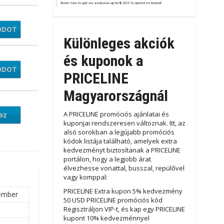
ÓDOT
TL22
Különleges akciók
és kuponok a
ÓDOT
XT15
PRICELINE
Magyarországnál
A PRICELINE promóciós ajánlatai és
az
kuponjai rendszeresen változnak. Itt, az
alsó sorokban a legújabb promóciós
kódok listája található, amelyek extra
kedvezményt biztosítanak a PRICELINE
portálon, hogy a legjobb árat
élvezhesse vonattal, busszal, repülővel
vagy komppal:
PRICELINE Extra kupon 5% kedvezmény
ember
50 USD PRICELINE promóciós kód
Regisztráljon VIP-t, és kap egy PRICELINE
kupont 10% kedvezménnyel