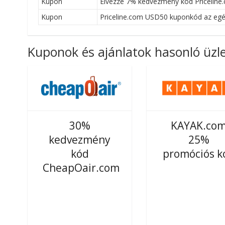
Kupon
Élvezze 7% kedvezmény kód Priceline.
Kupon
Priceline.com USD50 kuponkód az egé
Kuponok és ajánlatok hasonló üzl
30%
KAYAK.co
kedvezmény
25%
kód
promóciós k
CheapOair.com