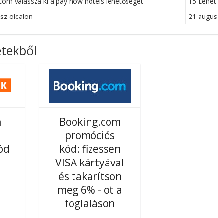
com válassza ki a pay now hotels lehetőséget
15 Lehet
sz oldalon
21 augus
etekből
m
Booking.com
promóciós
ód
kód: fizessen
VISA kártyával
és takarítson
meg 6% - ot a
foglaláson