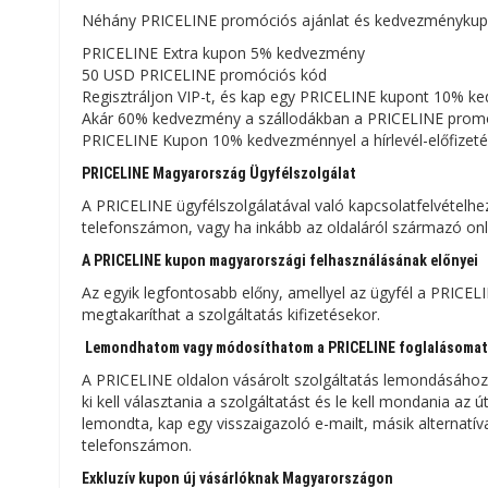
Néhány PRICELINE promóciós ajánlat és kedvezménykupon
PRICELINE Extra kupon 5% kedvezmény
50 USD PRICELINE promóciós kód
Regisztráljon VIP-t, és kap egy PRICELINE kupont 10% k
Akár 60% kedvezmény a szállodákban a PRICELINE prom
PRICELINE Kupon 10% kedvezménnyel a hírlevél-előfizeté
PRICELINE Magyarország Ügyfélszolgálat
A PRICELINE ügyfélszolgálatával való kapcsolatfelvételh
telefonszámon, vagy ha inkább az oldaláról származó onl
A PRICELINE kupon magyarországi felhasználásának előnyei
Az egyik legfontosabb előny, amellyel az ügyfél a PRICE
megtakaríthat a szolgáltatás kifizetésekor.
Lemondhatom vagy módosíthatom a PRICELINE foglalásomat
A PRICELINE oldalon vásárolt szolgáltatás lemondásához be
ki kell választania a szolgáltatást és le kell mondania az
lemondta, kap egy visszaigazoló e-mailt, másik alternatív
telefonszámon.
Exkluzív kupon új vásárlóknak Magyarországon