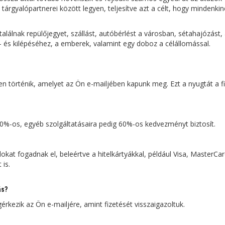
 tárgyalópartnerei között legyen, teljesítve azt a célt, hogy mindenki
találnak repülőjegyet, szállást, autóbérlést a városban, sétahajózást
- és kilépéséhez, a emberek, valamint egy doboz a célállomással.
n történik, amelyet az Ön e-mailjében kapunk meg. Ezt a nyugtát a f
20%-os, egyéb szolgáltatásaira pedig 60%-os kedvezményt biztosít.
kat fogadnak el, beleértve a hitelkártyákkal, például Visa, MasterCar
 is.
ás?
kezik az Ön e-mailjére, amint fizetését visszaigazoltuk.