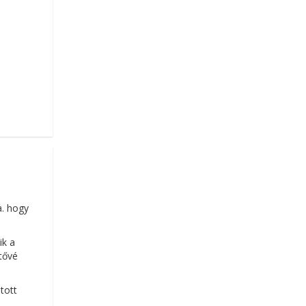
a. hogy
ik a
etővé
tott