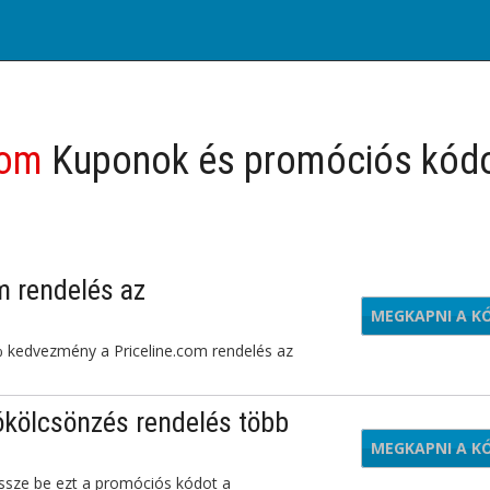
com
Kuponok és promóciós kód
m rendelés az
MEGKAPNI A K
uch
% kedvezmény a Priceline.com rendelés az
ókölcsönzés rendelés több
MEGKAPNI A K
CR2
essze be ezt a promóciós kódot a