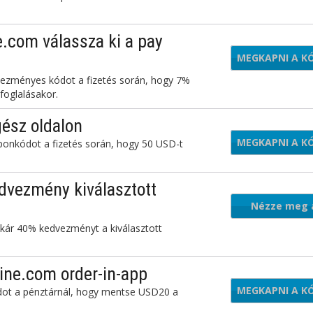
.com válassza ki a pay
MEGKAPNI A K
TL2
edvezményes kódot a fizetés során, hogy 7%
foglalásakor.
ész oldalon
MEGKAPNI A K
E
kuponkódot a fizetés során, hogy 50 USD-t
dvezmény kiválasztott
Nézze meg 
kár 40% kedvezményt a kiválasztott
ajánlatot
ine.com order-in-app
MEGKAPNI A K
TAW
dot a pénztárnál, hogy mentse USD20 a