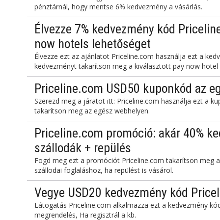
pénztárnál, hogy mentse 6% kedvezmény a vásárlás.
Élvezze 7% kedvezmény kód Priceline
now hotels lehetőséget
Élvezze ezt az ajánlatot Priceline.com használja ezt a k
kedvezményt takarítson meg a kiválasztott pay now hotel 
Priceline.com USD50 kuponkód az eg
Szerezd meg a járatot itt: Priceline.com használja ezt a 
takarítson meg az egész webhelyen.
Priceline.com promóció: akár 40% ke
szállodák + repülés
Fogd meg ezt a promóciót Priceline.com takarítson meg a
szállodai foglaláshoz, ha repülést is vásárol.
Vegye USD20 kedvezmény kód Pricel
Látogatás Priceline.com alkalmazza ezt a kedvezmény kó
megrendelés, Ha regisztrál a kb.