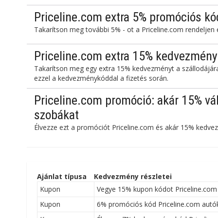
Priceline.com extra 5% promóciós kó
Takarítson meg további 5% - ot a Priceline.com rendeljen 
Priceline.com extra 15% kedvezménye
Takarítson meg egy extra 15% kedvezményt a szállodájára 
ezzel a kedvezménykóddal a fizetés során.
Priceline.com promóció: akár 15% vál
szobákat
Élvezze ezt a promóciót Priceline.com és akár 15% kedvez
Ajánlat típusa
Kedvezmény részletei
Kupon
Vegye 15% kupon kódot Priceline.com
Kupon
6% promóciós kód Priceline.com autó