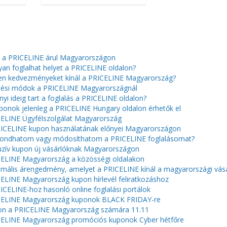
 a PRICELINE árul Magyarországon
an foglalhat helyet a PRICELINE oldalon?
en kedvezményeket kínál a PRICELINE Magyarország?
tési módok a PRICELINE Magyarországnál
yi ideig tart a foglalás a PRICELINE oldalon?
ponok jelenleg a PRICELINE Hungary oldalon érhetők el
ELINE Ügyfélszolgálat Magyarország
ICELINE kupon használatának előnyei Magyarországon
ndhatom vagy módosíthatom a PRICELINE foglalásomat?
uzív kupon új vásárlóknak Magyarországon
ELINE Magyarország a közösségi oldalakon
mális árengedmény, amelyet a PRICELINE kínál a magyarországi vás
ELINE Magyarország kupon hírlevél feliratkozáshoz
ICELINE-hoz hasonló online foglalási portálok
ELINE Magyarország kuponok BLACK FRIDAY-re
n a PRICELINE Magyarország számára 11.11
ELINE Magyarország promóciós kuponok Cyber ​​​​hétfőre