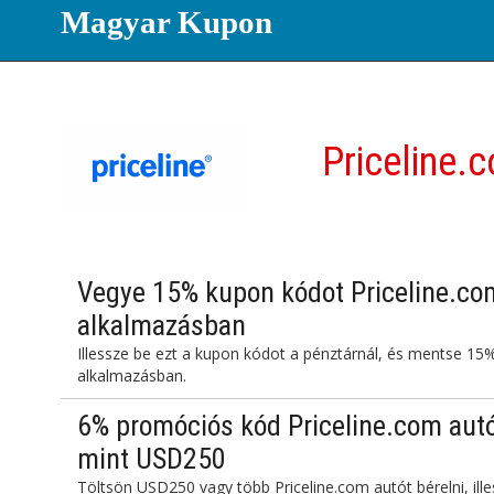
Magyar Kupon
Priceline.
Vegye 15% kupon kódot Priceline.co
alkalmazásban
Illessze be ezt a kupon kódot a pénztárnál, és mentse 15
alkalmazásban.
6% promóciós kód Priceline.com aut
mint USD250
Töltsön USD250 vagy több Priceline.com autót bérelni, ill