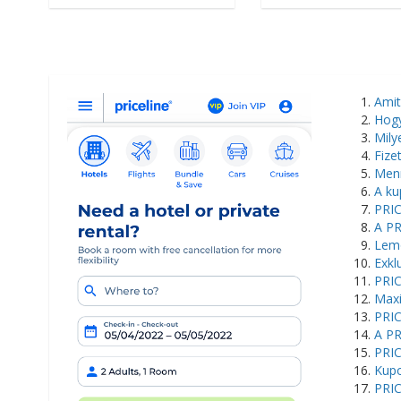
Amit
Hogy
Mily
Fize
Menn
A ku
PRIC
A PR
Lemo
Exkl
PRIC
Maxi
PRIC
A PR
PRIC
Kupo
PRIC