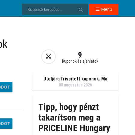
Menü
ok
9
Kuponok és ajánlatok
Utoljára frissített kuponok: Ma
08 augusztus 2026
ÓDOT
oose
Tipp, hogy pénzt
takarítson meg a
ÓDOT
3AUG
PRICELINE Hungary