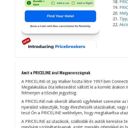
PRIC
PRIC
Mely
Tipp
Akci
Amit a PRICELINE árul Magyarországnak
A PRICELINE-ot Jay Walker hozta létre 1997-ben Connecticu
Megalakulása óta lelkesedést váltott ki a korrekt árakon 
felmenjen a tőzsdei jegyzésig.
A PRICELINE-nak sikerült állandó ügyfeleket szereznie az 
nyaralást választják, hogy élvezhessék utazásaikat, vagy 
teszi Ön a PRICELINE webhelyen, hogy megtakarítsa utazás
A PRICELINE az utazások, szállodák és autók keresése te
minőségi szolgáltatásainak, ezért zseniális ötletekkel és 