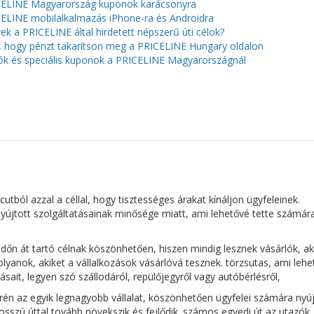
ELINE Magyarország kuponok karácsonyra
ELINE mobilalkalmazás iPhone-ra és Androidra
ek a PRICELINE által hirdetett népszerű úti célok?
, hogy pénzt takarítson meg a PRICELINE Hungary oldalon
ók és speciális kuponok a PRICELINE Magyarországnál
tból azzal a céllal, hogy tisztességes árakat kínáljon ügyfeleinek.
nyújtott szolgáltatásainak minősége miatt, ami lehetővé tette számár
időn át tartó célnak köszönhetően, hiszen mindig lesznek vásárlók, ak
olyanok, akiket a vállalkozások vásárlóvá tesznek. törzsutas, ami leh
ait, legyen szó szállodáról, repülőjegyről vagy autóbérlésről,
rén az egyik legnagyobb vállalat, köszönhetően ügyfelei számára nyúj
hosszú úttal tovább növekszik és fejlődik. számos egyedi út az utazók