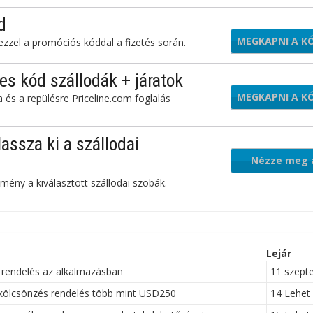
d
MEGKAPNI A K
U5H
ezzel a promóciós kóddal a fizetés során.
s kód szállodák + járatok
MEGKAPNI A K
TE
és a repülésre Priceline.com foglalás
assza ki a szállodai
Nézze meg 
mény a kiválasztott szállodai szobák.
ajánlatot
Lejár
 rendelés az alkalmazásban
11 szept
kölcsönzés rendelés több mint USD250
14 Lehet