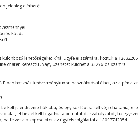
 jelenleg elérhető:
edvezménnyel
óciós kóddal
sről
ez különböző lehetőségeket kínál ügyfelei számára, köztük a 1203220
ine chaten keresztül, vagy üzenetet küldhet a 33296-os számra.
LINE-ban használt kedvezménykupon használatával élhet, az a pénz, a
?
 kell jelentkeznie fiókjába, és egy sor lépést kell végrehajtania, ez
 útvonalat, ehhez el kell fogadnia a bemutatott szabályzatot, ha egysze
a, ha felveszi a kapcsolatot az ügyfélszolgálattal a 18007742354