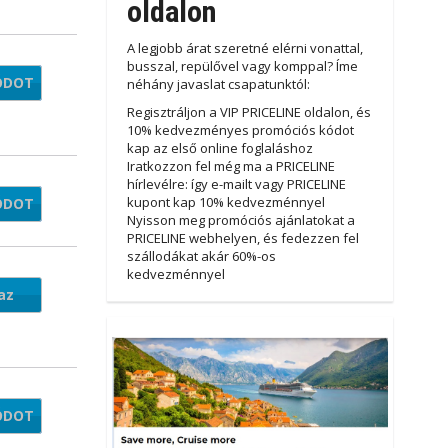
oldalon
A legjobb árat szeretné elérni vonattal,
busszal, repülővel vagy komppal? Íme
ÓDOT
3AUG
néhány javaslat csapatunktól:
Regisztráljon a VIP PRICELINE oldalon, és
10% kedvezményes promóciós kódot
kap az első online foglaláshoz
Iratkozzon fel még ma a PRICELINE
hírlevélre: így e-mailt vagy PRICELINE
kupont kap 10% kedvezménnyel
ÓDOT
LYSE
Nyisson meg promóciós ajánlatokat a
PRICELINE webhelyen, és fedezzen fel
szállodákat akár 60%-os
kedvezménnyel
az
ÓDOT
AY20