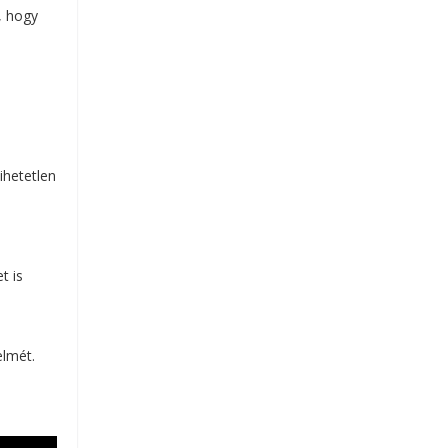
, hogy
ihetetlen
t is
elmét.