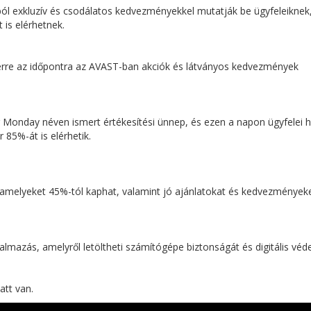
ól exkluzív és csodálatos kedvezményekkel mutatják be ügyfeleiknek
 is elérhetnek.
rre az időpontra az AVAST-ban akciók és látványos kedvezmények
​​​Monday néven ismert értékesítési ünnep, és ezen a napon ügyfelei h
85%-át is elérhetik.
melyeket 45%-tól kaphat, valamint jó ajánlatokat és kedvezményeke
lmazás, amelyről letöltheti számítógépe biztonságát és digitális véd
att van.