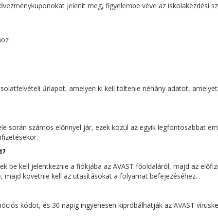
dvezménykuponokat jelenít meg, figyelembe véve az iskolakezdési sz
hoz
latfelvételi űrlapot, amelyen ki kell töltenie néhány adatot, amelyet 
le során számos előnnyel jár, ezek közül az egyik legfontosabbat eml
ifizetésekor.
t?
 be kell jelentkeznie a fiókjába az AVAST főoldaláról, majd az előfi
re, majd követnie kell az utasításokat a folyamat befejezéséhez. .
iós kódot, és 30 napig ingyenesen kipróbálhatják az AVAST víruske