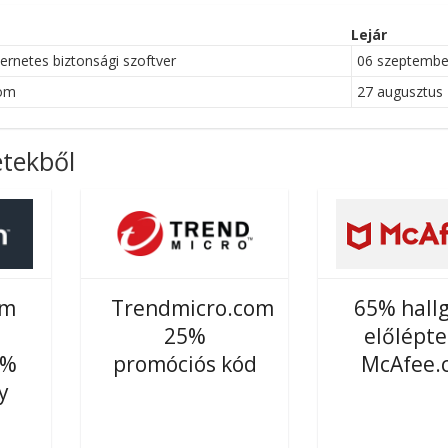
Lejár
rnetes biztonsági szoftver
06 szeptembe
com
27 augusztus
etekből
om
Trendmicro.com
65% hallg
25%
előlépte
0%
promóciós kód
McAfee.
y