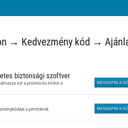
n → Kedvezmény kód → Ajánl
tes biztonsági szoftver
MEGKAPNI A K
ur
alkalmazza ezt a promóciós kódot a
MEGKAPNI A K
VPN
zménykóddal a pénztárnál.