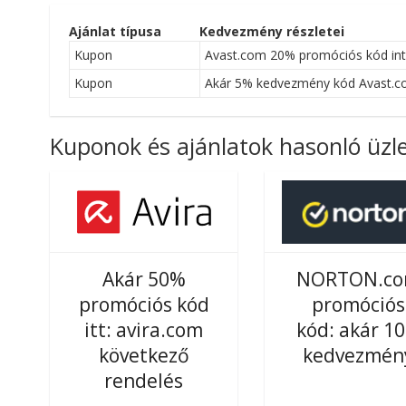
Ajánlat típusa
Kedvezmény részletei
Kupon
Avast.com 20% promóciós kód inte
Kupon
Akár 5% kedvezmény kód Avast.
Kuponok és ajánlatok hasonló üzl
Akár 50%
NORTON.c
promóciós kód
promóciós
itt: avira.com
kód: akár 1
következő
kedvezmén
rendelés