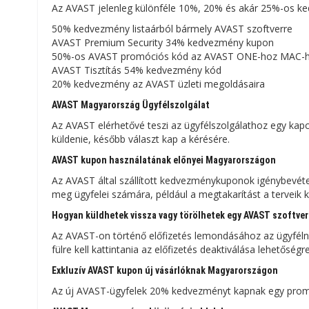
Az AVAST jelenleg különféle 10%, 20% és akár 25%-os ke
50% kedvezmény listaárból bármely AVAST szoftverre
AVAST Premium Security 34% kedvezmény kupon
50%-os AVAST promóciós kód az AVAST ONE-hoz MAC-
AVAST Tisztítás 54% kedvezmény kód
20% kedvezmény az AVAST üzleti megoldásaira
AVAST Magyarország Ügyfélszolgálat
Az AVAST elérhetővé teszi az ügyfélszolgálathoz egy kapcso
küldenie, később választ kap a kérésére.
AVAST kupon használatának előnyei Magyarországon
Az AVAST által szállított kedvezménykuponok igénybevéte
meg ügyfelei számára, például a megtakarítást a terveik k
Hogyan küldhetek vissza vagy törölhetek egy AVAST szoftver
Az AVAST-on történő előfizetés lemondásához az ügyfélnek
fülre kell kattintania az előfizetés deaktiválása lehetőség
Exkluzív AVAST kupon új vásárlóknak Magyarországon
Az új AVAST-ügyfelek 20% kedvezményt kapnak egy promóc