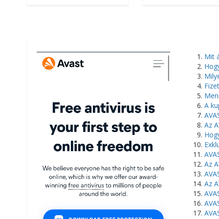
Mit 
Hogy
Mily
Fize
Menn
A ku
AVAS
Az A
Hogy
Exkl
AVAS
Az A
AVAS
Az A
AVA
AVAS
AVAS