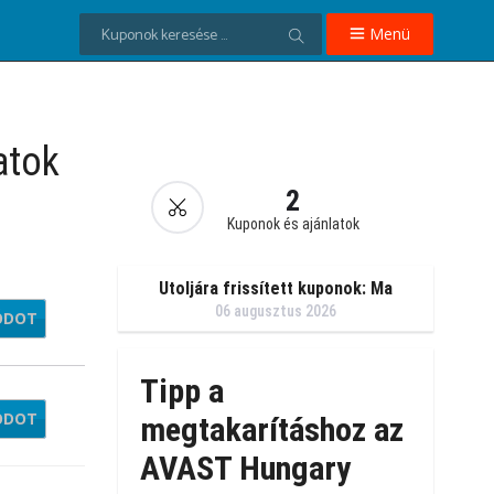
Menü
atok
2
Kuponok és ajánlatok
Utoljára frissített kuponok: Ma
06 augusztus 2026
ÓDOT
f0711
Tipp a
ÓDOT
FOOT
megtakarításhoz az
AVAST Hungary