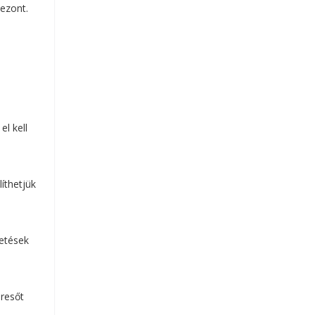
ezont.
el kell
íthetjük
zetések
resőt