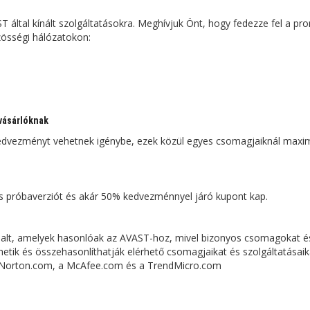
T által kínált szolgáltatásokra. Meghívjuk Önt, hogy fedezze fel a p
össégi hálózatokon:
 vásárlóknak
dvezményt vehetnek igénybe, ezek közül egyes csomagjaiknál ​​max
nes próbaverziót és akár 50% kedvezménnyel járó kupont kap.
ldalt, amelyek hasonlóak az AVAST-hoz, mivel bizonyos csomagokat é
etik és összehasonlíthatják elérhető csomagjaikat és szolgáltatásaik
a Norton.com, a McAfee.com és a TrendMicro.com