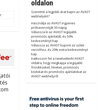
oldalon
Szeretné a legjobb árat kapni az AVAST
r
webhelyért?
Használja az AVAST ingyenes
próbaverzióját 30 napig
Válassza ki az AVAST legújabb
promóciós ajánlatát, és 50%
kedvezményt kap
Válassza az AVAST kupont az üzleti
verzióhoz, és 20% extra kedvezményt
kap
Iratkozzon fel a newlsetterkl AVAST
oldalra, hogy megkapja a legújabb
frissítéseket, híreket, promóciós
kódokat és promóciós ajánlatokat az
atói
AVAST webhelyről
tés
com