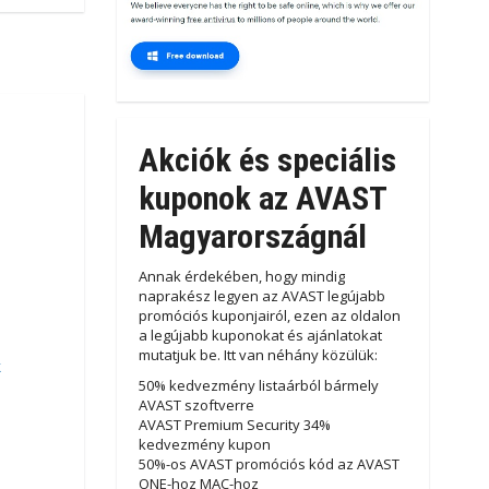
Akciók és speciális
kuponok az AVAST
Magyarországnál
Annak érdekében, hogy mindig
naprakész legyen az AVAST legújabb
promóciós kuponjairól, ezen az oldalon
a legújabb kuponokat és ajánlatokat
mutatjuk be. Itt van néhány közülük:
k
50% kedvezmény listaárból bármely
AVAST szoftverre
AVAST Premium Security 34%
kedvezmény kupon
50%-os AVAST promóciós kód az AVAST
ONE-hoz MAC-hoz