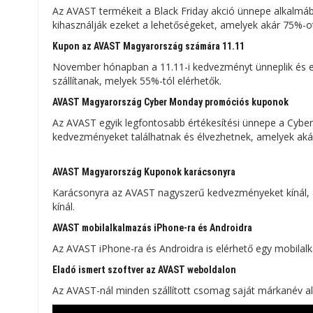
Az AVAST termékeit a Black Friday akció ünnepe alkalmáb
kihasználják ezeket a lehetőségeket, amelyek akár 75%-ot
Kupon az AVAST Magyarország számára 11.11
November hónapban a 11.11-i kedvezményt ünneplik és e
szállítanak, melyek 55%-tól elérhetők.
AVAST Magyarország Cyber ​​​​Monday promóciós kuponok
Az AVAST egyik legfontosabb értékesítési ünnepe a Cyber ​
kedvezményeket találhatnak és élvezhetnek, amelyek akár 
AVAST Magyarország Kuponok karácsonyra
Karácsonyra az AVAST nagyszerű kedvezményeket kínál, a
kínál.
AVAST mobilalkalmazás iPhone-ra és Androidra
Az AVAST iPhone-ra és Androidra is elérhető egy mobilalka
Eladó ismert szoftver az AVAST weboldalon
Az AVAST-nál minden szállított csomag saját márkanév al