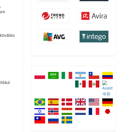
,
ure
tiválási
éldául