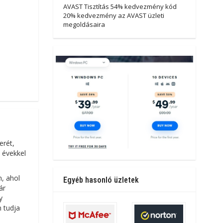
AVAST Tisztítás 54% kedvezmény kód
20% kedvezmény az AVAST üzleti
megoldásaira
erét,
, évekkel
n, ahol
Egyéb hasonló üzletek
ár
y
n tudja