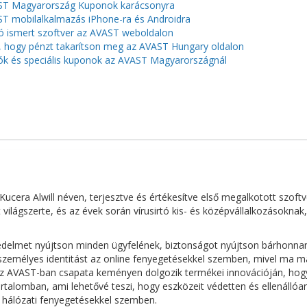
T Magyarország Kuponok karácsonyra
T mobilalkalmazás iPhone-ra és Androidra
ó ismert szoftver az AVAST weboldalon
, hogy pénzt takarítson meg az AVAST Hungary oldalon
ók és speciális kuponok az AVAST Magyarországnál
ucera Alwill néven, terjesztve és értékesítve első megalkotott szoftv
világszerte, és az évek során vírusirtó kis- és középvállalkozásoknak
 védelmet nyújtson minden ügyfelének, biztonságot nyújtson bárhonna
személyes identitást az online fenyegetésekkel szemben, mivel ma m
 az AVAST-ban csapata keményen dolgozik termékei innovációján, hog
talomban, ami lehetővé teszi, hogy eszközeit védetten és ellenállóa
b hálózati fenyegetésekkel szemben.