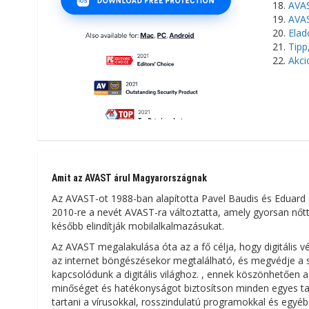
AVAS
AVAS
Elad
Tipp
Akci
Amit az AVAST árul Magyarországnak
Az AVAST-ot 1988-ban alapította Pavel Baudis és Eduard K
2010-re a nevét AVAST-ra változtatta, amely gyorsan nőtt 
később elindítják mobilalkalmazásukat.
Az AVAST megalakulása óta az a fő célja, hogy digitális
az internet böngészésekor megtalálható, és megvédje a 
kapcsolódunk a digitális világhoz. , ennek köszönhetően
minőséget és hatékonyságot biztosítson minden egyes tar
tartani a vírusokkal, rosszindulatú programokkal és egyé