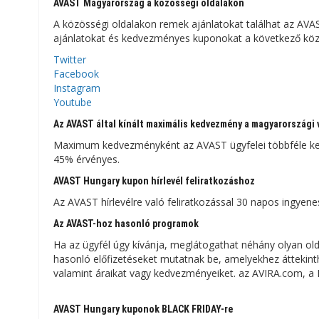
AVAST Magyarország a közösségi oldalakon
A közösségi oldalakon remek ajánlatokat találhat az AVAS
ajánlatokat és kedvezményes kuponokat a következő köz
Twitter
Facebook
Instagram
Youtube
Az AVAST által kínált maximális kedvezmény a magyarországi
Maximum kedvezményként az AVAST ügyfelei többféle ke
45% érvényes.
AVAST Hungary kupon hírlevél feliratkozáshoz
Az AVAST hírlevélre való feliratkozással 30 napos ingye
Az AVAST-hoz hasonló programok
Ha az ügyfél úgy kívánja, meglátogathat néhány olyan o
hasonló előfizetéseket mutatnak be, amelyekhez áttekinth
valamint áraikat vagy kedvezményeiket. az AVIRA.com, 
AVAST Hungary kuponok BLACK FRIDAY-re