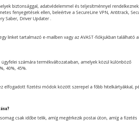
melyek biztonsággal, adatvédelemmel és teljesítménnyel rendelkeznek
etes fenyegetések ellen, beleértve a SecureLine VPN, Antitrack, Sec
y Saber, Driver Updater .
gy linket tartalmazó e-mailben vagy az AVAST-fiókjukban található ak
l ügyfelei számára termékváltozataiban, amelyek közül különböző
8%, 40%, 45%.
 elfogadott fizetési módok között szerepel a főbb hitelkártyákkal, p
tása?
csomag csak időbe telik, amíg megérkezik postai úton, amíg a fizetés