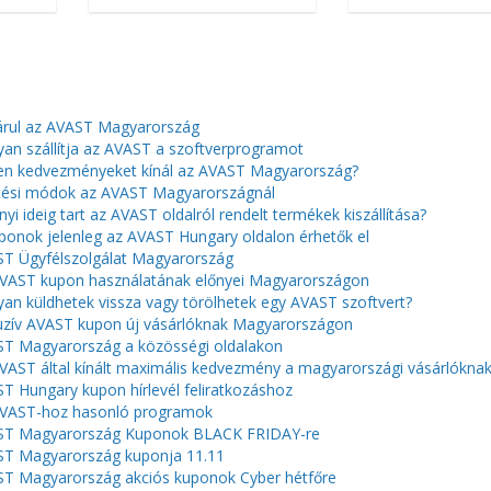
árul az AVAST Magyarország
an szállítja az AVAST a szoftverprogramot
en kedvezményeket kínál az AVAST Magyarország?
tési módok az AVAST Magyarországnál
yi ideig tart az AVAST oldalról rendelt termékek kiszállítása?
ponok jelenleg az AVAST Hungary oldalon érhetők el
T Ügyfélszolgálat Magyarország
VAST kupon használatának előnyei Magyarországon
an küldhetek vissza vagy törölhetek egy AVAST szoftvert?
uzív AVAST kupon új vásárlóknak Magyarországon
T Magyarország a közösségi oldalakon
VAST által kínált maximális kedvezmény a magyarországi vásárlókna
T Hungary kupon hírlevél feliratkozáshoz
VAST-hoz hasonló programok
ST Magyarország Kuponok BLACK FRIDAY-re
T Magyarország kuponja 11.11
T Magyarország akciós kuponok Cyber ​​​​hétfőre