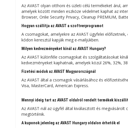
Az AVAST olyan otthoni és üzleti célú termékeket árul, a
amelyek között minden eszköze védelmet kaphat az intern
Browser, Onlie Security Privacy, Cleanup PREMIUM, Batter
Hogyan szállítja az AVAST a szoftverprogramot
A csomagokat, amelyekre az AVAST ügyfelei előfizetnek, e
kódon keresztül kapják meg e-mailjükben.
Milyen kedvezményeket kínál az AVAST Hungary?
Az AVAST különféle csomagokat és szolgáltatásokat kíná
kedvezményeket kaphatnak, amelyek közül 26%, 32%, 3
Fizetési módok az AVAST Magyarországnál
Az AVAST által a csomagok vásárlásához és előfizetéséhez
Visa, MasterCard, American Express.
Mennyi ideig tart az AVAST oldalról rendelt termékek kiszállí
Az AVAST-nál az ügyfél által kiválasztott és megvásárolt 
megtörténik.
A kuponok jelenleg az AVAST Hungary oldalon érhetők el