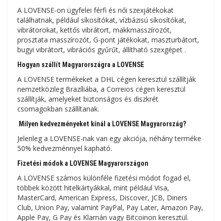
A LOVENSE-on ügyfelei férfi és női szexjátékokat
találhatnak, például síkosítókat, vízbázisú síkosítókat,
vibrátorokat, kettős vibrátort, makkmasszírozót,
prosztata masszírozót, G-pont játékokat, maszturbátort,
bugyi vibrátort, vibrációs gyűrűt, állítható szexgépet .
Hogyan szállít Magyarországra a LOVENSE
A LOVENSE termékeket a DHL cégen keresztül szállítják
nemzetközileg Brazíliába, a Correios cégen keresztül
szállítják, amelyeket biztonságos és diszkrét
csomagokban szállítanak.
Milyen kedvezményeket kínál a LOVENSE Magyarország?
Jelenleg a LOVENSE-nak van egy akciója, néhány terméke
50% kedvezménnyel kapható.
Fizetési módok a LOVENSE Magyarországon
A LOVENSE számos különféle fizetési módot fogad el,
többek között hitelkártyákkal, mint például Visa,
MasterCard, American Express, Discover, JCB, Diners
Club, Union Pay, valamint PayPal, Pay Later, Amazon Pay,
Apple Pay, G Pay és Klarnán vagy Bitcoinon keresztül.