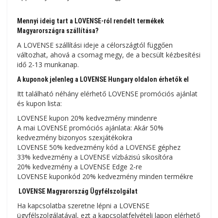
Mennyi ideig tart a LOVENSE-ról rendelt termékek
Magyarországra szállítása?
A LOVENSE szállítási ideje a célországtól függően
változhat, ahová a csomag megy, de a becsült kézbesítési
idő 2-13 munkanap.
A kuponok jelenleg a LOVENSE Hungary oldalon érhetők el
Itt található néhány elérhető LOVENSE promóciós ajánlat
és kupon lista:
LOVENSE kupon 20% kedvezmény mindenre
A mai LOVENSE promóciós ajánlata: Akár 50%
kedvezmény bizonyos szexjátékokra
LOVENSE 50% kedvezmény kód a LOVENSE géphez
33% kedvezmény a LOVENSE vízbázisú síkosítóra
20% kedvezmény a LOVENSE Edge 2-re
LOVENSE kuponkód 20% kedvezmény minden termékre
LOVENSE Magyarország Ügyfélszolgálat
Ha kapcsolatba szeretne lépni a LOVENSE
ügyfélszolgálatával, ezt a kapcsolatfelvételi lapon elérhető