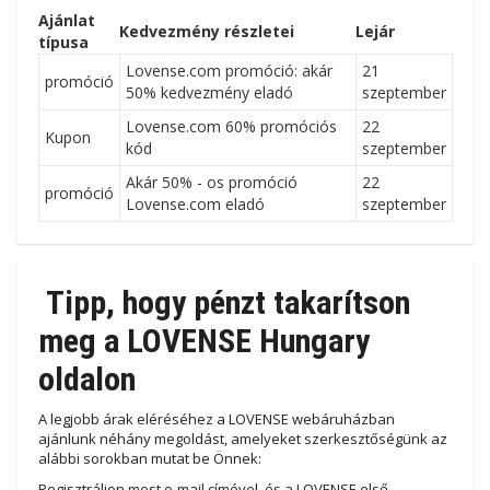
Ajánlat
Kedvezmény részletei
Lejár
típusa
Lovense.com promóció: akár
21
promóció
50% kedvezmény eladó
szeptember
Lovense.com 60% promóciós
22
Kupon
kód
szeptember
Akár 50% - os promóció
22
promóció
Lovense.com eladó
szeptember
Tipp, hogy pénzt takarítson
meg a LOVENSE Hungary
oldalon
A legjobb árak eléréséhez a LOVENSE webáruházban
ajánlunk néhány megoldást, amelyeket szerkesztőségünk az
alábbi sorokban mutat be Önnek:
Regisztráljon most e-mail címével, és a LOVENSE első