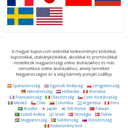
A magyar-kupon.com weboldal kedvezményes kódokkal,
kuponokkal, utalványkódokkal, akciókkal és promóciókkal
rendelkezik magyarországi online áruházakhoz és más
nemzetközi online áruházakhoz, amely termékeit
Magyarországon és a világ bármely pontján szállítja.
Spanyolország
Egyesült Királyság
Lengyelország
Németország
Hollandia
Románia
Franciaország
Olaszország
Cseh Köztársaság
Mexikó
Chile
Colombia
Argentína
Peru
Brazília
Japán
Dél-Korea
Taiwan
Szaud-Arábia
Izrael
Norvégia
Dánia
Magyarország
Svédország
Oroszország
Kedvezmény kód