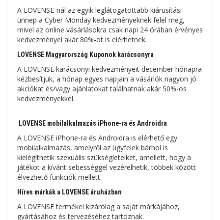
A LOVENSE-nál az egyik leglátogatottabb kiárusítási
ünnep a Cyber ​​​​Monday kedvezményeknek felel meg,
mivel az online vásárlásokra csak napi 24 órában érvényes
kedvezményei akár 80%-ot is elérhetnek.
LOVENSE Magyarország Kuponok karácsonyra
A LOVENSE karácsonyi kedvezményeit december hónapra
kézbesítjük, a hónap egyes napjain a vásárlók nagyon jó
akciókat és/vagy ajánlatokat találhatnak akár 50%-os
kedvezményekkel.
LOVENSE mobilalkalmazás iPhone-ra és Androidra
A LOVENSE iPhone-ra és Androidra is elérhető egy
mobilalkalmazás, amelyről az ügyfelek bárhol is
kielégíthetik szexuális szükségleteiket, amellett, hogy a
játékot a kívánt sebességgel vezérelhetik, többek között
élvezhető funkciók mellett.
Híres márkák a LOVENSE áruházban
A LOVENSE termékei kizárólag a saját márkájához,
gyártásához és tervezéséhez tartoznak.