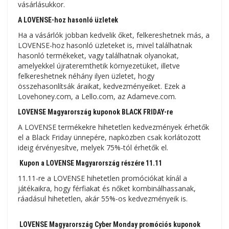
vásárlásukkor.
A LOVENSE-hoz hasonló üzletek
Ha a vásárlók jobban kedvelik őket, felkereshetnek más, a
LOVENSE-hoz hasonló üzleteket is, mivel találhatnak
hasonló termékeket, vagy találhatnak olyanokat,
amelyekkel újrateremthetik környezetüket, illetve
felkereshetnek néhány ilyen üzletet, hogy
összehasonlítsák áraikat, kedvezményeiket. Ezek a
Lovehoney.com, a Lello.com, az Adameve.com.
LOVENSE Magyarország kuponok BLACK FRIDAY-re
A LOVENSE termékekre hihetetlen kedvezmények érhetők
el a Black Friday ünnepére, napközben csak korlátozott
ideig érvényesítve, melyek 75%-tól érhetők el.
Kupon a LOVENSE Magyarország részére 11.11
11.11-re a LOVENSE hihetetlen promóciókat kínál a
játékaikra, hogy férfiakat és nőket kombinálhassanak,
ráadásul hihetetlen, akár 55%-os kedvezményeik is.
LOVENSE Magyarország Cyber ​​​​Monday promóciós kuponok