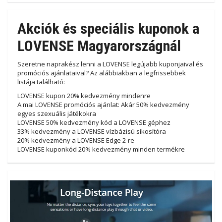
Akciók és speciális kuponok a
LOVENSE Magyarországnál
Szeretne naprakész lenni a LOVENSE legújabb kuponjaival és
promóciós ajánlataival? Az alábbiakban a legfrissebbek
listája található:
LOVENSE kupon 20% kedvezmény mindenre
A mai LOVENSE promóciós ajánlat: Akár 50% kedvezmény
egyes szexuális játékokra
LOVENSE 50% kedvezmény kód a LOVENSE géphez
33% kedvezmény a LOVENSE vízbázisú síkosítóra
20% kedvezmény a LOVENSE Edge 2-re
LOVENSE kuponkód 20% kedvezmény minden termékre