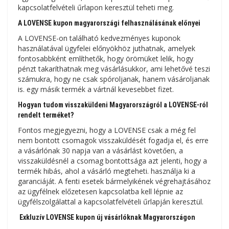
kapcsolatfelvételi űrlapon keresztül teheti meg.
A LOVENSE kupon magyarországi felhasználásának előnyei
A LOVENSE-on található kedvezményes kuponok
használatával ügyfelei előnyökhöz juthatnak, amelyek
fontosabbként említhetők, hogy örömüket lelik, hogy
pénzt takaríthatnak meg vásárlásukkor, ami lehetővé teszi
számukra, hogy ne csak spóroljanak, hanem vásároljanak
is. egy másik termék a vártnál kevesebbet fizet.
Hogyan tudom visszaküldeni Magyarországról a LOVENSE-ról
rendelt terméket?
Fontos megjegyezni, hogy a LOVENSE csak a még fel
nem bontott csomagok visszaküldését fogadja el, és erre
a vásárlónak 30 napja van a vásárlást követően, a
visszaküldésnél a csomag bontottsága azt jelenti, hogy a
termék hibás, ahol a vásárló megteheti. használja ki a
garanciáját. A fenti esetek bármelyikének végrehajtásához
az ügyfélnek előzetesen kapcsolatba kell lépnie az
ügyfélszolgálattal a kapcsolatfelvételi űrlapján keresztül.
Exkluzív LOVENSE kupon új vásárlóknak Magyarországon