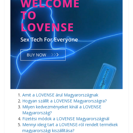
Amit a LOVENSE árul Magyarországnak
Hogyan szállít a LOVENSE Magyarországra?
Milyen kedvezményeket kínál a LOVENSE
Magyarország?
Fizetési módok a LOVENSE Magyarországnál
Mennyi ideig tart a LOVENSE-ról rendelt termékek
magyarországi kiszállítása?