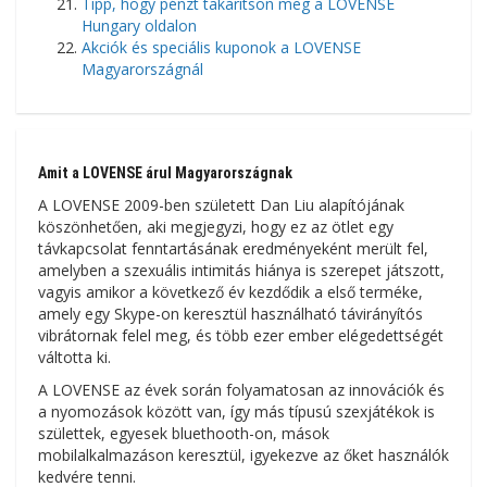
Tipp, hogy pénzt takarítson meg a LOVENSE
Hungary oldalon
Akciók és speciális kuponok a LOVENSE
Magyarországnál
Amit a LOVENSE árul Magyarországnak
A LOVENSE 2009-ben született Dan Liu alapítójának
köszönhetően, aki megjegyzi, hogy ez az ötlet egy
távkapcsolat fenntartásának eredményeként merült fel,
amelyben a szexuális intimitás hiánya is szerepet játszott,
vagyis amikor a következő év kezdődik a első terméke,
amely egy Skype-on keresztül használható távirányítós
vibrátornak felel meg, és több ezer ember elégedettségét
váltotta ki.
A LOVENSE az évek során folyamatosan az innovációk és
a nyomozások között van, így más típusú szexjátékok is
születtek, egyesek bluethooth-on, mások
mobilalkalmazáson keresztül, igyekezve az őket használók
kedvére tenni.