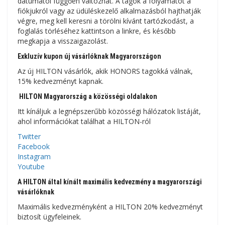
dátumától függően változhat. A tagok a folyamatot a
fiókjukról vagy az üdüléskezelő alkalmazásból hajthatják
végre, meg kell keresni a törölni kívánt tartózkodást, a
foglalás törléséhez kattintson a linkre, és később
megkapja a visszaigazolást.
Exkluzív kupon új vásárlóknak Magyarországon
Az új HILTON vásárlók, akik HONORS tagokká válnak,
15% kedvezményt kapnak.
HILTON Magyarország a közösségi oldalakon
Itt kínáljuk a legnépszerűbb közösségi hálózatok listáját,
ahol információkat találhat a HILTON-ról
Twitter
Facebook
Instagram
Youtube
A HILTON által kínált maximális kedvezmény a magyarországi
vásárlóknak
Maximális kedvezményként a HILTON 20% kedvezményt
biztosít ügyfeleinek.