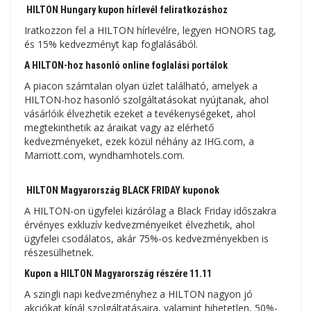
HILTON Hungary kupon hírlevél feliratkozáshoz
Iratkozzon fel a HILTON hírlevélre, legyen HONORS tag,
és 15% kedvezményt kap foglalásából.
A HILTON-hoz hasonló online foglalási portálok
A piacon számtalan olyan üzlet található, amelyek a
HILTON-hoz hasonló szolgáltatásokat nyújtanak, ahol
vásárlóik élvezhetik ezeket a tevékenységeket, ahol
megtekinthetik az áraikat vagy az elérhető
kedvezményeket, ezek közül néhány az IHG.com, a
Marriott.com, wyndhamhotels.com.
HILTON Magyarország BLACK FRIDAY kuponok
A HILTON-on ügyfelei kizárólag a Black Friday időszakra
érvényes exkluzív kedvezményeiket élvezhetik, ahol
ügyfelei csodálatos, akár 75%-os kedvezményekben is
részesülhetnek.
Kupon a HILTON Magyarország részére 11.11
A szingli napi kedvezményhez a HILTON nagyon jó
akciókat kínál szolgáltatásaira, valamint hihetetlen, 50%-