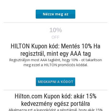
Nézze meg az
ajánlatot
10%
OFF
HILTON Kupon kód: Mentés 10% Ha
regisztrál, mint egy AAA tag
Regisztráljon most AAA tagként, hogy 10% - ot takarítson
meg ezzel a HILTON promóciós kóddal.
MEGKAPNI A KÓDOT
AAA
Hilton.com Kupon kód: akár 15%
kedvezmény egész portálra
Alkalmazza ezt a kuponkódot a pénztárnál, hogy akár 15%