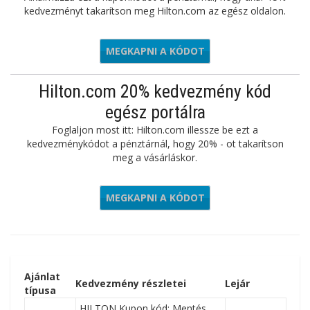
kedvezményt takarítson meg Hilton.com az egész oldalon.
MEGKAPNI A KÓDOT
HAP
Hilton.com 20% kedvezmény kód
egész portálra
Foglaljon most itt: Hilton.com illessze be ezt a
kedvezménykódot a pénztárnál, hogy 20% - ot takarítson
meg a vásárláskor.
MEGKAPNI A KÓDOT
CARLY20
Ajánlat
Kedvezmény részletei
Lejár
típusa
HILTON Kupon kód: Mentés