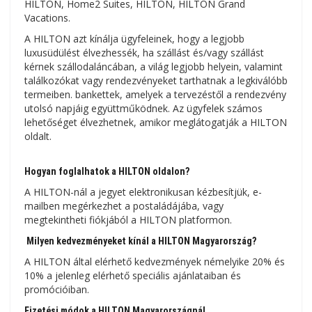
HILTON, Home2 Suites, HILTON, HILTON Grand
Vacations.
A HILTON azt kínálja ügyfeleinek, hogy a legjobb
luxusüdülést élvezhessék, ha szállást és/vagy szállást
kérnek szállodaláncában, a világ legjobb helyein, valamint
találkozókat vagy rendezvényeket tarthatnak a legkiválóbb
termeiben. bankettek, amelyek a tervezéstől a rendezvény
utolsó napjáig együttműködnek. Az ügyfelek számos
lehetőséget élvezhetnek, amikor meglátogatják a HILTON
oldalt.
Hogyan foglalhatok a HILTON oldalon?
A HILTON-nál a jegyet elektronikusan kézbesítjük, e-
mailben megérkezhet a postaládájába, vagy
megtekintheti fiókjából a HILTON platformon.
Milyen kedvezményeket kínál a HILTON Magyarország?
A HILTON által elérhető kedvezmények némelyike ​​20% és
10% a jelenleg elérhető speciális ajánlataiban és
promócióiban.
Fizetési módok a HILTON Magyarországnál