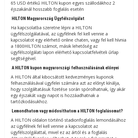
65 USD értékű HILTON kupon egyes szállodákhoz 2
éjszakánál hosszabb foglalás esetén
HILTON Magyarország Ügyfélszolgálat
Ha kapcsolatba szeretne lépni a HILTON
ügyfélszolgálatával, az ügyfélnek fel kell vennie a
kapcsolatot egy elérhető online chaten, vagy fel kell hívnia
a 1800HILTON számot, másik lehetőség az
ügyfélszolgálati lapon elérhető kapcsolatfelvételi űrlap
segítségével.
A HILTON kupon magyarországi felhasználásának előnyei
A HILTON által kibocsátott kedvezményes kuponok
felhasználásával ügyfelei számára azt az előnyt kínálja,
hogy szolgáltatásuk fizetése során spórolhatnak, így akár
egy éjszakát vagy napot is hozzáadhatnak a
tartózkodásukhoz.
Lemondhatom vagy módosíthatom a HILTON foglalásomat?
A HILTON oldalon történő stadionfoglalás lemondásához
az ügyfélnek fel kell vennie a kapcsolatot az
ügyfélszolgálattal, mivel ez az ártól és a foglalás