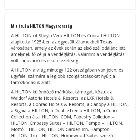
Mit árul a HILTON Magyarország
A HILTON-ot Sheyla Vera HILTON és Conrad HILTON
alapította 1925-ben az egyesült államokbeli Texas
városában, amely az évek során az első szállodalánc lett,
amelynek fő célja a vendéglátás, valamint a vendéglátás
volt. innováció és elkötelezettség
A HILTON a világ mintegy 122 országában van jelen, és
ügyfelei számára a legjobb szolgáltatásokat nyújtja
tartózkodásuk alatt.
A HILTON különböző márkákat támogat, köztük a
Waldorf Astoria Hotels & Resorts, az LXR Hotels &
Resorts, a Conrad Holtels & Resorts, a Canopy a HILTON,
a Signia a HILTON, a DoubleTree a HILTON, a Curio
Collection által HILTON .COM, Tapestry Colletion –
HILTON, Embassy Suites – HILTON, Tempo – HILTON,
Mottó – HILTON, HILTON Garden Inn, Hampton –
HILTON, Tru – HILTON, Homewood Suites szerző: