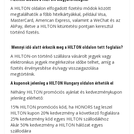
A HILTON oldalon elfogadott fizetési módok között
megtalálhatók a főbb hitelkártyákkal, például Visa,
MasterCard, American Express, valamint a WeChat és az
AliPay, illetve a HILTON kitüntetési pontjain keresztül
történő fizetés.
Mennyi idő alatt érkezik meg a HILTON oldalon tett foglalás?
A HILTON-on történő szállásra vásárolt jegyek vagy
elektronikus jegyek megérkezése időbe telhet, amíg a
fizetés érvényesítése és/vagy visszaigazolása
megtörténik.
A kuponok jelenleg a HILTON Hungary oldalon érhetők el
Néhány HILTON promóciós ajánlat és kedvezménykupon
jelenleg elérhető:
15% HILTON promóciós kód, ha HONORS tag leszel
HILTON kupon 20% kedvezmény a következő foglalásra
25% kedvezmény kód egyes HILTON szállodákhoz
Akár 50% kedvezmény a HILTON hálózat egyes
szállodáira