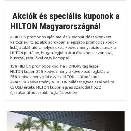
Akciók és speciális kuponok a
HILTON Magyarországnál
A HILTON promóciós ajánlatai és kuponjai időszakonként
változnak. Itt, az alsó sorokban a legújabb promóciós kódok
listája található, amelyek extra kedvezményt biztosítanak a
HILTON portálon, hogy a legjobb árat élvezhesse vonattal,
busszal, repülővel vagy komppal:
15% HILTON promóciós kód, ha HONORS tag leszel
HILTON kupon 20% kedvezmény a következő foglalásra
25% kedvezmény kód egyes HILTON szállodákhoz
Akár 50% kedvezmény a HILTON hálózat egyes szállodáira
65 USD értékű HILTON kupon egyes szállodákhoz 2
éjszakánál hosszabb foglalás esetén