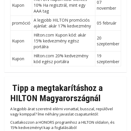
07
Kupon
10% Ha regisztrál, mint egy
november
AAA tag
A legjobb HILTON promóciós
promóció
05 február
ajánlat: akár 17% kedvezmény
Hilton.com Kupon kód: akár
20
Kupon
15% kedvezmény egész
szeptember
portálra
Hilton.com 20% kedvezmény
19
Kupon
kód egész portálra
szeptember
Tipp a megtakarításhoz a
HILTON Magyarországnál
A legjobb árat szeretné elérni vonattal, busszal, repülővel
vagy komppal? Íme néhány javaslat csapatunktól:
Csatlakozzon a HONORS programhoz a HILTON oldalon, és
15% kedvezményt kap a foglalásából