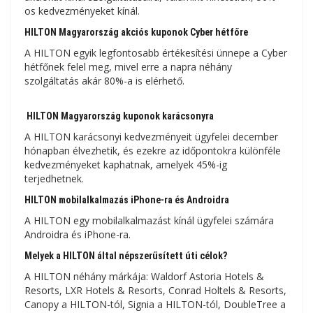
os kedvezményeket kínál.
HILTON Magyarország akciós kuponok Cyber ​​​​hétfőre
A HILTON egyik legfontosabb értékesítési ünnepe a Cyber
​​​​hétfőnek felel meg, mivel erre a napra néhány
szolgáltatás akár 80%-a is elérhető.
HILTON Magyarország kuponok karácsonyra
A HILTON karácsonyi kedvezményeit ügyfelei december
hónapban élvezhetik, és ezekre az időpontokra különféle
kedvezményeket kaphatnak, amelyek 45%-ig
terjedhetnek.
HILTON mobilalkalmazás iPhone-ra és Androidra
A HILTON egy mobilalkalmazást kínál ügyfelei számára
Androidra és iPhone-ra.
Melyek a HILTON által népszerűsített úti célok?
A HILTON néhány márkája: Waldorf Astoria Hotels &
Resorts, LXR Hotels & Resorts, Conrad Holtels & Resorts,
Canopy a HILTON-tól, Signia a HILTON-tól, DoubleTree a