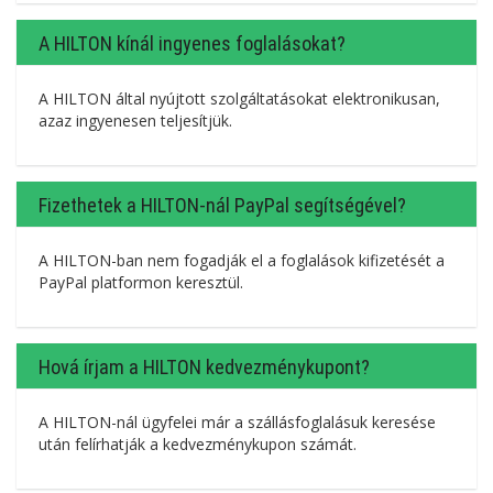
A HILTON kínál ingyenes foglalásokat?
A HILTON által nyújtott szolgáltatásokat elektronikusan,
azaz ingyenesen teljesítjük.
Fizethetek a HILTON-nál PayPal segítségével?
A HILTON-ban nem fogadják el a foglalások kifizetését a
PayPal platformon keresztül.
Hová írjam a HILTON kedvezménykupont?
A HILTON-nál ügyfelei már a szállásfoglalásuk keresése
után felírhatják a kedvezménykupon számát.