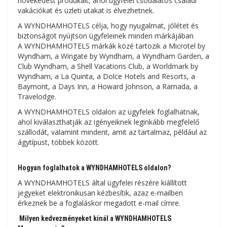
növekedést produkált, ahol ügyfelei csodálatos családi
vakációkat és üzleti utakat is élvezhetnek.
A WYNDHAMHOTELS célja, hogy nyugalmat, jólétet és
biztonságot nyújtson ügyfeleinek minden márkájában
A WYNDHAMHOTELS márkák közé tartozik a Microtel by
Wyndham, a Wingate by Wyndham, a Wyndham Garden, a
Club Wyndham, a Shell Vacations Club, a Worldmark by
Wyndham, a La Quinta, a Dolce Hotels and Resorts, a
Baymont, a Days Inn, a Howard Johnson, a Ramada, a
Travelodge.
A WYNDHAMHOTELS oldalon az ügyfelek foglalhatnak,
ahol kiválaszthatják az igényeiknek leginkább megfelelő
szállodát, valamint mindent, amit az tartalmaz, például az
ágytípust, többek között.
Hogyan foglalhatok a WYNDHAMHOTELS oldalon?
A WYNDHAMHOTELS által ügyfelei részére kiállított
jegyeket elektronikusan kézbesítik, azaz e-mailben
érkeznek be a foglaláskor megadott e-mail címre.
Milyen kedvezményeket kínál a WYNDHAMHOTELS