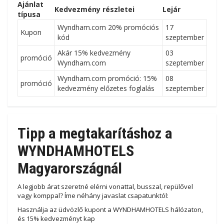
Ajánlat
Kedvezmény részletei
Lejár
típusa
Wyndham.com 20% promóciós
17
Kupon
kód
szeptember
Akár 15% kedvezmény
03
promóció
Wyndham.com
szeptember
Wyndham.com promóció: 15%
08
promóció
kedvezmény előzetes foglalás
szeptember
Tipp a megtakarításhoz a
WYNDHAMHOTELS
Magyarországnál
A legjobb árat szeretné elérni vonattal, busszal, repülővel
vagy komppal? Íme néhány javaslat csapatunktól:
Használja az üdvözlő kupont a WYNDHAMHOTELS hálózaton,
és 15% kedvezményt kap