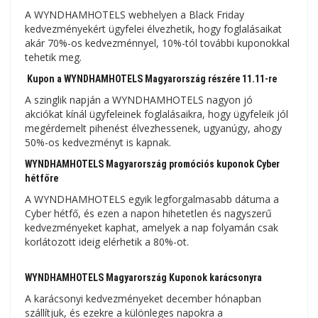
A WYNDHAMHOTELS webhelyen a Black Friday
kedvezményekért ügyfelei élvezhetik, hogy foglalásaikat
akár 70%-os kedvezménnyel, 10%-tól további kuponokkal
tehetik meg.
Kupon a WYNDHAMHOTELS Magyarország részére 11.11-re
A szinglik napján a WYNDHAMHOTELS nagyon jó
akciókat kínál ügyfeleinek foglalásaikra, hogy ügyfeleik jól
megérdemelt pihenést élvezhessenek, ugyanúgy, ahogy
50%-os kedvezményt is kapnak.
WYNDHAMHOTELS Magyarország promóciós kuponok Cyber ​​​​
hétfőre
A WYNDHAMHOTELS egyik legforgalmasabb dátuma a
Cyber ​​​​hétfő, és ezen a napon hihetetlen és nagyszerű
kedvezményeket kaphat, amelyek a nap folyamán csak
korlátozott ideig elérhetik a 80%-ot.
WYNDHAMHOTELS Magyarország Kuponok karácsonyra
A karácsonyi kedvezményeket december hónapban
szállítjuk, és ezekre a különleges napokra a