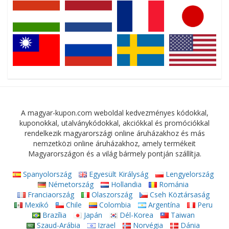
A magyar-kupon.com weboldal kedvezményes kódokkal,
kuponokkal, utalványkódokkal, akciókkal és promóciókkal
rendelkezik magyarországi online áruházakhoz és más
nemzetközi online áruházakhoz, amely termékeit
Magyarországon és a világ bármely pontján szállítja.
Spanyolország
Egyesült Királyság
Lengyelország
Németország
Hollandia
Románia
Franciaország
Olaszország
Cseh Köztársaság
Mexikó
Chile
Colombia
Argentína
Peru
Brazília
Japán
Dél-Korea
Taiwan
Szaud-Arábia
Izrael
Norvégia
Dánia