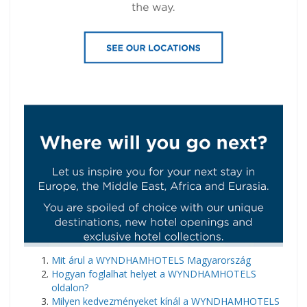
Mit árul a WYNDHAMHOTELS Magyarország
Hogyan foglalhat helyet a WYNDHAMHOTELS
oldalon?
Milyen kedvezményeket kínál a WYNDHAMHOTELS