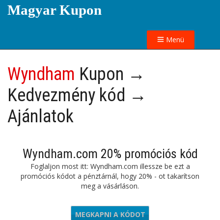
Magyar Kupon
Menü
Wyndham
Kupon →
Kedvezmény kód →
Ajánlatok
Wyndham.com 20% promóciós kód
Foglaljon most itt: Wyndham.com illessze be ezt a
promóciós kódot a pénztárnál, hogy 20% - ot takarítson
meg a vásárláson.
MEGKAPNI A KÓDOT
IS001NF