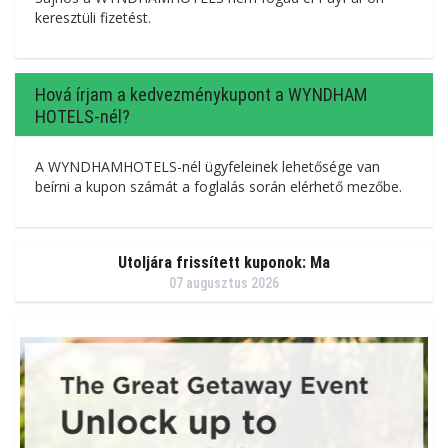
keresztüli fizetést.
Hová írjam a kedvezménykupont a WYNDHAM
HOTELS-nél?
A WYNDHAMHOTELS-nél ügyfeleinek lehetősége van
beírni a kupon számát a foglalás során elérhető mezőbe.
Utoljára frissített kuponok: Ma
07 augusztus 2026