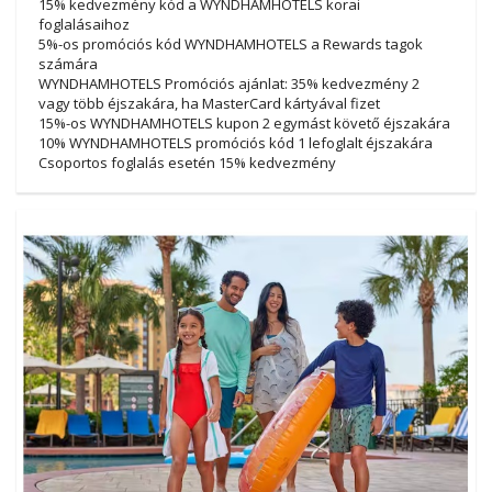
15% kedvezmény kód a WYNDHAMHOTELS korai
foglalásaihoz
5%-os promóciós kód WYNDHAMHOTELS a Rewards tagok
számára
WYNDHAMHOTELS Promóciós ajánlat: 35% kedvezmény 2
vagy több éjszakára, ha MasterCard kártyával fizet
15%-os WYNDHAMHOTELS kupon 2 egymást követő éjszakára
10% WYNDHAMHOTELS promóciós kód 1 lefoglalt éjszakára
Csoportos foglalás esetén 15% kedvezmény