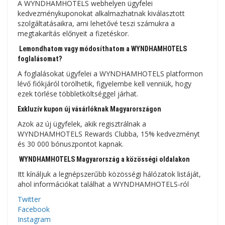
A WYNDHAMHOTELS webhelyen ügyfelei
kedvezménykuponokat alkalmazhatnak kiválasztott
szolgáltatásaikra, ami lehetővé teszi számukra a
megtakarítás előnyeit a fizetéskor.
Lemondhatom vagy módosíthatom a WYNDHAMHOTELS
foglalásomat?
A foglalásokat ügyfelei a WYNDHAMHOTELS platformon
lévő fiókjáról törölhetik, figyelembe kell venniük, hogy
ezek törlése többletköltséggel járhat.
Exkluzív kupon új vásárlóknak Magyarországon
Azok az új ügyfelek, akik regisztrálnak a
WYNDHAMHOTELS Rewards Clubba, 15% kedvezményt
és 30 000 bónuszpontot kapnak.
WYNDHAMHOTELS Magyarország a közösségi oldalakon
Itt kínáljuk a legnépszerűbb közösségi hálózatok listáját,
ahol információkat találhat a WYNDHAMHOTELS-ról
Twitter
Facebook
Instagram