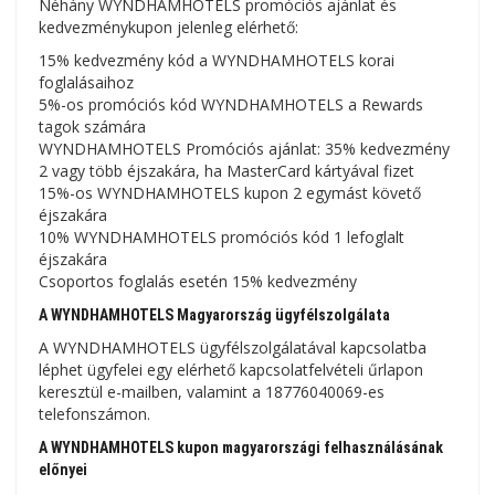
Néhány WYNDHAMHOTELS promóciós ajánlat és
kedvezménykupon jelenleg elérhető:
15% kedvezmény kód a WYNDHAMHOTELS korai
foglalásaihoz
5%-os promóciós kód WYNDHAMHOTELS a Rewards
tagok számára
WYNDHAMHOTELS Promóciós ajánlat: 35% kedvezmény
2 vagy több éjszakára, ha MasterCard kártyával fizet
15%-os WYNDHAMHOTELS kupon 2 egymást követő
éjszakára
10% WYNDHAMHOTELS promóciós kód 1 lefoglalt
éjszakára
Csoportos foglalás esetén 15% kedvezmény
A WYNDHAMHOTELS Magyarország ügyfélszolgálata
A WYNDHAMHOTELS ügyfélszolgálatával kapcsolatba
léphet ügyfelei egy elérhető kapcsolatfelvételi űrlapon
keresztül e-mailben, valamint a 18776040069-es
telefonszámon.
A WYNDHAMHOTELS kupon magyarországi felhasználásának
előnyei