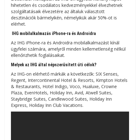
hihetetlen és csodálatos kedvezményekkel élvezhetnek
szolgáltatásaik élvezetére az általuk választott
desztinációk bármelyikén, némelyikük akár 50%-ot is
elérhet.
IHG mobilalkalmazás iPhone-ra és Androidra
Az IHG iPhone-ra és Androidra mobilalkalmazást kínál
ügyfelei számára, amelyről minden kellemetlenség nélkül
ellenőrizhetik foglalásaikat.
Melyek az IHG által népszerűsített úti célok?
Az IHG-on elérhető márkák a következők: SIX Senses,
Regent, Intercontinental Hotel & Resorts, Kimpton Hotels
& Restaurants, Hotel Indigo, Voco, Hualuxe, Crowne
Plaza, EvenHotels, Holiday Inn, Avid, Atwell Suites,
Staybridge Suites, Candlewood Suites, Holiday Inn
Express, Holiday Inn Club Vacations.