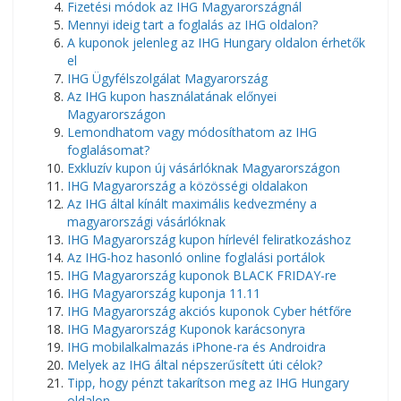
Fizetési módok az IHG Magyarországnál
Mennyi ideig tart a foglalás az IHG oldalon?
A kuponok jelenleg az IHG Hungary oldalon érhetők
el
IHG Ügyfélszolgálat Magyarország
Az IHG kupon használatának előnyei
Magyarországon
Lemondhatom vagy módosíthatom az IHG
foglalásomat?
Exkluzív kupon új vásárlóknak Magyarországon
IHG Magyarország a közösségi oldalakon
Az IHG által kínált maximális kedvezmény a
magyarországi vásárlóknak
IHG Magyarország kupon hírlevél feliratkozáshoz
Az IHG-hoz hasonló online foglalási portálok
IHG Magyarország kuponok BLACK FRIDAY-re
IHG Magyarország kuponja 11.11
IHG Magyarország akciós kuponok Cyber ​​​​hétfőre
IHG Magyarország Kuponok karácsonyra
IHG mobilalkalmazás iPhone-ra és Androidra
Melyek az IHG által népszerűsített úti célok?
Tipp, hogy pénzt takarítson meg az IHG Hungary
oldalon