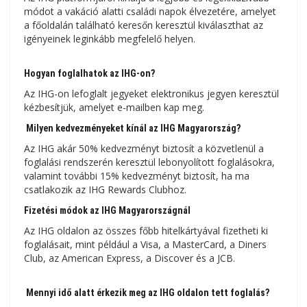
módot a vakáció alatti családi napok élvezetére, amelyet
a főoldalán található keresőn keresztül kiválaszthat az
igényeinek leginkább megfelelő helyen.
Hogyan foglalhatok az IHG-on?
Az IHG-on lefoglalt jegyeket elektronikus jegyen keresztül
kézbesítjük, amelyet e-mailben kap meg.
Milyen kedvezményeket kínál az IHG Magyarország?
Az IHG akár 50% kedvezményt biztosít a közvetlenül a
foglalási rendszerén keresztül lebonyolított foglalásokra,
valamint további 15% kedvezményt biztosít, ha ma
csatlakozik az IHG Rewards Clubhoz.
Fizetési módok az IHG Magyarországnál
Az IHG oldalon az összes főbb hitelkártyával fizetheti ki
foglalásait, mint például a Visa, a MasterCard, a Diners
Club, az American Express, a Discover és a JCB.
Mennyi idő alatt érkezik meg az IHG oldalon tett foglalás?