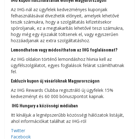
IHG kupon használatának előnyei Magyarországon
Az IHG-nál az ügyfelek kedvezményes kuponjaik
felhasználásával élvezhetik előnyeit, amelyek lehetővé
teszik számukra, hogy a szolgáltatás kifizetésekor
spóroljanak, ez a megtakarítás lehetővé teszi számukra,
hogy még egy éjszakát töltsenek el, vagy egyszerűen
hozzáadjanak az extra szolgáltatáshoz.
Lemondhatom vagy módosíthatom az IHG foglalásomat?
Az IHG oldalon történő lemondáshoz hívnia kell az
ügyfélszolgálatot, egyes foglalások felárat számíthatnak
fel.
Exkluzív kupon új vásárlóknak Magyarországon
Az IHG Rewards Clubba regisztráló új ügyfelek 15%
kedvezményt és 60 000 bónuszpontot kapnak.
IHG Hungary a közösségi médiában
Itt kínáljuk a legnépszerűbb közösségi hálózatok listáját,
ahol információkat találhat az IHG-ról
Twitter
Facebook