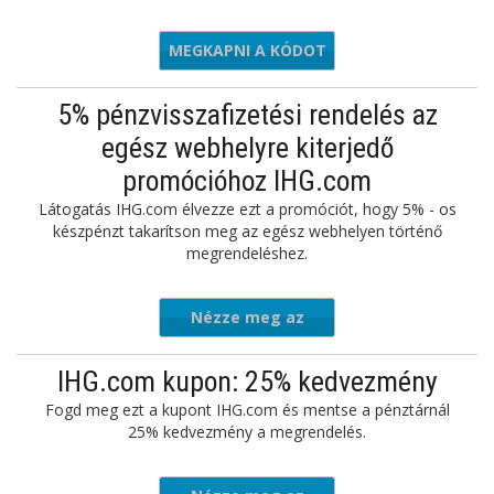
MEGKAPNI A KÓDOT
9634975
5% pénzvisszafizetési rendelés az
egész webhelyre kiterjedő
promócióhoz IHG.com
Látogatás IHG.com élvezze ezt a promóciót, hogy 5% - os
készpénzt takarítson meg az egész webhelyen történő
megrendeléshez.
Nézze meg az
ajánlatot
IHG.com kupon: 25% kedvezmény
Fogd meg ezt a kupont IHG.com és mentse a pénztárnál
25% kedvezmény a megrendelés.