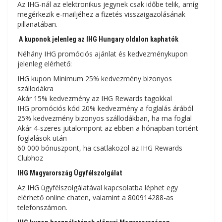
Az IHG-nál az elektronikus jegynek csak időbe telik, amíg
megérkezik e-mailjéhez a fizetés visszaigazolásának
pillanatában.
A kuponok jelenleg az IHG Hungary oldalon kaphatók
Néhány IHG promóciós ajánlat és kedvezménykupon
jelenleg elérhető:
IHG kupon Minimum 25% kedvezmény bizonyos
szállodákra
Akár 15% kedvezmény az IHG Rewards tagokkal
IHG promóciós kód 20% kedvezmény a foglalás árából
25% kedvezmény bizonyos szállodákban, ha ma foglal
Akár 4-szeres jutalompont az ebben a hónapban történt
foglalások után
60 000 bónuszpont, ha csatlakozol az IHG Rewards
Clubhoz
IHG Magyarország Ügyfélszolgálat
Az IHG ügyfélszolgálatával kapcsolatba léphet egy
elérhető online chaten, valamint a 800914288-as
telefonszámon.