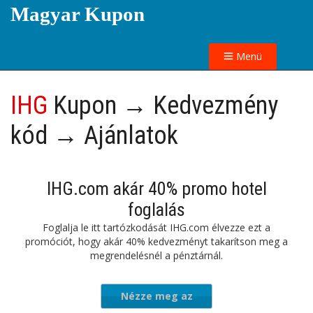
Magyar Kupon
Menü
IHG
Kupon → Kedvezmény
kód → Ajánlatok
IHG.com akár 40% promo hotel
foglalás
Foglalja le itt tartózkodását IHG.com élvezze ezt a
promóciót, hogy akár 40% kedvezményt takarítson meg a
megrendelésnél a pénztárnál.
Nézze meg az