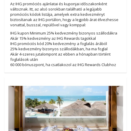
Az IHG promóciós ajánlatai és kuponjai időszakonként
változnak. Itt, az alsó sorokban található a legújabb
promóciós kódok listája, amelyek extra kedvezményt
biztosítanak az IHG portálon, hogy a legjobb árat élvezhesse
vonattal, busszal, repülővel vagy komppal:
IHG kupon Minimum 25% kedvezmény bizonyos szállodákra
Akár 15% kedvezmény az IHG Rewards tagokkal
IHG promóciós kód 20% kedvezmény a foglalás árából
25% kedvezmény bizonyos szállodákban, ha ma foglal
Akár 4-szeres jutalompont az ebben a hónapban történt
foglalások után
60 000 bónuszpont, ha csatlakozol az IHG Rewards Clubhoz