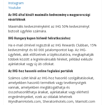
Instagram
Youtube
Az IHG által kínált maximális kedvezmény a magyarországi
vásárlóknak
Maximális kedvezményként az IHG 50% kedvezményt
biztosít ügyfelei számára.
IHG Hungary kupon hírlevél feliratkozáshoz
Ha e-mail címével regisztrál az IHG Rewards Clubban, 15%
kedvezményt és 60 000 jutalompontot kap. Az IHG-
ügyfelek, akik előfizetnek a tájékoztatóra, megkaphatják
többek között a legrelevánsabb híreket, például exkluzív
ajánlatokat vagy új úti célokat.
Az IHG-hoz hasonló online foglalási portálok
Számos üzlet kínál az IHG-hoz hasonló szolgáltatásokat,
amelyekben hasonló termékek vagy tevékenységek
vannak, amelyekben meglátogathatja és
összehasonlíthatja áraikat, ajánlataikat vagy elérhető
engedményeiket, ezek az oldalak lehetnek
WyndhamHotels.com, Sheratonhotels.com, Marriott.com