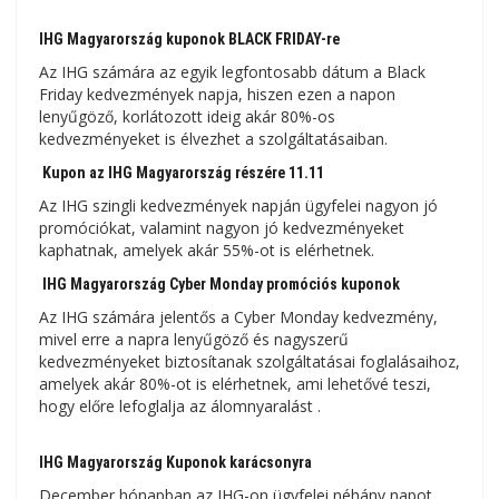
IHG Magyarország kuponok BLACK FRIDAY-re
Az IHG számára az egyik legfontosabb dátum a Black
Friday kedvezmények napja, hiszen ezen a napon
lenyűgöző, korlátozott ideig akár 80%-os
kedvezményeket is élvezhet a szolgáltatásaiban.
Kupon az IHG Magyarország részére 11.11
Az IHG szingli kedvezmények napján ügyfelei nagyon jó
promóciókat, valamint nagyon jó kedvezményeket
kaphatnak, amelyek akár 55%-ot is elérhetnek.
IHG Magyarország Cyber ​​​​Monday promóciós kuponok
Az IHG számára jelentős a Cyber ​​​​Monday kedvezmény,
mivel erre a napra lenyűgöző és nagyszerű
kedvezményeket biztosítanak szolgáltatásai foglalásaihoz,
amelyek akár 80%-ot is elérhetnek, ami lehetővé teszi,
hogy előre lefoglalja az álomnyaralást .
IHG Magyarország Kuponok karácsonyra
December hónapban az IHG-on ügyfelei néhány napot