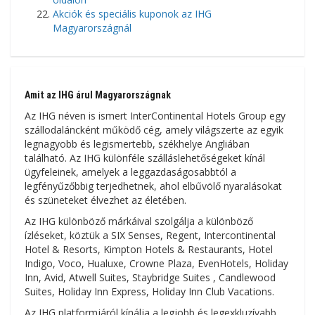
Akciók és speciális kuponok az IHG
Magyarországnál
Amit az IHG árul Magyarországnak
Az IHG néven is ismert InterContinental Hotels Group egy
szállodaláncként működő cég, amely világszerte az egyik
legnagyobb és legismertebb, székhelye Angliában
található. Az IHG különféle szálláslehetőségeket kínál
ügyfeleinek, amelyek a leggazdaságosabbtól a
legfényűzőbbig terjedhetnek, ahol elbűvölő nyaralásokat
és szüneteket élvezhet az életében.
Az IHG különböző márkáival szolgálja a különböző
ízléseket, köztük a SIX Senses, Regent, Intercontinental
Hotel & Resorts, Kimpton Hotels & Restaurants, Hotel
Indigo, Voco, Hualuxe, Crowne Plaza, EvenHotels, Holiday
Inn, Avid, Atwell Suites, Staybridge Suites , Candlewood
Suites, Holiday Inn Express, Holiday Inn Club Vacations.
Az IHG platformjáról kínálja a legjobb és legexkluzívabb