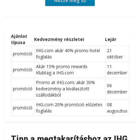
Nézze meg az
ajánlatot
Ajánlat
Kedvezmény részletei
Lejár
típusa
IHG.com akár 40% promo hotel
21
promóció
foglalás
október
Akár 15% promo rewards
11
promóció
Klubtag a IHG.com
december
Promo at IHG.com: akár 30%
06
promóció
kedvezmény a kiválasztott
december
szállodákból
IHG.com 20% promóció előzetes
08
promóció
foglalás
augusztus
Tipp a megtakarításhoz az IHG