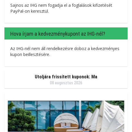
Sajnos az IHG nem fogadja el a foglalások kifizetését
PayPal-on keresztül.
Hova írjam a kedvezménykupont az IHG-nél?
Az IHG-nél nem áll rendelkezésre doboz a kedvezményes
kupon beillesztésére.
Utoljára frissített kuponok: Ma
08 augusztus 2026