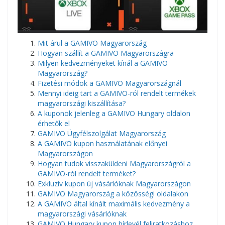
Mit árul a GAMIVO Magyarország
Hogyan szállít a GAMIVO Magyarországra
Milyen kedvezményeket kínál a GAMIVO
Magyarország?
Fizetési módok a GAMIVO Magyarországnál
Mennyi ideig tart a GAMIVO-ról rendelt termékek
magyarországi kiszállítása?
A kuponok jelenleg a GAMIVO Hungary oldalon
érhetők el
GAMIVO Ügyfélszolgálat Magyarország
A GAMIVO kupon használatának előnyei
Magyarországon
Hogyan tudok visszaküldeni Magyarországról a
GAMIVO-ról rendelt terméket?
Exkluzív kupon új vásárlóknak Magyarországon
GAMIVO Magyarország a közösségi oldalakon
A GAMIVO által kínált maximális kedvezmény a
magyarországi vásárlóknak
GAMIVO Hungary kupon hírlevél feliratkozáshoz