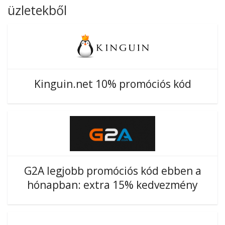
üzletekből
Kinguin.net 10% promóciós kód
G2A legjobb promóciós kód ebben a
hónapban: extra 15% kedvezmény