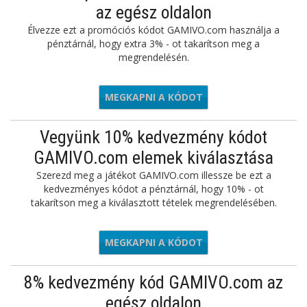
az egész oldalon
Élvezze ezt a promóciós kódot GAMIVO.com használja a
pénztárnál, hogy extra 3% - ot takarítson meg a
megrendelésén.
MEGKAPNI A KÓDOT
COMPARE
Vegyünk 10% kedvezmény kódot
GAMIVO.com elemek kiválasztása
Szerezd meg a játékot GAMIVO.com illessze be ezt a
kedvezményes kódot a pénztárnál, hogy 10% - ot
takarítson meg a kiválasztott tételek megrendelésében.
MEGKAPNI A KÓDOT
T-SMART
8% kedvezmény kód GAMIVO.com az
egész oldalon