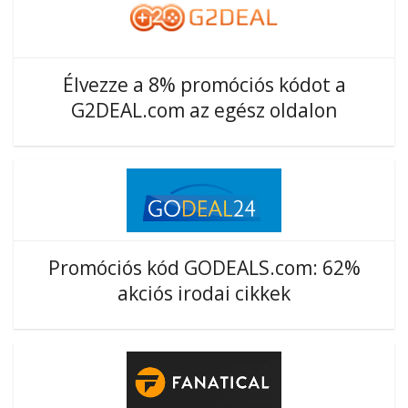
Élvezze a 8% promóciós kódot a
G2DEAL.com az egész oldalon
Promóciós kód GODEALS.com: 62%
akciós irodai cikkek