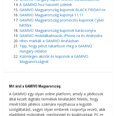
A GAMIVO-hoz hasonló üzletek
GAMIVO Magyarország kuponok BLACK FRIDAY-re
GAMIVO Magyarország kuponja 11.11
GAMIVO Magyarország promóciós kuponok Cyber ​​​​
hétfőre
GAMIVO Magyarország kuponok karácsonyra
GAMIVO mobilalkalmazás iPhone-ra és Androidra
Híres márkák a GAMIVO Áruházban
Tipp, hogy pénzt takarítson meg a GAMIVO
Hungary oldalon
Különleges akciók és kuponok a GAMIVO
Magyarországnál
Mit árul a GAMIVO Magyarország
A GAMIVO egy olyan online platform, amely a játékosok
által kezelt digitális termékek kínálatáért felelős, hogy
minél több játékos számára nyújthassa a legjobb
szolgáltatást, vagyis olyan emberek csoportja vezeti, akik
eladóként működnek, minőséggel és kiválósággal. PC-re