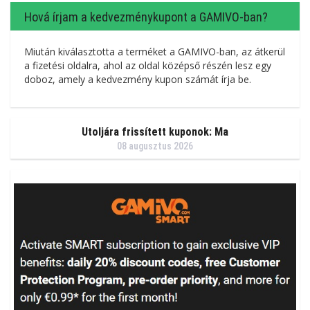
Hová írjam a kedvezménykupont a GAMIVO-ban?
Miután kiválasztotta a terméket a GAMIVO-ban, az átkerül
a fizetési oldalra, ahol az oldal középső részén lesz egy
doboz, amely a kedvezmény kupon számát írja be.
Utoljára frissített kuponok: Ma
08 augusztus 2026