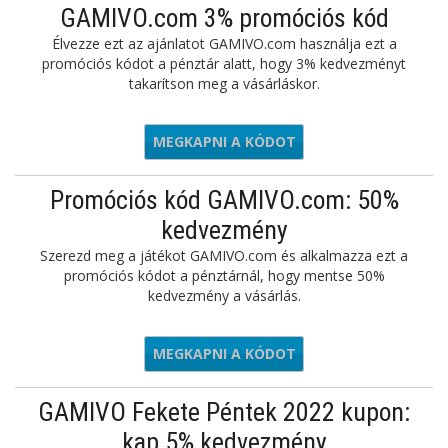
GAMIVO.com 3% promóciós kód
Élvezze ezt az ajánlatot GAMIVO.com használja ezt a
promóciós kódot a pénztár alatt, hogy 3% kedvezményt
takarítson meg a vásárláskor.
MEGKAPNI A KÓDOT
COMPARE
Promóciós kód GAMIVO.com: 50%
kedvezmény
Szerezd meg a játékot GAMIVO.com és alkalmazza ezt a
promóciós kódot a pénztárnál, hogy mentse 50%
kedvezmény a vásárlás.
MEGKAPNI A KÓDOT
ICEGAME
GAMIVO Fekete Péntek 2022 kupon:
kap 5% kedvezmény