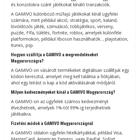
és konzolokra szánt játékokat kínáló tranzakciók.
A GAMIVO különböző műfajú játékokat kínál ügyfelei
számára, mint például akció, stratégia, sport, kaland,
lövöldözős játék, szimuláció, többjátékos, verseny,
puzzle, FIfa, túlélés, fortnite, roblox, amelyek különféle
platformokon, például Xboson használhatók. , playstation,
itunes, psp.
Hogyan szállítja a GAMIVO a megrendeléseket
Magyarországra?
A GAMIVO-on vásárolt termékeket digitálisan szállítjuk egy
kódon keresztül, amelyet meg kell találnia a fiókjában,
ahol egy leírást is kap a kód aktiválásának módjáról.
Milyen kedvezményeket kínál a GAMIVO Magyarország?
A GAMIVO-on az ügyfelek számos kedvezményt
élvezhetnek, amelyek 1%-tól 99%-ig terjedhetnek
játékaikra.
Fizetési módok a GAMIVO Magyarországnál
A GAMIVO oldalon ügyfelei hitelkártyákkal, például Visa,
MasterCard, American Express, vagy PayPal, Sofort