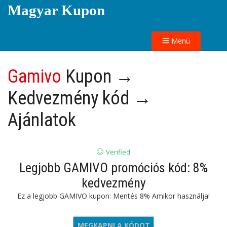
Magyar Kupon
Menü
Gamivo
Kupon →
Kedvezmény kód →
Ajánlatok
Verified
Legjobb GAMIVO promóciós kód: 8%
kedvezmény
Ez a legjobb GAMIVO kupon: Mentés 8% Amikor használja!
MEGKAPNI A KÓDOT
reward8