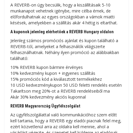
A REVERB-on úgy becsülik, hogy a kiszállításaik 5-10
munkanapot vehetnek igénybe, mire célba érnek, de
előfordulhatnak az egyes országokban a vámok miatti
késések, amelyekben a szállítás akár 4 hétig is eltarthat.
A kuponok jelenleg elérhetőek a REVERB Hungary oldalon
Jelenleg számos promóciós ajánlat és kupon található a
REVERB-tól, amelyeket a felhasználók világszerte
felhasználhatnak. Néhány ilyen promóció az alábbiakban
található:
10% REVERB kupon bármire érvényes
10% kedvezmény kupon + ingyenes szállítás
15% promóciós kód a kiválasztott termékekhez
10 USD kedvezménykupon 50 USD feletti rendelés esetén
Takarítson meg 20%-ot a REVERB rendeléseiből ma
Akár 30% kedvezmény akciós kuponnal
REVERB Magyarország Ügyfélszolgálat
Az ügyfélszolgálattal való kommunikációhoz szem előtt
kell tartania, hogy a REVERB egy eladói piacnak felel meg,
ezért közvetlenül arra az oldalra kell mennie, ahol a
vásárlást végezte, és üzenetet kell küldenie az eladónak,