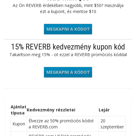
Az Ön REVERB érdekében nagyobb, mint $50? Használja
ezt a kupont, és mentse $10
MEGKAPNI A KÓDOT
10OFF50
15% REVERB kedvezmény kupon kód
Takarítson meg 15% - ot ezzel a REVERB promóciós kóddal
MEGKAPNI A KÓDOT
VGC15
Ajánlat
Kedvezmény részletei
Lejár
típusa
Élvezze az 50% promóciós kódot
20
Kupon
a REVERB.com
szeptember