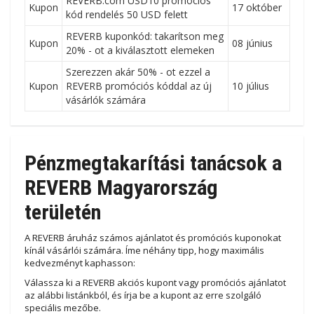
REVERB.com USD10 promóciós
Kupon
17 október
kód rendelés 50 USD felett
REVERB kuponkód: takarítson meg
Kupon
08 június
20% - ot a kiválasztott elemeken
Szerezzen akár 50% - ot ezzel a
Kupon
REVERB promóciós kóddal az új
10 július
vásárlók számára
Pénzmegtakarítási tanácsok a
REVERB Magyarország
területén
A REVERB áruház számos ajánlatot és promóciós kuponokat
kínál vásárlói számára. Íme néhány tipp, hogy maximális
kedvezményt kaphasson:
Válassza ki a REVERB akciós kupont vagy promóciós ajánlatot
az alábbi listánkból, és írja be a kupont az erre szolgáló
speciális mezőbe.