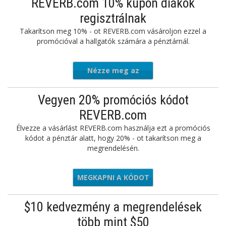
REVERB.com 10% kupon diákok
regisztrálnak
Takarítson meg 10% - ot REVERB.com vásároljon ezzel a
promócióval a hallgatók számára a pénztárnál.
Nézze meg az
ajánlatot
Vegyen 20% promóciós kódot
REVERB.com
Élvezze a vásárlást REVERB.com használja ezt a promóciós
kódot a pénztár alatt, hogy 20% - ot takarítson meg a
megrendelésén.
MEGKAPNI A KÓDOT
OUD2021
$10 kedvezmény a megrendelések
több mint $50