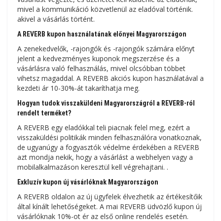
mivel a kommunikáció közvetlenül az eladóval történik.
akivel a vásárlás történt.
A REVERB kupon használatának előnyei Magyarországon
A zenekedvelők, -rajongók és -rajongók számára előnyt
jelent a kedvezményes kuponok megszerzése és a
vásárlásra való felhasználás, mivel olcsóbban többet
vihetsz magaddal. A REVERB akciós kupon használatával a
kezdeti ár 10-30%-át takaríthatja meg.
Hogyan tudok visszaküldeni Magyarországról a REVERB-ról
rendelt terméket?
A REVERB egy eladókkal teli piacnak felel meg, ezért a
visszaküldési politikák minden felhasználóra vonatkoznak,
de ugyanúgy a fogyasztók védelme érdekében a REVERB
azt mondja nekik, hogy a vásárlást a webhelyen vagy a
mobilalkalmazáson keresztül kell végrehajtani. .
Exkluzív kupon új vásárlóknak Magyarországon
A REVERB oldalon az új ügyfelek élvezhetik az értékesítőik
által kínált lehetőségeket. A mai REVERB üdvözlő kupon új
vásárlóknak 10%-ot ér az első online rendelés esetén.