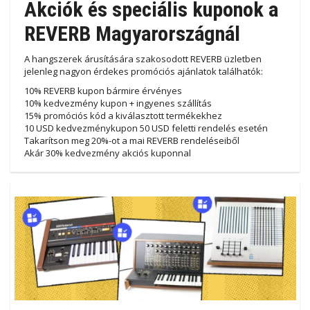
Akciók és speciális kuponok a
REVERB Magyarországnál
A hangszerek árusítására szakosodott REVERB üzletben
jelenleg nagyon érdekes promóciós ajánlatok találhatók:
10% REVERB kupon bármire érvényes
10% kedvezmény kupon + ingyenes szállítás
15% promóciós kód a kiválasztott termékekhez
10 USD kedvezménykupon 50 USD feletti rendelés esetén
Takarítson meg 20%-ot a mai REVERB rendeléseiből
Akár 30% kedvezmény akciós kuponnal