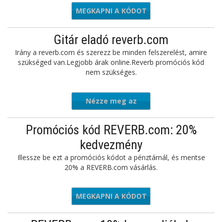
MEGKAPNI A KÓDOT
10OFF50
Gitár eladó reverb.com
Irány a reverb.com és szerezz be minden felszerelést, amire
szükséged van.Legjobb árak online.Reverb promóciós kód
nem szükséges.
Nézze meg az
ajánlatot
Promóciós kód REVERB.com: 20%
kedvezmény
Illessze be ezt a promóciós kódot a pénztárnál, és mentse
20% a REVERB.com vásárlás.
MEGKAPNI A KÓDOT
BF1920