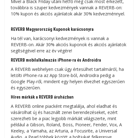
Mivel a Black Friday utáni hétfő még csak most érkezett,
továbbra is szuper kedvezmények vannak a REVERB-on:
10% kupon és akciós ajánlatok akár 30% kedvezménnyel.
REVERB Magyarország Kuponok karácsonyra
Ha tél van, karácsonyi kedvezmények is vannak a
REVERB-on. Akár 30% akciós kuponok és akciós ajánlatok
segítségével erre az év végére!
REVERB mobilalkalmazás iPhone-ra és Androidra
A REVERB webhelyen csak úgy értesülhet tartalmáról, ha
letölti iPhone-ra az App Store-ból, Androidra pedig a
Google Play-ről, mindent egy helyen élvezhet egyszerűen
és egyszerűen.
Híres márkák a REVERB áruházban
A REVERB online piacként megtalálja, ahol eladhat és
vásárolhat új és használt zenei berendezéseket, ezért
szerezheti be a piac legjobb márkáit világszerte, mint
például a Gibson, Roland, Boss, Pioneer, Fender, Vox, A
Keeley, a Yamaha, az Arturia, a Focusrite, a Universal
Audio, a Pearl többek között a boltjukat felkeresve