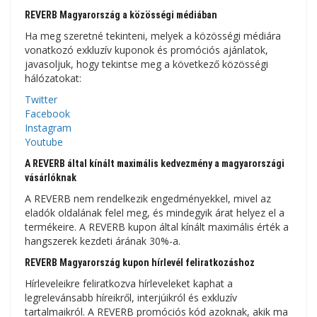
REVERB Magyarország a közösségi médiában
Ha meg szeretné tekinteni, melyek a közösségi médiára
vonatkozó exkluzív kuponok és promóciós ajánlatok,
javasoljuk, hogy tekintse meg a következő közösségi
hálózatokat:
Twitter
Facebook
Instagram
Youtube
A REVERB által kínált maximális kedvezmény a magyarországi
vásárlóknak
A REVERB nem rendelkezik engedményekkel, mivel az
eladók oldalának felel meg, és mindegyik árat helyez el a
termékeire. A REVERB kupon által kínált maximális érték a
hangszerek kezdeti árának 30%-a.
REVERB Magyarország kupon hírlevél feliratkozáshoz
Hírleveleikre feliratkozva hírleveleket kaphat a
legrelevánsabb híreikről, interjúikról és exkluzív
tartalmaikról. A REVERB promóciós kód azoknak, akik ma