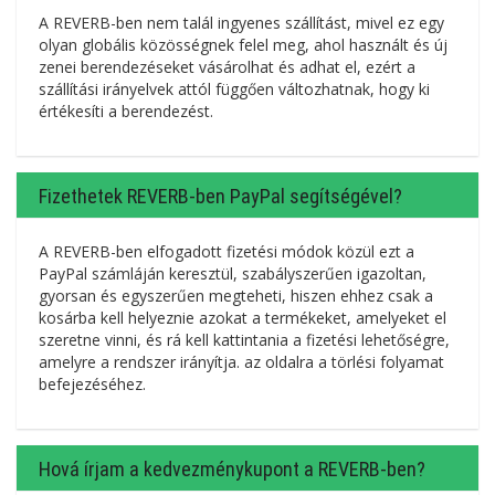
A REVERB-ben nem talál ingyenes szállítást, mivel ez egy
olyan globális közösségnek felel meg, ahol használt és új
zenei berendezéseket vásárolhat és adhat el, ezért a
szállítási irányelvek attól függően változhatnak, hogy ki
értékesíti a berendezést.
Fizethetek REVERB-ben PayPal segítségével?
A REVERB-ben elfogadott fizetési módok közül ezt a
PayPal számláján keresztül, szabályszerűen igazoltan,
gyorsan és egyszerűen megteheti, hiszen ehhez csak a
kosárba kell helyeznie azokat a termékeket, amelyeket el
szeretne vinni, és rá kell kattintania a fizetési lehetőségre,
amelyre a rendszer irányítja. az oldalra a törlési folyamat
befejezéséhez.
Hová írjam a kedvezménykupont a REVERB-ben?