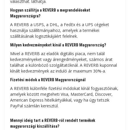
választhat. láthatja.
Hogyan szállítja a REVERB a megrendeléseket
Magyarországra?
A REVERB a USPS, a DHL, a FedEx és a UPS cégeket
használja szállítmányaihoz, amelyek a termékei
szállításának logisztikájáért felelnek.
Milyen kedvezményeket kínál a REVERB Magyarország?
Mivel a REVERB az eladók digitális piaca, nem talál
kedvezményeket vagy árengedményeket, számos árat
találhat a különböző szolgáltatóknál. A REVERB kuponnal
kínált kedvezmények az induló ár maximum 30%-a.
Fizetési módok a REVERB Magyarországnál
A REVERB különféle fizetési módokat kínál fogyasztóinak,
amelyek között megteheti Visa, MasterCard, Discover,
American Express hitelkártyákkal, vagy ha úgy tetszik
PayPal számlán keresztül.
Mennyi ideig tart a REVERB-ról rendelt termékek
magyarországi kiszállítása?