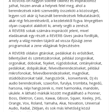
A REVERB-on nagyon sokféle cikkhez és inspirációhoz
juthat, hiszen annak a helynek felel meg, ahol a
berendezések iránti szenvedély összeköti a közösséget,
legyen szó akár új használt berendezések felkutatásáról,
akár régi felszerelésekről, a kezdetektől fogva. lényegében
olyan csapatot alakított ki, amely segíti a zenészt.
A REVERB sokak számára inspirációt jelent, mivel
eladásainak egy részét a REVERB Gives javára fordítják,
amely a világ minden tájáról ad vissza ifjúsági zenei
programokat a zene világának fejlesztésére.
A REVERB oldalon gitárokat, pedálokat és erősítőket,
billentyűket és szintetizátorokat, például zongorákat,
orgonákat, dobokat, fejeket, rúgódobokat, cintányérokat,
pedálokat, dobpálcákat, felvevőberendezéseket, például
mikrofonokat, felvevőberendezéseket, magnókat,
stúdióbútorokat talál , hangszórók. , konverterek, DJ és
audio berendezések, szaxofon, furulya, trombita, hegedű,
harsona, népi hangszerek is, mint harmonika, mandolin,
ukulele. A látható márkák között megtalálható a Pionner,
Boss, Elektron, Casio, Kawai, Gibson, Squier, Keeley, JHS,
Orange, Vox, Roland, Yamaha, Akai, Novation, Universal
Audio, Radial, Zildjian, és sok más lehetőség közül