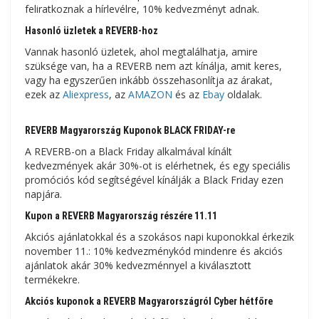
feliratkoznak a hírlevélre, 10% kedvezményt adnak.
Hasonló üzletek a REVERB-hoz
Vannak hasonló üzletek, ahol megtalálhatja, amire
szüksége van, ha a REVERB nem azt kínálja, amit keres,
vagy ha egyszerűen inkább összehasonlítja az árakat,
ezek az
Aliexpress
, az
AMAZON
és az
Ebay
oldalak.
REVERB Magyarország Kuponok BLACK FRIDAY-re
A REVERB-on a Black Friday alkalmával kínált
kedvezmények akár 30%-ot is elérhetnek, és egy speciális
promóciós kód segítségével kínálják a Black Friday ezen
napjára.
Kupon a REVERB Magyarország részére 11.11
Akciós ajánlatokkal és a szokásos napi kuponokkal érkezik
november 11.: 10% kedvezménykód mindenre és akciós
ajánlatok akár 30% kedvezménnyel a kiválasztott
termékekre.
Akciós kuponok a REVERB Magyarországról Cyber ​​​​hétfőre