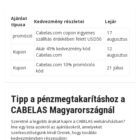
Ajánlat
Kedvezmény részletei
Lejár
típusa
Cabelas.com copon ingyenes
17
promóció
szállítás érdekében felett USD50
augusztus
Akár 45% kedvezmény kód
12
Kupon
Cabelas.com
augusztus
Cabelas.com 10% promóciós
Kupon
21 július
kód
Tipp a pénzmegtakarításhoz a
CABELAS Magyarországnál
Szeretné a legjobb árakat kapni a CABELAS webáruházban?
Íme egy lista azokról az ajánlásokról, amelyeket
szerkesztőségünk kínál Önnek, hogy további
kedvezményben részesüljön: