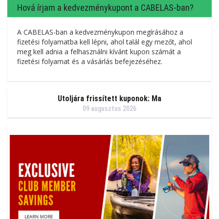
Hová írjam a kedvezménykupont a CABELAS-ban?
A CABELAS-ban a kedvezménykupon megírásához a
fizetési folyamatba kell lépni, ahol talál egy mezőt, ahol
meg kell adnia a felhasználni kívánt kupon számát a
fizetési folyamat és a vásárlás befejezéséhez.
Utoljára frissített kuponok: Ma
09 augusztus 2026