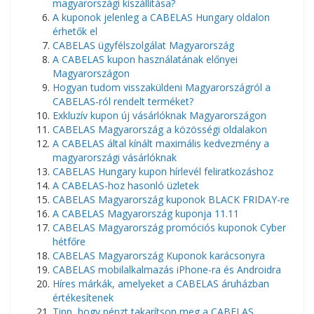
magyarországi kiszállítása?
A kuponok jelenleg a CABELAS Hungary oldalon
érhetők el
CABELAS ügyfélszolgálat Magyarország
A CABELAS kupon használatának előnyei
Magyarországon
Hogyan tudom visszaküldeni Magyarországról a
CABELAS-ról rendelt terméket?
Exkluzív kupon új vásárlóknak Magyarországon
CABELAS Magyarország a közösségi oldalakon
A CABELAS által kínált maximális kedvezmény a
magyarországi vásárlóknak
CABELAS Hungary kupon hírlevél feliratkozáshoz
A CABELAS-hoz hasonló üzletek
CABELAS Magyarország kuponok BLACK FRIDAY-re
A CABELAS Magyarország kuponja 11.11
CABELAS Magyarország promóciós kuponok Cyber ​​​​
hétfőre
CABELAS Magyarország Kuponok karácsonyra
CABELAS mobilalkalmazás iPhone-ra és Androidra
Híres márkák, amelyeket a CABELAS áruházban
értékesítenek
Tipp, hogy pénzt takarítson meg a CABELAS