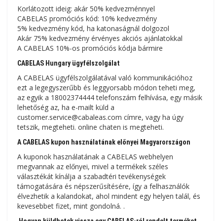
Korlátozott ideig: akár 50% kedvezménnyel
CABELAS promóciós kód: 10% kedvezmény
5% kedvezmény kód, ha katonaságnál dolgozol
Akár 75% kedvezmény érvényes akciós ajánlatokkal
A CABELAS 10%-os promóciós kódja bármire
CABELAS Hungary ügyfélszolgálat
A CABELAS ügyfélszolgálatával való kommunikációhoz
ezt a legegyszerűbb és leggyorsabb módon teheti meg,
az egyik a 18002374444 telefonszám felhívása, egy másik
lehetőség az, ha e-mailt küld a
customer.service@cabaleas.com címre, vagy ha úgy
tetszik, megteheti. online chaten is megteheti.
A CABELAS kupon használatának előnyei Magyarországon
A kuponok használatának a CABELAS webhelyen
megvannak az előnyei, mivel a termékek széles
választékát kínálja a szabadtéri tevékenységek
támogatására és népszerűsítésére, így a felhasználók
élvezhetik a kalandokat, ahol mindent egy helyen talál, és
kevesebbet fizet, mint gondolná. .