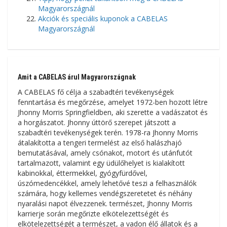
Magyarországnál
Akciók és speciális kuponok a CABELAS
Magyarországnál
Amit a CABELAS árul Magyarországnak
A CABELAS fő célja a szabadtéri tevékenységek
fenntartása és megőrzése, amelyet 1972-ben hozott létre
Jhonny Morris Springfieldben, aki szerette a vadászatot és
a horgászatot. Jhonny úttörő szerepet játszott a
szabadtéri tevékenységek terén. 1978-ra Jhonny Morris
átalakította a tengeri termelést az első halászhajó
bemutatásával, amely csónakot, motort és utánfutót
tartalmazott, valamint egy üdülőhelyet is kialakított
kabinokkal, éttermekkel, gyógyfürdővel,
úszómedencékkel, amely lehetővé teszi a felhasználók
számára, hogy kellemes vendégszeretetet és néhány
nyaralási napot élvezzenek. természet, Jhonny Morris
karrierje során megőrizte elkötelezettségét és
elkötelezettségét a természet, a vadon élő állatok és a