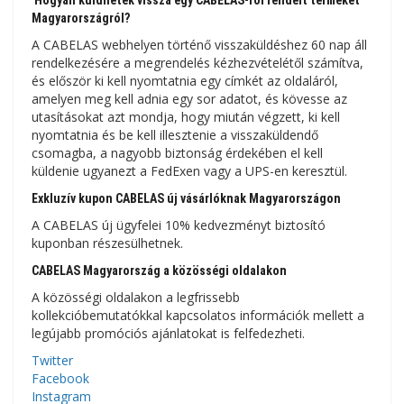
Hogyan küldhetek vissza egy CABELAS-ról rendelt terméket
Magyarországról?
A CABELAS webhelyen történő visszaküldéshez 60 nap áll
rendelkezésére a megrendelés kézhezvételétől számítva,
és először ki kell nyomtatnia egy címkét az oldaláról,
amelyen meg kell adnia egy sor adatot, és kövesse az
utasításokat azt mondja, hogy miután végzett, ki kell
nyomtatnia és be kell illesztenie a visszaküldendő
csomagba, a nagyobb biztonság érdekében el kell
küldenie ugyanezt a FedExen vagy a UPS-en keresztül.
Exkluzív kupon CABELAS új vásárlóknak Magyarországon
A CABELAS új ügyfelei 10% kedvezményt biztosító
kuponban részesülhetnek.
CABELAS Magyarország a közösségi oldalakon
A közösségi oldalakon a legfrissebb
kollekcióbemutatókkal kapcsolatos információk mellett a
legújabb promóciós ajánlatokat is felfedezheti.
Twitter
Facebook
Instagram