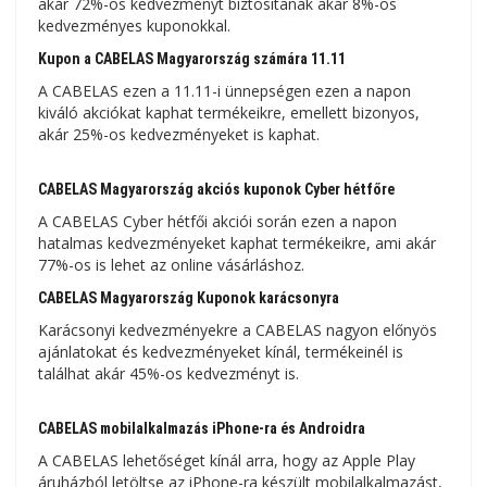
akár 72%-os kedvezményt biztosítanak akár 8%-os
kedvezményes kuponokkal.
Kupon a CABELAS Magyarország számára 11.11
A CABELAS ezen a 11.11-i ünnepségen ezen a napon
kiváló akciókat kaphat termékeikre, emellett bizonyos,
akár 25%-os kedvezményeket is kaphat.
CABELAS Magyarország akciós kuponok Cyber ​​​​hétfőre
A CABELAS Cyber ​​​​hétfői akciói során ezen a napon
hatalmas kedvezményeket kaphat termékeikre, ami akár
77%-os is lehet az online vásárláshoz.
CABELAS Magyarország Kuponok karácsonyra
Karácsonyi kedvezményekre a CABELAS nagyon előnyös
ajánlatokat és kedvezményeket kínál, termékeinél is
találhat akár 45%-os kedvezményt is.
CABELAS mobilalkalmazás iPhone-ra és Androidra
A CABELAS lehetőséget kínál arra, hogy az Apple Play
áruházból letöltse az iPhone-ra készült mobilalkalmazást,