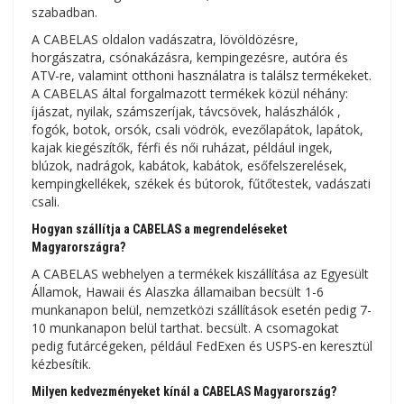
szabadban.
A CABELAS oldalon vadászatra, lövöldözésre,
horgászatra, csónakázásra, kempingezésre, autóra és
ATV-re, valamint otthoni használatra is találsz termékeket.
A CABELAS által forgalmazott termékek közül néhány:
íjászat, nyilak, számszeríjak, távcsövek, halászhálók ,
fogók, botok, orsók, csali vödrök, evezőlapátok, lapátok,
kajak kiegészítők, férfi és női ruházat, például ingek,
blúzok, nadrágok, kabátok, kabátok, esőfelszerelések,
kempingkellékek, székek és bútorok, fűtőtestek, vadászati
​​csali.
Hogyan szállítja a CABELAS a megrendeléseket
Magyarországra?
A CABELAS webhelyen a termékek kiszállítása az Egyesült
Államok, Hawaii és Alaszka államaiban becsült 1-6
munkanapon belül, nemzetközi szállítások esetén pedig 7-
10 munkanapon belül tarthat. becsült. A csomagokat
pedig futárcégeken, például FedExen és USPS-en keresztül
kézbesítik.
Milyen kedvezményeket kínál a CABELAS Magyarország?