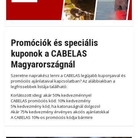
Promóciók és speciális
kuponok a CABELAS
Magyarországnál
Szeretne naprakész lenni a CABELAS legújabb kuponjaival és
promóciós ajánlataival kapcsolatban? Az alábbiakban a
legfrissebbek listája található:
Korlátozott ideig: akár 50% kedvezménnyel
CABELAS promóciós kód: 10% kedvezmény
5% kedvezmény kód, ha katonaságnál dolgozol
Akár 75% kedvezmény érvényes akciós ajánlatokkal
A CABELAS 10%-os promóciós kódja bármire