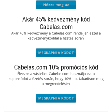
Nézze meg az
ajánlatot
Akár 45% kedvezmény kód
Cabelas.com
Akár 45% kedvezmény a Cabelas.com rendeljen ezzel a
kedvezménykóddal a fizetés során.
MEGKAPNI A KÓDOT
MPLOYEE
Cabelas.com 10% promóciós kód
Élvezze a vásárlást Cabelas.com használja ezt a
kuponkódot a fizetés során, hogy 10% - ot takarítson meg
a megrendelésén.
MEGKAPNI A KÓDOT
EPICKUP