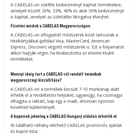
A CABELAS-on sokféle kedvezményt kaphat termékeikre,
amelyek között 20%, 33%, 40% és akár 50% kedvezményt
is kaphat, amelyet az üzletükbe látogatva élvezhet.
Fizetési módok a CABELAS Magyarországon
A CABELAS-on elfogadott módszerek közé tartoznak a
hitelkártyákkal (például Visa, MasterCard, American
Express, Discover) végzett módszerek is. Ezt a folyamatot
akkor hajtják végre, ha kiválasztotta az elvenni kívánt
termékeket.
Mennyi ideig tart a CABELAS-ról rendelt termékek
magyarországi kiszállítása?
A CABELAS-on a termékek becsült 7-10 munkanap alatt
érhetik el a rendeltetési helyüket, ugyanúgy, ha csomagja
elhagyta a raktárt, kap egy e-mailt, ahonnan nyomon
követheti küldeményét.
A kuponok jelenleg a CABELAS Hungary oldalon érhetők el
Itt található néhány elérhető CABELAS promóciós ajánlat
és kupon lista: