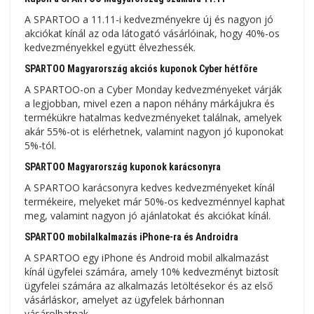
A SPARTOO a 11.11-i kedvezményekre új és nagyon jó
akciókat kínál az oda látogató vásárlóinak, hogy 40%-os
kedvezményekkel együtt élvezhessék.
SPARTOO Magyarország akciós kuponok Cyber ​​​​hétfőre
A SPARTOO-on a Cyber ​​​​Monday kedvezményeket várják
a legjobban, mivel ezen a napon néhány márkájukra és
termékükre hatalmas kedvezményeket találnak, amelyek
akár 55%-ot is elérhetnek, valamint nagyon jó kuponokat
5%-tól.
SPARTOO Magyarország kuponok karácsonyra
A SPARTOO karácsonyra kedves kedvezményeket kínál
termékeire, melyeket már 50%-os kedvezménnyel kaphat
meg, valamint nagyon jó ajánlatokat és akciókat kínál.
SPARTOO mobilalkalmazás iPhone-ra és Androidra
A SPARTOO egy iPhone és Android mobil alkalmazást
kínál ügyfelei számára, amely 10% kedvezményt biztosít
ügyfelei számára az alkalmazás letöltésekor és az első
vásárláskor, amelyet az ügyfelek bárhonnan
vásárolhatnak.