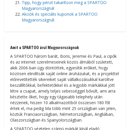
Tipp, hogy pénzt takarítson meg a SPARTOO
Magyarországnál
Akciók és speciális kuponok a SPARTOO
Magyarországnál
Amit a SPARTOO árul Magyarországnak
A SPARTOO három barát, Boris, Jeremie és Paul, a cipők
és az internet szerelmeseinek közös álmából született,
akik 2006-ban úgy döntöttek, egyesítik erőiket, hogy
közösen elindítsák saját online áruházukat, és a projekttel
előrevetítették sikereiket saját vállalkozásukkal karöltve
beszállítókkal, befektetőkkel és a legjobb márkákkal jött
létre a csapat, amely teljes sebességgel bővült, ami arra
késztette őket, hogy egy tágasabb telephely után
nézzenek, hiszen 10 alkalmazottból összesen 180 főt
értek el, ma pedig Ma több mint 25 országban van jelen,
köztük Franciaországban, Németországban, Angliában,
Olaszországban és Spanyolországban.
A SPARTOO végtelen számú márkát kínál eladó