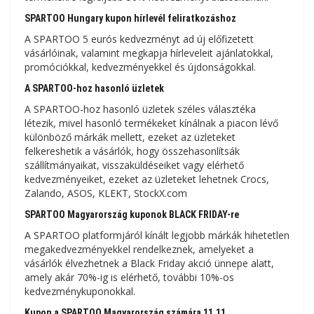
SPARTOO Hungary kupon hírlevél feliratkozáshoz
A SPARTOO 5 eurós kedvezményt ad új előfizetett
vásárlóinak, valamint megkapja hírleveleit ajánlatokkal,
promóciókkal, kedvezményekkel és újdonságokkal.
A SPARTOO-hoz hasonló üzletek
A SPARTOO-hoz hasonló üzletek széles választéka
létezik, mivel hasonló termékeket kínálnak a piacon lévő
különböző márkák mellett, ezeket az üzleteket
felkereshetik a vásárlók, hogy összehasonlítsák
szállítmányaikat, visszaküldéseiket vagy elérhető
kedvezményeiket, ezeket az üzleteket lehetnek Crocs,
Zalando, ASOS, KLEKT, StockX.com
SPARTOO Magyarország kuponok BLACK FRIDAY-re
A SPARTOO platformjáról kínált legjobb márkák hihetetlen
megakedvezményekkel rendelkeznek, amelyeket a
vásárlók élvezhetnek a Black Friday akció ünnepe alatt,
amely akár 70%-ig is elérhető, további 10%-os
kedvezménykuponokkal.
Kupon a SPARTOO Magyarország számára 11.11