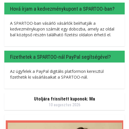
Hová írjam a kedvezménykupont a SPARTOO-ban?
A SPARTOO-ban vásárló vásárlók beírhatják a
kedvezménykupon számát egy dobozba, amely az oldal
bal középső részén található fizetési oldalon érhető el.
Fizethetek a SPARTOO-nál PayPal segítségével?
Az ügyfelek a PayPal digitális platformon keresztül
fizethetik ki vásárlásaikat a SPARTOO-nál.
Utoljára frissített kuponok: Ma
10 augusztus 2026