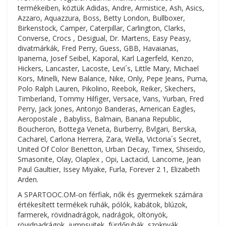
termékeiben, köztük Adidas, Andre, Armistice, Ash, Asics,
Azzaro, Aquazzura, Boss, Betty London, Bullboxer,
Birkenstock, Camper, Caterpillar, Carlington, Clarks,
Converse, Crocs , Desigual, Dr. Martens, Easy Peasy,
divatmárkák, Fred Perry, Guess, GBB, Havaianas,
Ipanema, Josef Seibel, Kaporal, Karl Lagerfeld, Kenzo,
Hickers, Lancaster, Lacoste, Levi´s, Little Mary, Michael
Kors, Minelli, New Balance, Nike, Only, Pepe Jeans, Puma,
Polo Ralph Lauren, Pikolino, Reebok, Reiker, Skechers,
Timberland, Tommy Hilfiger, Versace, Vans, Yurban, Fred
Perry, Jack Jones, Antonjo Banderas, American Eagles,
Aeropostale , Babyliss, Balmain, Banana Republic,
Boucheron, Bottega Veneta, Burberry, Bvlgari, Berska,
Cacharel, Carlona Herrera, Zara, Wella, Victoria´s Secret,
United Of Color Benetton, Urban Decay, Timex, Shiseido,
Smasonite, Olay, Olaplex , Opi, Lactacid, Lancome, Jean
Paul Gaultier, Issey Miyake, Furla, Forever 2 1, Elizabeth
Arden.
A SPARTOOC.OM-on férfiak, nők és gyermekek számára
értékesített termékek ruhák, pólók, kabátok, blúzok,
farmerek, rövidnadrágok, nadrágok, öltönyök,
rövidnadrágok, jumpsuitek, fürdőruhák, szoknyák,