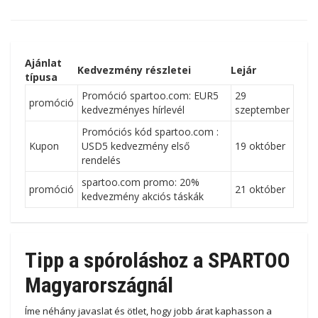
ajánlatot
Ajánlat
Kedvezmény részletei
Lejár
típusa
Promóció spartoo.com: EUR5
29
promóció
kedvezményes hírlevél
szeptember
Promóciós kód spartoo.com :
Kupon
USD5 kedvezmény első
19 október
rendelés
spartoo.com promo: 20%
promóció
21 október
kedvezmény akciós táskák
Tipp a spóroláshoz a SPARTOO
Magyarországnál
Íme néhány javaslat és ötlet, hogy jobb árat kaphasson a