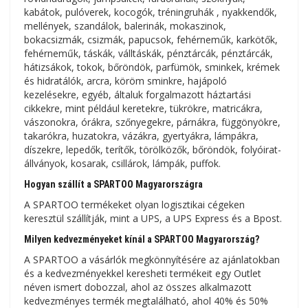
kabátok, pulóverek, kocogók, tréningruhák , nyakkendők,
mellények, szandálok, balerinák, mokaszinok,
bokacsizmák, csizmák, papucsok, fehérneműk, karkötők,
fehérneműk, táskák, válltáskák, pénztárcák, pénztárcák,
hátizsákok, tokok, bőröndök, parfümök, sminkek, krémek
és hidratálók, arcra, köröm sminkre, hajápoló
kezelésekre, egyéb, általuk forgalmazott háztartási
cikkekre, mint például keretekre, tükrökre, matricákra,
vászonokra, órákra, szőnyegekre, párnákra, függönyökre,
takarókra, huzatokra, vázákra, gyertyákra, lámpákra,
díszekre, lepedők, terítők, törölközők, bőröndök, folyóirat-
állványok, kosarak, csillárok, lámpák, puffok.
Hogyan szállít a SPARTOO Magyarországra
A SPARTOO termékeket olyan logisztikai cégeken
keresztül szállítják, mint a UPS, a UPS Express és a Bpost.
Milyen kedvezményeket kínál a SPARTOO Magyarország?
A SPARTOO a vásárlók megkönnyítésére az ajánlatokban
és a kedvezményekkel keresheti termékeit egy Outlet
néven ismert dobozzal, ahol az összes alkalmazott
kedvezményes termék megtalálható, ahol 40% és 50%