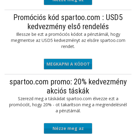
ajánlatot
Promóciós kód spartoo.com : USD5
kedvezmény első rendelés
Illessze be ezt a promóciós kódot a pénztárnál, hogy
megmentse az USD5 kedvezményt az elsőre spartoo.com
rendet.
MEGKAPNI A KÓDOT
NEWSSP
spartoo.com promo: 20% kedvezmény
akciós táskák
Szerezd meg a táskádat spartoo.com élvezze ezt a
promóciót, hogy 20% - ot takarítson meg a megrendelésnél
a pénztárnál.
Nézze meg az