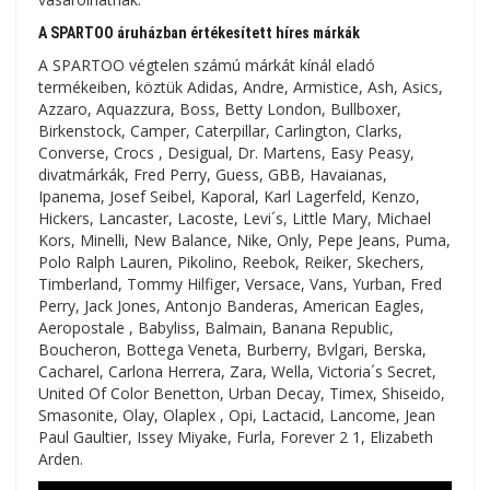
A SPARTOO áruházban értékesített híres márkák
A SPARTOO végtelen számú márkát kínál eladó
termékeiben, köztük Adidas, Andre, Armistice, Ash, Asics,
Azzaro, Aquazzura, Boss, Betty London, Bullboxer,
Birkenstock, Camper, Caterpillar, Carlington, Clarks,
Converse, Crocs , Desigual, Dr. Martens, Easy Peasy,
divatmárkák, Fred Perry, Guess, GBB, Havaianas,
Ipanema, Josef Seibel, Kaporal, Karl Lagerfeld, Kenzo,
Hickers, Lancaster, Lacoste, Levi´s, Little Mary, Michael
Kors, Minelli, New Balance, Nike, Only, Pepe Jeans, Puma,
Polo Ralph Lauren, Pikolino, Reebok, Reiker, Skechers,
Timberland, Tommy Hilfiger, Versace, Vans, Yurban, Fred
Perry, Jack Jones, Antonjo Banderas, American Eagles,
Aeropostale , Babyliss, Balmain, Banana Republic,
Boucheron, Bottega Veneta, Burberry, Bvlgari, Berska,
Cacharel, Carlona Herrera, Zara, Wella, Victoria´s Secret,
United Of Color Benetton, Urban Decay, Timex, Shiseido,
Smasonite, Olay, Olaplex , Opi, Lactacid, Lancome, Jean
Paul Gaultier, Issey Miyake, Furla, Forever 2 1, Elizabeth
Arden.