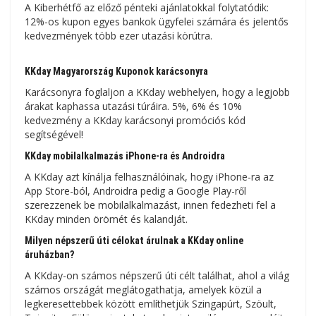
A Kiberhétfő az előző pénteki ajánlatokkal folytatódik:
12%-os kupon egyes bankok ügyfelei számára és jelentős
kedvezmények több ezer utazási körútra.
KKday Magyarország Kuponok karácsonyra
Karácsonyra foglaljon a KKday webhelyen, hogy a legjobb
árakat kaphassa utazási túráira. 5%, 6% és 10%
kedvezmény a KKday karácsonyi promóciós kód
segítségével!
KKday mobilalkalmazás iPhone-ra és Androidra
A KKday azt kínálja felhasználóinak, hogy iPhone-ra az
App Store-ból, Androidra pedig a Google Play-ről
szerezzenek be mobilalkalmazást, innen fedezheti fel a
KKday minden örömét és kalandját.
Milyen népszerű úti célokat árulnak a KKday online
áruházban?
A KKday-on számos népszerű úti célt találhat, ahol a világ
számos országát meglátogathatja, amelyek közül a
legkeresettebbek között említhetjük Szingapúrt, Szöult,