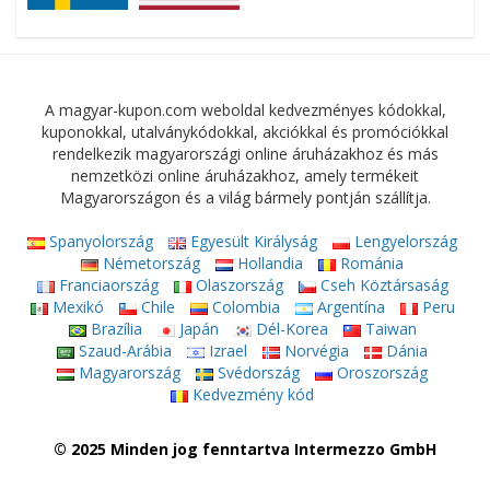
A magyar-kupon.com weboldal kedvezményes kódokkal,
kuponokkal, utalványkódokkal, akciókkal és promóciókkal
rendelkezik magyarországi online áruházakhoz és más
nemzetközi online áruházakhoz, amely termékeit
Magyarországon és a világ bármely pontján szállítja.
Spanyolország
Egyesült Királyság
Lengyelország
Németország
Hollandia
Románia
Franciaország
Olaszország
Cseh Köztársaság
Mexikó
Chile
Colombia
Argentína
Peru
Brazília
Japán
Dél-Korea
Taiwan
Szaud-Arábia
Izrael
Norvégia
Dánia
Magyarország
Svédország
Oroszország
Kedvezmény kód
© 2025 Minden jog fenntartva Intermezzo GmbH