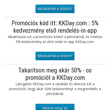
MEGKAPNI A KÓDOT
AN40OFF
Promóciós kód itt: KKDay.com : 5%
kedvezmény első rendelés-in-app
Alkalmazza ezt a promóciós kódot a pénztárnál, és mentse
5% kedvezmény az első order-in-app KKDay.com.
MEGKAPNI A KÓDOT
APP5OFF
Takarítson meg akár 50% - os
promóciót a KKDay.com
Látogatás KKDay.com a vásárlás és élvezze ezt a
promóciót, hogy akár 50% kedvezményt a megrendelés a
pénztárnál.
Nézze meg az