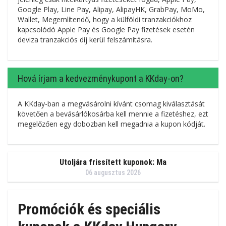
Google Play, Line Pay, Alipay, AlipayHK, GrabPay, MoMo,
Wallet, Megemlítendő, hogy a külföldi tranzakciókhoz
kapcsolódó Apple Pay és Google Pay fizetések esetén
deviza tranzakciós díj kerül felszámításra.
Hová írjam a kedvezménykupont a KKday-on?
A KKday-ban a megvásárolni kívánt csomag kiválasztását
követően a bevásárlókosárba kell mennie a fizetéshez, ezt
megelőzően egy dobozban kell megadnia a kupon kódját.
Utoljára frissített kuponok: Ma
06 augusztus 2026
Promóciók és speciális