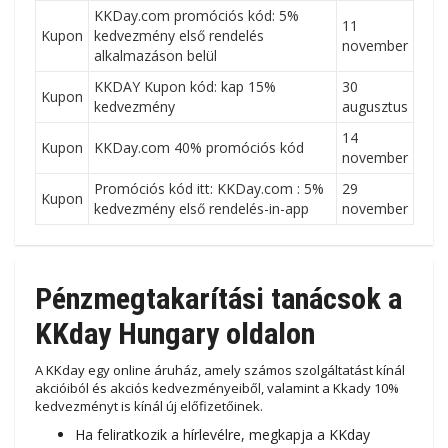
KKDay.com promóciós kód: 5%
11
Kupon
kedvezmény első rendelés
november
alkalmazáson belül
KKDAY Kupon kód: kap 15%
30
Kupon
kedvezmény
augusztus
14
Kupon
KKDay.com 40% promóciós kód
november
Promóciós kód itt: KKDay.com : 5%
29
Kupon
kedvezmény első rendelés-in-app
november
Pénzmegtakarítási tanácsok a
KKday Hungary oldalon
A KKday egy online áruház, amely számos szolgáltatást kínál
akcióiból és akciós kedvezményeiből, valamint a Kkady 10%
kedvezményt is kínál új előfizetőinek.
Ha feliratkozik a hírlevélre, megkapja a KKday