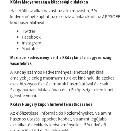
KKday Magyarország a közösségi oldalakon
Ha letölti az alkalmazást az alkalmazásba, 5%
kedvezményt kaphat az exkluzív ajánlatokból az APP5OFF
kód használatával
Twitter
Facebook
Instagram
Youtube
Maximum kedvezmény, amit a KKday kínál a magyarországi
vásárlóknak
A KKday számos kedvezményes lehetőséget kínál,
amelyek jelenleg maximum 10%-ot kínálnak, de ezeket
csak bizonyos fizetési módok használatával és csak
Szingapúrban, Malajziában és a Fülöp-szigeteken lehet
igénybe venni.
KKday Hungary kupon hírlevél feliratkozáshoz
Az előfizetéssel információs közleményeket, valamint
hasznos utazási tippeket kaphat, valamint legújabb
akcióikat és exkluzív kedvezményeiket. 5% üdvözlő
promóciós kód új ügyfeleknek!