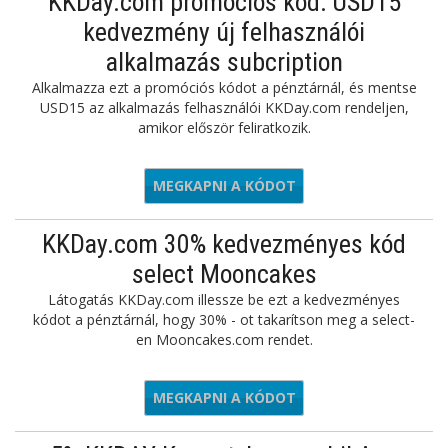
KKDay.com promóciós kód: USD15
kedvezmény új felhasználói
alkalmazás subcription
Alkalmazza ezt a promóciós kódot a pénztárnál, és mentse
USD15 az alkalmazás felhasználói KKDay.com rendeljen,
amikor először feliratkozik.
MEGKAPNI A KÓDOT
APP15
KKDay.com 30% kedvezményes kód
select Mooncakes
Látogatás KKDay.com illessze be ezt a kedvezményes
kódot a pénztárnál, hogy 30% - ot takarítson meg a select-
en Mooncakes.com rendet.
MEGKAPNI A KÓDOT
OONCAKE