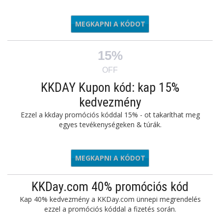
MEGKAPNI A KÓDOT
APP5OFF
15%
OFF
KKDAY Kupon kód: kap 15%
kedvezmény
Ezzel a kkday promóciós kóddal 15% - ot takaríthat meg
egyes tevékenységeken & túrák.
MEGKAPNI A KÓDOT
APP5OFF
KKDay.com 40% promóciós kód
Kap 40% kedvezmény a KKDay.com ünnepi megrendelés
ezzel a promóciós kóddal a fizetés során.