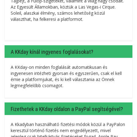
Tajpejt, a Fülöp-szigeteket, valamint a világ nagy csodáit.
Az Egyesült Államokban, köztük a Las Vegas-i Cirque.
Soleil, alaszkai élmény, számos lehetőség közül
választhat, ha felkeresi a platformot.
A KKday kínál ingyenes foglalásokat?
A KKday-on minden foglalását automatikusan és
ingyenesen intézheti gyorsan és egyszerűen, csak el kell
érnie a platformjukat, és ki kell választania az Önnek
legmegfelelőbb csomagot.
Fizethetek a KKday oldalon a PayPal segítségével?
A Kkadyban használható fizetési módok közül a PayPalon
keresztül történő fizetés nem engedélyezett, mivel
jelenleg csak hitelkártyás fizetéseket fogad, Apple Pay,