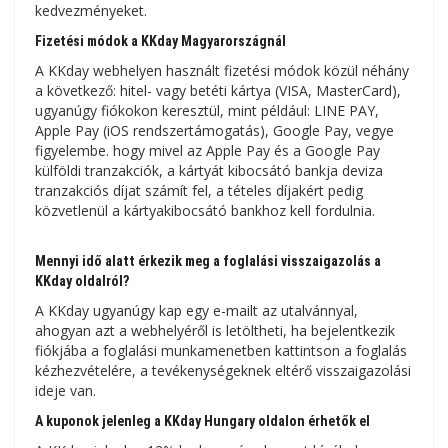
kedvezményeket.
Fizetési módok a KKday Magyarországnál
A KKday webhelyen használt fizetési módok közül néhány
a következő: hitel- vagy betéti kártya (VISA, MasterCard),
ugyanúgy fiókokon keresztül, mint például: LINE PAY,
Apple Pay (iOS rendszertámogatás), Google Pay, vegye
figyelembe. hogy mivel az Apple Pay és a Google Pay
külföldi tranzakciók, a kártyát kibocsátó bankja deviza
tranzakciós díjat számít fel, a tételes díjakért pedig
közvetlenül a kártyakibocsátó bankhoz kell fordulnia.
Mennyi idő alatt érkezik meg a foglalási visszaigazolás a
KKday oldalról?
A KKday ugyanúgy kap egy e-mailt az utalvánnyal,
ahogyan azt a webhelyéről is letöltheti, ha bejelentkezik
fiókjába a foglalási munkamenetben kattintson a foglalás
kézhezvételére, a tevékenységeknek eltérő visszaigazolási
ideje van.
A kuponok jelenleg a KKday Hungary oldalon érhetők el