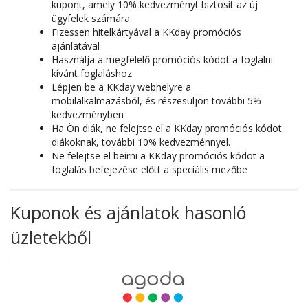
kupont, amely 10% kedvezményt biztosít az új
ügyfelek számára
Fizessen hitelkártyával a KKday promóciós
ajánlatával
Használja a megfelelő promóciós kódot a foglalni
kívánt foglaláshoz
Lépjen be a KKday webhelyre a
mobilalkalmazásból, és részesüljön további 5%
kedvezményben
Ha Ön diák, ne felejtse el a KKday promóciós kódot
diákoknak, további 10% kedvezménnyel.
Ne felejtse el beírni a KKday promóciós kódot a
foglalás befejezése előtt a speciális mezőbe
Kuponok és ajánlatok hasonló
üzletekből