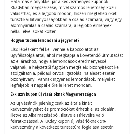
Hatalmas előnyökkel jár a kedvezményes kuponok
Kkadyban megszerzése, mivel számos lehetőség közül
választhat, és a legjobb módon, hiszen megteheti őket
turisztikai látványosságokban a család számára, vagy egy
álomnyaralás a család számára, a legjobb élmények
nélkül élve. sokat költeni.
Hogyan tudom lemondani a jegyemet?
Első lépésként fel kell vennie a kapcsolatot az
ügyfélszolgálattal, ahol megkapja a követendő útmutatást
az eljáráshoz, hogy a lemondások eredményessé
váljanak, a helyzettől függően megfelelő bizonyítékot kell
szolgáltatnia, például orvosi igazolás, haláleset esetén.
bizonyítvány . Vannak ingyenes lemondások, melyeket
legfeljebb 4 nappal előre le lehet mondani.
Exkluzív kupon új vásárlóknak Magyarországon
Az új vásárlók jelenleg csak az általa kínált
kedvezményeket és promóciókat érhetik el az oldalán,
illetve az Alkalmazásából, illetve a Hírlevélre való
feliratkozással. A KKday kupon új vásárlóknak 5%
kedvezmény a következő turistatúra foglalása esetén.