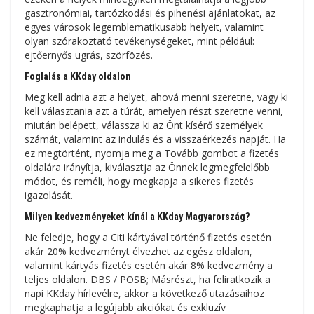
gasztronómiai, tartózkodási és pihenési ajánlatokat, az
egyes városok legemblematikusabb helyeit, valamint
olyan szórakoztató tevékenységeket, mint például:
ejtőernyős ugrás, szörfözés.
Foglalás a KKday oldalon
Meg kell adnia azt a helyet, ahová menni szeretne, vagy ki
kell választania azt a túrát, amelyen részt szeretne venni,
miután belépett, válassza ki az Önt kísérő személyek
számát, valamint az indulás és a visszaérkezés napját. Ha
ez megtörtént, nyomja meg a Tovább gombot a fizetés
oldalára irányítja, kiválasztja az Önnek legmegfelelőbb
módot, és reméli, hogy megkapja a sikeres fizetés
igazolását.
Milyen kedvezményeket kínál a KKday Magyarország?
Ne feledje, hogy a Citi kártyával történő fizetés esetén
akár 20% kedvezményt élvezhet az egész oldalon,
valamint kártyás fizetés esetén akár 8% kedvezmény a
teljes oldalon. DBS / POSB; Másrészt, ha feliratkozik a
napi KKday hírlevélre, akkor a következő utazásaihoz
megkaphatja a legújabb akciókat és exkluzív