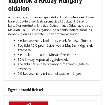
kuponok a KKday Hungary
oldalon
A KKday napi promóciós ajánlatokat kínál ügyfeleinek. Egyes
bankok ügyfelei exkluzív promóciós kódokat kínálnak a
kártyával történő online fizetéshez, mint például az OCBC, a
MayBank, a DBS és a CityBank. Az alábbiakban felsorolunk
néhány jelenleg elérhető KKday promóciós kódot.
6% kedvezmény kód a City Bank felhasználóinak
További 10% promóciós kód a MayBank ügyfelek
számára
5%-os kupon OCBC kártyás fizetéshez
10% KKday kupon új ügyfeleknek
További 6% KKday promóció meglévő ügyfelek
számára
5% kedvezmény minden utazási élményre
Egyéb hasonló üzletek