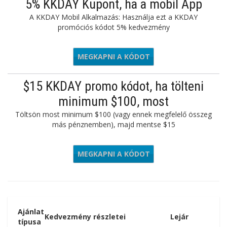
5% KKDAY Kupont, ha a mobil App
A KKDAY Mobil Alkalmazás: Használja ezt a KKDAY
promóciós kódot 5% kedvezmény
MEGKAPNI A KÓDOT
APP5OFF
$15 KKDAY promo kódot, ha tölteni
minimum $100, most
Töltsön most minimum $100 (vagy ennek megfelelő összeg
más pénznemben), majd mentse $15
MEGKAPNI A KÓDOT
KKCF15
Ajánlat
Kedvezmény részletei
Lejár
típusa