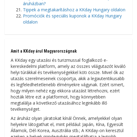
áruházban?
Tippek a megtakarításhoz a KKday Hungary oldalon
Promóciók és speciális kuponok a KKday Hungary
oldalon
Amit a KKday árul Magyarországnak
A KKday egy utazási és turizmussal foglalkozó e-
kereskedelmi platform, amely az összes világutazót kiváló
helyi túrákkal és tevékenységekkel köti össze. Mivel ők az
utazás szerelmeseinek csoportja, akik a legautentikusabb
és legfeledhetetlenebb élményekre vágynak. Ezért ismert,
hogy milyen nehéz egy ekkora utazást létrehozni, ezért
hozták létre ezt a platformot, hogy könnyebben
megtalálja a következő utazásához leginkább illő
tevékenységet.
Az áruház olyan járatokat kínál Önnek, amelyekkel olyan
helyekre látogathat el, mint például: Japán, Kína, Egyesült
Államok, Dél-Korea, Ausztrália stb.; A KKday-on keresztül
ezeken a helyek mindegyikén megtalálhatja a legjobb