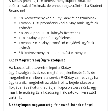
A KKday jelenleg 12% kedvezmény kupont kínál, de
ezúttal csak diákoknak, de ehhez regisztrálni kell a Student
Beans-nél
6% kedvezmény kód a City Bank felhasználóinak
További 10% promóciós kód a MayBank ügyfelek
számára
5%-os kupon OCBC kártyás fizetéshez
10% KKday kupon új ügyfeleknek
További 6% KKday promóció meglévő ügyfelek
számára
5% kedvezmény minden utazási élményre
KKday Magyarország Ügyfélszolgálat
Ha kapcsolatba szeretne lépni a KKday
ügyfélszolgálatával, ezt megteheti jelentkezéséből, de
megteheti e-mailben is a service@KKday címre, vagy ha
úgy tetszik, megteheti az oldaláról is, bejelentkezve a
fiókjába, és rákattinthat lépjen kapcsolatba velünk, egy
másik lehetőség Ez a közösségi hálózatokon keresztül
történik.
A KKday kupon magyarországi felhasználásának előnyei