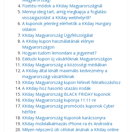
Fizetési módok a KKday Magyarországnál
Mennyi ideig tart, amíg megkapja a foglalási
visszaigazolást a KKday webhelyről?
A kuponok jelenleg elérhetők a KKday Hungary
oldalon
KKday Magyarország Ügyfélszolgálat
A KKday kupon használatának előnyei
Magyarországon
Hogyan tudom lemondani a jegyemet?
Exkluzív kupon új vásárlóknak Magyarországon
KKday Magyarország a közösségi médiában
A KKday által kínált maximális kedvezmény a
magyarországi vásárlóknak
KKday Magyarország kupon hírlevél feliratkozáshoz
A KKday-hoz hasonló utazási irodák
KKday Magyarország BLACK FRIDAY kuponok
KKday Magyarország kuponja 11.11-re
KKday Magyarország promóciós kuponok Cyber ​​​​
hétfőre
KKday Magyarország Kuponok karácsonyra
KKday mobilalkalmazás iPhone-ra és Androidra
Milyen népszerű úti célokat árulnak a KKday online