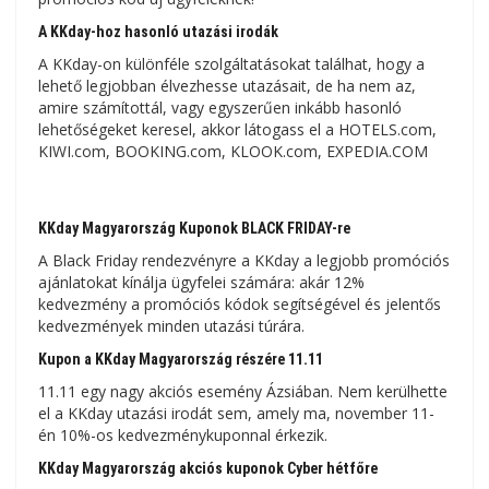
A KKday-hoz hasonló utazási irodák
A KKday-on különféle szolgáltatásokat találhat, hogy a
lehető legjobban élvezhesse utazásait, de ha nem az,
amire számítottál, vagy egyszerűen inkább hasonló
lehetőségeket keresel, akkor látogass el a HOTELS.com,
KIWI.com, BOOKING.com, KLOOK.com, EXPEDIA.COM
KKday Magyarország Kuponok BLACK FRIDAY-re
A Black Friday rendezvényre a KKday a legjobb promóciós
ajánlatokat kínálja ügyfelei számára: akár 12%
kedvezmény a promóciós kódok segítségével és jelentős
kedvezmények minden utazási túrára.
Kupon a KKday Magyarország részére 11.11
11.11 egy nagy akciós esemény Ázsiában. Nem kerülhette
el a KKday utazási irodát sem, amely ma, november 11-
én 10%-os kedvezménykuponnal érkezik.
KKday Magyarország akciós kuponok Cyber ​​​​hétfőre