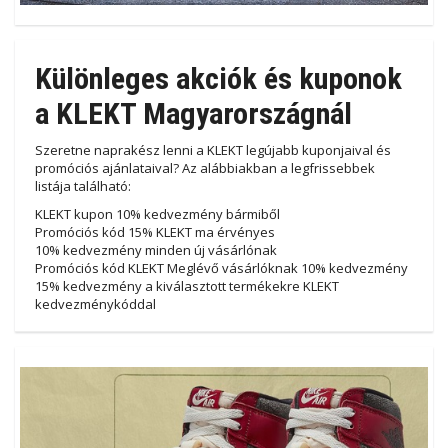
Különleges akciók és kuponok
a KLEKT Magyarországnál
Szeretne naprakész lenni a KLEKT legújabb kuponjaival és
promóciós ajánlataival? Az alábbiakban a legfrissebbek
listája található:
KLEKT kupon 10% kedvezmény bármiből
Promóciós kód 15% KLEKT ma érvényes
10% kedvezmény minden új vásárlónak
Promóciós kód KLEKT Meglévő vásárlóknak 10% kedvezmény
15% kedvezmény a kiválasztott termékekre KLEKT
kedvezménykóddal