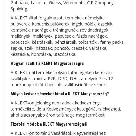
Gabbana, Lacoste, Guess, Vetements, C.P Company,
Spalding.
A KLEKT által forgalmazott termékek némelyike:
pulóverek, kapucnis pulóverek, ingek, pólók, dzsekik,
kombinék, nadrágok, tréningruhák, rövidnadrágok,
mellények, mellények, papucsok, fűzős nadrágok,
papucsok, kézitáskák, pénztárcák, tolltartók , fanny packs,
sapka, szék, hátizsák, poncsó, csészék, válltáska,
kézitáska, hordtáska, utazótáska.
Hogyan szállít a KLEKT Magyarországra
A KLEKT-nál termékeit olyan futárcégeken keresztül
szállítják ki, mint a P2P, DPD, DHL, amelyek 7 és 12
munkanap közötti becsült szállítási időt kezelnek.
Milyen kedvezményeket kínál a KLEKT Magyarország?
A KLEKT-on jelenleg nem adnak kedvezményt
termékeikre, de a Kedvezmények kategóriát is élvezheti,
ahol alacsonyabb áron találhatja meg termékeit.
Fizetési módok a KLEKT Magyarországnál
A KLEKT-on történő vásárlások kiegyenlítéséhez