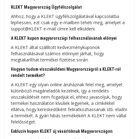
KLEKT Magyarország Ügyfélszolgálat
Ahhoz, hogy a KLEKT ügyfélszolgálatával kapcsolatba
léphessen, ezt csak egy e-mailben teheti meg, amelyet a
suppot@KLEKT e-mail címre kell elküldeni.
A KLEKT kupon magyarországi felhasználásának előnyei
A KLEKT által szállított kedvezménykuponok
felhasználásával számos előnnyel járhat, hogy
megtakaríthat termékei fizetése során.
Hogyan tudom visszaküldeni Magyarországról a KLEKT-ról
rendelt terméket?
A KLEKT egy olyan online áruháznak felel meg, amelyet
különböző magáneladók kezelnek, így a rendelés
visszaküldését nem fogadjuk el, ehhez javasoljuk, hogy
termékei használaton kívüliek legyenek, a címkékkel
ellátva, hogy kereskedőként feliratkozhassanak stb. eladni
a termékét. A gyári hibás termékekért A KLEKT nem vállal
felelősséget.
Exkluzív kupon KLEKT új vásárlóknak Magyarországon