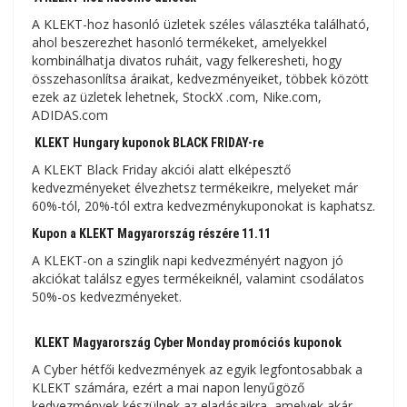
A KLEKT-hoz hasonló üzletek széles választéka található,
ahol beszerezhet hasonló termékeket, amelyekkel
kombinálhatja divatos ruháit, vagy felkeresheti, hogy
összehasonlítsa áraikat, kedvezményeiket, többek között
ezek az üzletek lehetnek, StockX .com, Nike.com,
ADIDAS.com
KLEKT Hungary kuponok BLACK FRIDAY-re
A KLEKT Black Friday akciói alatt elképesztő
kedvezményeket élvezhetsz termékeikre, melyeket már
60%-tól, 20%-tól extra kedvezménykuponokat is kaphatsz.
Kupon a KLEKT Magyarország részére 11.11
A KLEKT-on a szinglik napi kedvezményért nagyon jó
akciókat találsz egyes termékeiknél, valamint csodálatos
50%-os kedvezményeket.
KLEKT Magyarország Cyber ​​​​Monday promóciós kuponok
A Cyber ​​​​hétfői kedvezmények az egyik legfontosabbak a
KLEKT számára, ezért a mai napon lenyűgöző
kedvezmények készülnek az eladásaikra, amelyek akár