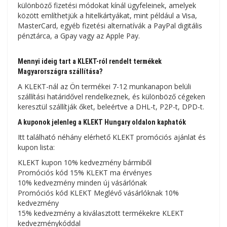
különböző fizetési módokat kínál ügyfeleinek, amelyek
között említhetjük a hitelkártyákat, mint például a Visa,
MasterCard, egyéb fizetési alternatívák a PayPal digitális
pénztárca, a Gpay vagy az Apple Pay.
Mennyi ideig tart a KLEKT-ról rendelt termékek
Magyarországra szállítása?
A KLEKT-nál az Ön termékei 7-12 munkanapon belüli
szállítási határidővel rendelkeznek, és különböző cégeken
keresztül szállítják őket, beleértve a DHL-t, P2P-t, DPD-t.
A kuponok jelenleg a KLEKT Hungary oldalon kaphatók
Itt található néhány elérhető KLEKT promóciós ajánlat és
kupon lista:
KLEKT kupon 10% kedvezmény bármiből
Promóciós kód 15% KLEKT ma érvényes
10% kedvezmény minden új vásárlónak
Promóciós kód KLEKT Meglévő vásárlóknak 10%
kedvezmény
15% kedvezmény a kiválasztott termékekre KLEKT
kedvezménykóddal