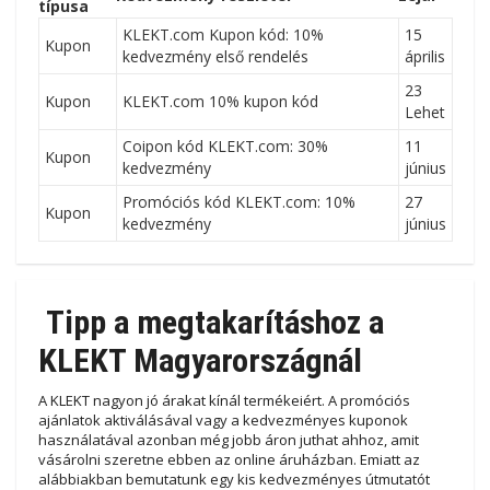
típusa
KLEKT.com Kupon kód: 10%
15
Kupon
kedvezmény első rendelés
április
23
Kupon
KLEKT.com 10% kupon kód
Lehet
Coipon kód KLEKT.com: 30%
11
Kupon
kedvezmény
június
Promóciós kód KLEKT.com: 10%
27
Kupon
kedvezmény
június
Tipp a megtakarításhoz a
KLEKT Magyarországnál
A KLEKT nagyon jó árakat kínál termékeiért. A promóciós
ajánlatok aktiválásával vagy a kedvezményes kuponok
használatával azonban még jobb áron juthat ahhoz, amit
vásárolni szeretne ebben az online áruházban. Emiatt az
alábbiakban bemutatunk egy kis kedvezményes útmutatót