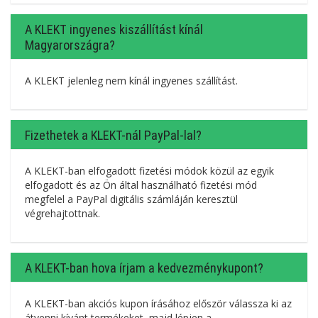
A KLEKT ingyenes kiszállítást kínál
Magyarországra?
A KLEKT jelenleg nem kínál ingyenes szállítást.
Fizethetek a KLEKT-nál PayPal-lal?
A KLEKT-ban elfogadott fizetési módok közül az egyik
elfogadott és az Ön által használható fizetési mód
megfelel a PayPal digitális számláján keresztül
végrehajtottnak.
A KLEKT-ban hova írjam a kedvezménykupont?
A KLEKT-ban akciós kupon írásához először válassza ki az
átvenni kívánt termékeket, majd lépjen a