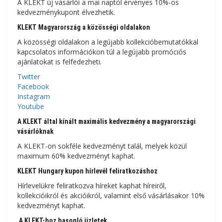
A KLEKT új vásárlói a mai naptól érvényes 10%-os
kedvezménykupont élvezhetik.
KLEKT Magyarország a közösségi oldalakon
A közösségi oldalakon a legújabb kollekcióbemutatókkal
kapcsolatos információkon túl a legújabb promóciós
ajánlatokat is felfedezheti.
Twitter
Facebook
Instagram
Youtube
A KLEKT által kínált maximális kedvezmény a magyarországi
vásárlóknak
A KLEKT-on sokféle kedvezményt talál, melyek közül
maximum 60% kedvezményt kaphat.
KLEKT Hungary kupon hírlevél feliratkozáshoz
Hírlevelükre feliratkozva híreket kaphat híreiről,
kollekcióikról és akcióikról, valamint első vásárlásakor 10%
kedvezményt kaphat.
A KLEKT-hoz hasonló üzletek