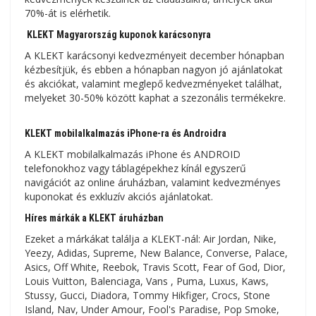
70%-át is elérhetik.
KLEKT Magyarország kuponok karácsonyra
A KLEKT karácsonyi kedvezményeit december hónapban
kézbesítjük, és ebben a hónapban nagyon jó ajánlatokat
és akciókat, valamint meglepő kedvezményeket találhat,
melyeket 30-50% között kaphat a szezonális termékekre.
KLEKT mobilalkalmazás iPhone-ra és Androidra
A KLEKT mobilalkalmazás iPhone és ANDROID
telefonokhoz vagy táblagépekhez kínál egyszerű
navigációt az online áruházban, valamint kedvezményes
kuponokat és exkluzív akciós ajánlatokat.
Híres márkák a KLEKT áruházban
Ezeket a márkákat találja a KLEKT-nál: Air Jordan, Nike,
Yeezy, Adidas, Supreme, New Balance, Converse, Palace,
Asics, Off White, Reebok, Travis Scott, Fear of God, Dior,
Louis Vuitton, Balenciaga, Vans , Puma, Luxus, Kaws,
Stussy, Gucci, Diadora, Tommy Hikfiger, Crocs, Stone
Island, Nav, Under Amour, Fool's Paradise, Pop Smoke,