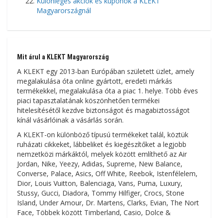
Különleges akciók és kuponok a KLEKT
Magyarországnál
Mit árul a KLEKT Magyarország
A KLEKT egy 2013-ban Európában született üzlet, amely
megalakulása óta online gyártott, eredeti márkás
termékekkel, megalakulása óta a piac 1. helye. Több éves
piaci tapasztalatának köszönhetően termékei
hitelesítésétől kezdve biztonságot és magabiztosságot
kínál vásárlóinak a vásárlás során.
A KLEKT-on különböző típusú termékeket talál, köztük
ruházati cikkeket, lábbeliket és kiegészítőket a legjobb
nemzetközi márkáktól, melyek között említhető az Air
Jordan, Nike, Yeezy, Adidas, Supreme, New Balance,
Converse, Palace, Asics, Off White, Reebok, Istenfélelem,
Dior, Louis Vuitton, Balenciaga, Vans, Puma, Luxury,
Stussy, Gucci, Diadora, Tommy Hilfiger, Crocs, Stone
Island, Under Amour, Dr. Martens, Clarks, Evian, The Nort
Face, Többek között Timberland, Casio, Dolce &