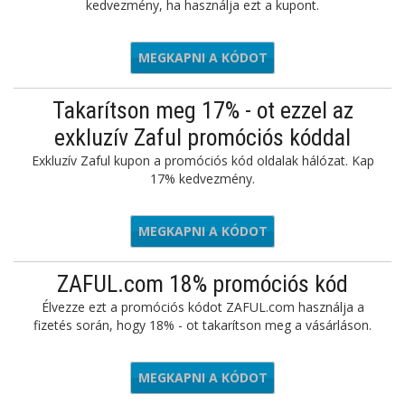
kedvezmény, ha használja ezt a kupont.
MEGKAPNI A KÓDOT
AFULAPP
Takarítson meg 17% - ot ezzel az
exkluzív Zaful promóciós kóddal
Exkluzív Zaful kupon a promóciós kód oldalak hálózat. Kap
17% kedvezmény.
MEGKAPNI A KÓDOT
ZZFF
ZAFUL.com 18% promóciós kód
Élvezze ezt a promóciós kódot ZAFUL.com használja a
fizetés során, hogy 18% - ot takarítson meg a vásárláson.
MEGKAPNI A KÓDOT
SUN18