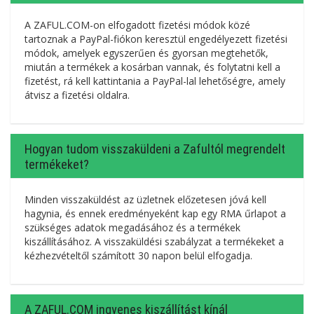
A ZAFUL.COM-on elfogadott fizetési módok közé
tartoznak a PayPal-fiókon keresztül engedélyezett fizetési
módok, amelyek egyszerűen és gyorsan megtehetők,
miután a termékek a kosárban vannak, és folytatni kell a
fizetést, rá kell kattintania a PayPal-lal lehetőségre, amely
átvisz a fizetési oldalra.
Hogyan tudom visszaküldeni a Zafultól megrendelt
termékeket?
Minden visszaküldést az üzletnek előzetesen jóvá kell
hagynia, és ennek eredményeként kap egy RMA űrlapot a
szükséges adatok megadásához és a termékek
kiszállításához. A visszaküldési szabályzat a termékeket a
kézhezvételtől számított 30 napon belül elfogadja.
A ZAFUL.COM ingyenes kiszállítást kínál