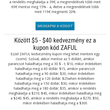
a rendelés meghaladja a 39€; a megrendelések több mint
69€ mentse meg 15% - a, illetve a megrendelések több
mint 119€ megmenti 20%
MEGKAPNI A KÓDOT
WS15
Között $5 - $40 kedvezmény ez a
kupon kód ZAFUL
Ezzel ZAFUL kedvezmény kupon meg lehet menteni egy
csomó. Szóval, akkor mentse az 5 dollárt, amikor
parancsot haladhatja meg a 30 $ - t; $10, mikor érdekében
haladhatja meg a 60 dollár; $15, amikor parancsot
haladhatja meg a 90 dollár; $20, mikor érdekében
haladhatja meg a 120 dollár; $25when érdekében
haladhatja meg a 150 dollár; $30, mikor érdekében
haladhatja meg a 180 dollár; $35, amikor a rendelés
meghaladja a $210; $40, mikor érdekében haladhatja meg
a $240; $45, amikor a rendelés meghaladja a $270; $50,
mikor érdekében haladhatja meg a $300