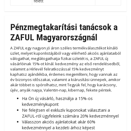
felett
Pénzmegtakarítási tanácsok a
ZAFUL Magyarországnál
A ZAFUL egy nagyon jó áron széles termékválasztékot kínáló
üzlet, melyet kuponlistájából vagy elérhető akciós ajánlataiból
válogathat, meglátogathatja fizikai üzletét is, a ZAFUL új
vásárlóinak 15%-ot kínál. kedvezmény az első rendelésedből,
valamint a Hírlevél feliratkozással 15% kedvezményt
kaphatsz ajándékba, érdemes megemlíteni, hogy vannak az
év bizonyos időszakai, valamint a kiárusítási ünnepek, amikor
akár többet is spórolhatsz, mint Tegyük fel, hogy karácsony,
újév, anyák napja, Valentin-nap, kibernap, fekete péntek.
Ha Ön új vásárló, használja a 15%-os
kedvezménykupont
Ne felejtsen el exkluzív kuponokat választani a
ZAFUL-ról ügyfeleink számára 20% kedvezménnyel
Válasszon akciós ajánlatokat akár 60%
kedvezménnyel a kezdeti árhoz képest