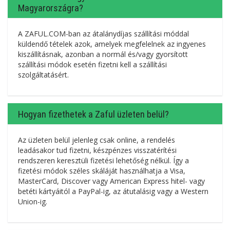
Magyarországra?
A ZAFUL.COM-ban az átalánydíjas szállítási móddal
küldendő tételek azok, amelyek megfelelnek az ingyenes
kiszállításnak, azonban a normál és/vagy gyorsított
szállítási módok esetén fizetni kell a szállítási
szolgáltatásért.
Hogyan fizethetek a Zaful üzleten belül?
Az üzleten belül jelenleg csak online, a rendelés
leadásakor tud fizetni, készpénzes visszatérítési
rendszeren keresztüli fizetési lehetőség nélkül. Így a
fizetési módok széles skáláját használhatja a Visa,
MasterCard, Discover vagy American Express hitel- vagy
betéti kártyáitól a PayPal-ig, az átutalásig vagy a Western
Union-ig.