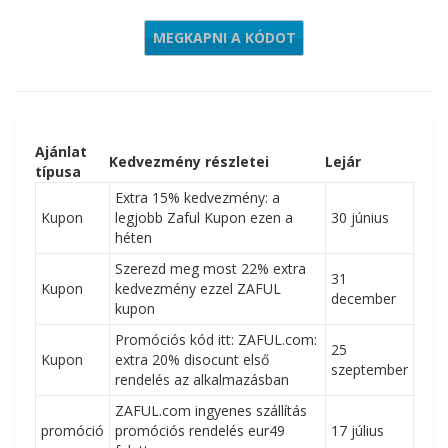
MEGKAPNI A KÓDOT
FUN18
Ajánlat
Kedvezmény részletei
Lejár
típusa
Extra 15% kedvezmény: a
Kupon
legjobb Zaful Kupon ezen a
30 június
héten
Szerezd meg most 22% extra
31
Kupon
kedvezmény ezzel ZAFUL
december
kupon
Promóciós kód itt: ZAFUL.com:
25
Kupon
extra 20% disocunt első
szeptember
rendelés az alkalmazásban
ZAFUL.com ingyenes szállítás
promóció
promóciós rendelés eur49
17 július