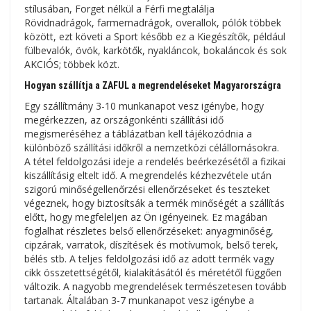
stílusában, Forget nélkül a Férfi megtalálja
Rövidnadrágok, farmernadrágok, overallok, pólók többek
között, ezt követi a Sport később ez a Kiegészítők, például
fülbevalók, övök, karkötők, nyakláncok, bokaláncok és sok
AKCIÓS; többek közt.
Hogyan szállítja a ZAFUL a megrendeléseket Magyarországra
Egy szállítmány 3-10 munkanapot vesz igénybe, hogy
megérkezzen, az országonkénti szállítási idő
megismeréséhez a táblázatban kell tájékozódnia a
különböző szállítási időkről a nemzetközi célállomásokra.
A tétel feldolgozási ideje a rendelés beérkezésétől a fizikai
kiszállításig eltelt idő. A megrendelés kézhezvétele után
szigorú minőségellenőrzési ellenőrzéseket és teszteket
végeznek, hogy biztosítsák a termék minőségét a szállítás
előtt, hogy megfeleljen az Ön igényeinek. Ez magában
foglalhat részletes belső ellenőrzéseket: anyagminőség,
cipzárak, varratok, díszítések és motívumok, belső terek,
bélés stb. A teljes feldolgozási idő az adott termék vagy
cikk összetettségétől, kialakításától és méretétől függően
változik. A nagyobb megrendelések természetesen tovább
tartanak. Általában 3-7 munkanapot vesz igénybe a