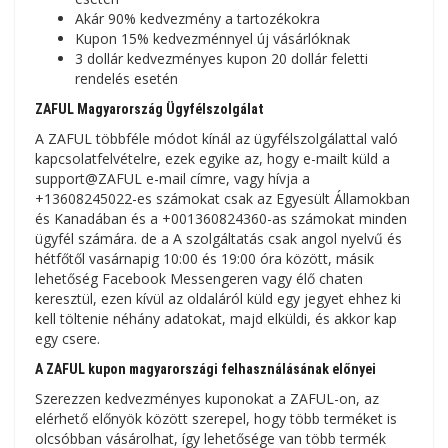
Akár 90% kedvezmény a tartozékokra
Kupon 15% kedvezménnyel új vásárlóknak
3 dollár kedvezményes kupon 20 dollár feletti
rendelés esetén
ZAFUL Magyarország Ügyfélszolgálat
A ZAFUL többféle módot kínál az ügyfélszolgálattal való
kapcsolatfelvételre, ezek egyike az, hogy e-mailt küld a
support@ZAFUL e-mail címre, vagy hívja a
+13608245022-es számokat csak az Egyesült Államokban
és Kanadában és a +001360824360-as számokat minden
ügyfél számára. de a A szolgáltatás csak angol nyelvű és
hétfőtől vasárnapig 10:00 és 19:00 óra között, másik
lehetőség Facebook Messengeren vagy élő chaten
keresztül, ezen kívül az oldaláról küld egy jegyet ehhez ki
kell töltenie néhány adatokat, majd elküldi, és akkor kap
egy csere.
A ZAFUL kupon magyarországi felhasználásának előnyei
Szerezzen kedvezményes kuponokat a ZAFUL-on, az
elérhető előnyök között szerepel, hogy több terméket is
olcsóbban vásárolhat, így lehetősége van több termék