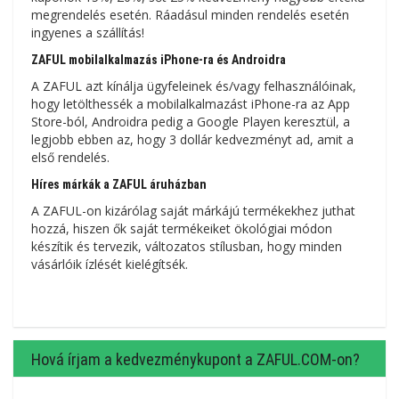
megrendelés esetén. Ráadásul minden rendelés esetén
ingyenes a szállítás!
ZAFUL mobilalkalmazás iPhone-ra és Androidra
A ZAFUL azt kínálja ügyfeleinek és/vagy felhasználóinak,
hogy letölthessék a mobilalkalmazást iPhone-ra az App
Store-ból, Androidra pedig a Google Playen keresztül, a
legjobb ebben az, hogy 3 dollár kedvezményt ad, amit a
első rendelés.
Híres márkák a ZAFUL áruházban
A ZAFUL-on kizárólag saját márkájú termékekhez juthat
hozzá, hiszen ők saját termékeiket ökológiai módon
készítik és tervezik, változatos stílusban, hogy minden
vásárlóik ízlését kielégítsék.
Hová írjam a kedvezménykupont a ZAFUL.COM-on?