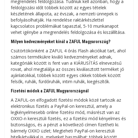
megrendelés feldolgozása. Tudniuk kell azonban, hogy a
feldolgozási időt többek között az egyes tételek
készletének állapota, az évszak, a nemzeti ünnepek is
befolyásolhatják. Ha rendelése raktárkészlettel
kapcsolatos problémákat tapasztal, 5-10 munkanapot
vehet igénybe a megrendelés feldolgozása és kiszállítása.
Milyen kedvezményeket kínál a ZAFUL Magyarország?
Csütörtökönként a ZAFUL 4 órás Flash akciókat tart, ahol
számos termékükre kiváló kedvezményeket adnak,
kategóriáik között is fent van a KIÁRUSÍTÁS elnevezésű
rovat, ahol megtalálja az összes kiválasztott terméket jó
ajánlatokkal, többek között egyes cikkek többek között
felsők, ruhák, fürdőruhák, intim ruhák, kiegészítők.
Fizetési módok a ZAFUL Magyarországnál
A ZAFUL-on elfogadott fizetési módok közé tartozik az
elektronikus fizetés a PayPal-on keresztül, amely a
legkényelmesebb online fizetési mód, másrészt van az
OXXO-n keresztüli fizetés, ez a fizetési mód kényelmes és
biztonságos, és a pénzt a következő címen fizetheti ki.
bármely OXXO üzlet; Megteheti PayPal-on keresztüli
hitelkártyákkal is, melyeket használhat: többek között