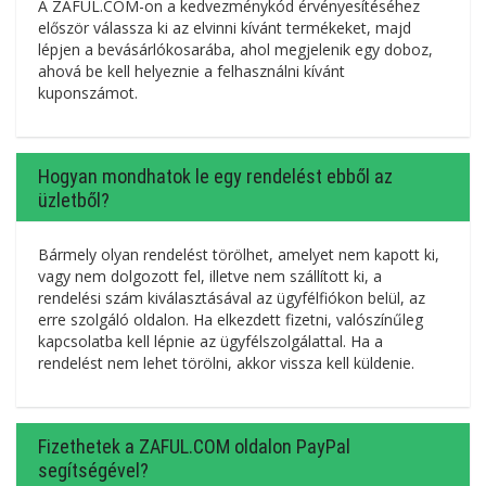
A ZAFUL.COM-on a kedvezménykód érvényesítéséhez
először válassza ki az elvinni kívánt termékeket, majd
lépjen a bevásárlókosarába, ahol megjelenik egy doboz,
ahová be kell helyeznie a felhasználni kívánt
kuponszámot.
Hogyan mondhatok le egy rendelést ebből az
üzletből?
Bármely olyan rendelést törölhet, amelyet nem kapott ki,
vagy nem dolgozott fel, illetve nem szállított ki, a
rendelési szám kiválasztásával az ügyfélfiókon belül, az
erre szolgáló oldalon. Ha elkezdett fizetni, valószínűleg
kapcsolatba kell lépnie az ügyfélszolgálattal. Ha a
rendelést nem lehet törölni, akkor vissza kell küldenie.
Fizethetek a ZAFUL.COM oldalon PayPal
segítségével?