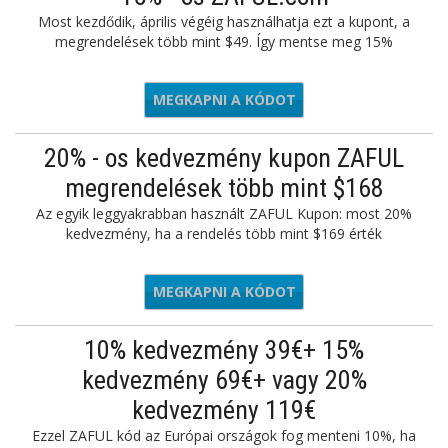
Most kezdődik, április végéig használhatja ezt a kupont, a
megrendelések több mint $49. Így mentse meg 15%
MEGKAPNI A KÓDOT
PROMO23
20% - os kedvezmény kupon ZAFUL
megrendelések több mint $168
Az egyik leggyakrabban használt ZAFUL Kupon: most 20%
kedvezmény, ha a rendelés több mint $169 érték
MEGKAPNI A KÓDOT
VIP22
10% kedvezmény 39€+ 15%
kedvezmény 69€+ vagy 20%
kedvezmény 119€
Ezzel ZAFUL kód az Európai országok fog menteni 10%, ha