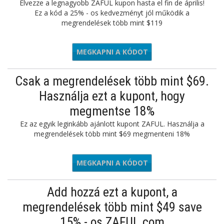
Élvezze a legnagyobb ZAFUL kupon hasta el fin de április!
Ez a kód a 25% - os kedvezményt jól működik a
megrendelések több mint $119
MEGKAPNI A KÓDOT
PROMO23
Csak a megrendelések több mint $69.
Használja ezt a kupont, hogy
megmentse 18%
Ez az egyik leginkább ajánlott kupont ZAFUL. Használja a
megrendelések több mint $69 megmenteni 18%
MEGKAPNI A KÓDOT
PROMO23
Add hozzá ezt a kupont, a
megrendelések több mint $49 save
15% - os ZAFUL.com