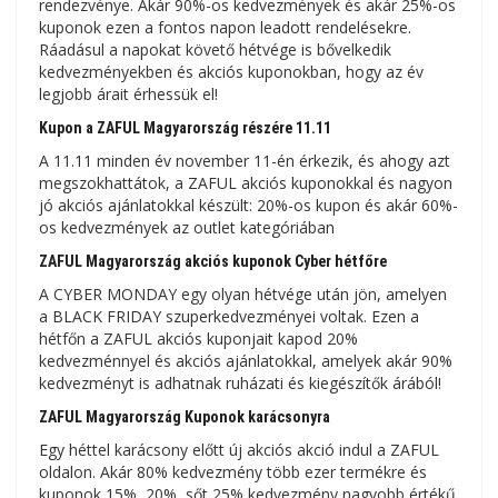
rendezvénye. Akár 90%-os kedvezmények és akár 25%-os
kuponok ezen a fontos napon leadott rendelésekre.
Ráadásul a napokat követő hétvége is bővelkedik
kedvezményekben és akciós kuponokban, hogy az év
legjobb árait érhessük el!
Kupon a ZAFUL Magyarország részére 11.11
A 11.11 minden év november 11-én érkezik, és ahogy azt
megszokhattátok, a ZAFUL akciós kuponokkal és nagyon
jó akciós ajánlatokkal készült: 20%-os kupon és akár 60%-
os kedvezmények az outlet kategóriában
ZAFUL Magyarország akciós kuponok Cyber ​​​​hétfőre
A CYBER MONDAY egy olyan hétvége után jön, amelyen
a BLACK FRIDAY szuperkedvezményei voltak. Ezen a
hétfőn a ZAFUL akciós kuponjait kapod 20%
kedvezménnyel és akciós ajánlatokkal, amelyek akár 90%
kedvezményt is adhatnak ruházati és kiegészítők árából!
ZAFUL Magyarország Kuponok karácsonyra
Egy héttel karácsony előtt új akciós akció indul a ZAFUL
oldalon. Akár 80% kedvezmény több ezer termékre és
kuponok 15%, 20%, sőt 25% kedvezmény nagyobb értékű