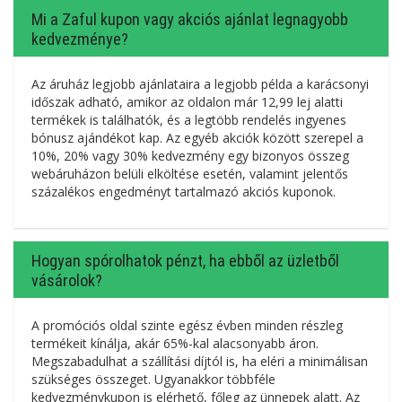
Mi a Zaful kupon vagy akciós ajánlat legnagyobb
kedvezménye?
Az áruház legjobb ajánlataira a legjobb példa a karácsonyi
időszak adható, amikor az oldalon már 12,99 lej alatti
termékek is találhatók, és a legtöbb rendelés ingyenes
bónusz ajándékot kap. Az egyéb akciók között szerepel a
10%, 20% vagy 30% kedvezmény egy bizonyos összeg
webáruházon belüli elköltése esetén, valamint jelentős
százalékos engedményt tartalmazó akciós kuponok.
Hogyan spórolhatok pénzt, ha ebből az üzletből
vásárolok?
A promóciós oldal szinte egész évben minden részleg
termékeit kínálja, akár 65%-kal alacsonyabb áron.
Megszabadulhat a szállítási díjtól is, ha eléri a minimálisan
szükséges összeget. Ugyanakkor többféle
kedvezménykupon is elérhető, főleg az ünnepek alatt. Az