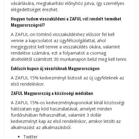
vásárlására, megtakarítási előnyhöz jutva, így személyes
elégedettséget érezhet.
Hogyan tudom visszaküldeni a ZAFUL-ról rendelt terméket
Magyarországról?
A ZAFUL-on történő visszaküldéshez először fel kell
vennie a kapcsolatot az ügyfélszolgálattal, ahol
megjegyzést kell tennie a visszaküldés okára, valamint
rendelése számára, ezt a folyamatot a csomag
átvételétől számított 30 munkanapon belül meg kell tenni.
Exkluzív kupon új vásárlóknak Magyarországon
A ZAFUL 15% kedvezményt biztosít az új ügyfeleknek az
első rendeléskor.
ZAFUL Magyarország a közösségi médiában
A ZAFUL 15%-os kedvezménykuponokat kínál közösségi
hálózatain egy kód használatával, amelyet minden
fürdőruhában felhasználhat, valamint 3 dollár
kedvezményt kap az első rendeléskor, amikor letölti az
alkalmazást az alkalmazásból.
Twitter