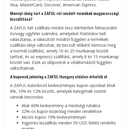
Visa, MasterCard, Discover, American Express.
Mennyi ideig tart a ZAFUL-ról rendelt termékek magyarországi
kiszállítása?
A ZAFUL két szállítási módot tesz elérhetővé felhasználói
és/vagy ügyfelei számára, amelyeket fizetéskor kell
választania, a választott módtól függően a termékek
szállítási ideje változhat, de becsült időként Keresse meg
a normál szállítást, amely 10 és 25 munkanap között
tarthat, és az expressz szállítást, amely 8 és 15 munkanap
között van. Ezek az időpontok a célállomástól függően
változhatnak.
A kuponok jelenleg a ZAFUL Hungary oldalon érhetők el
A ZAFUL különböző kedvezményes kupon opciókat kínál
8%, 10% és 12% között, amelyek kategóriák szerint
vannak besorolva.
Akár 60% kedvezmény a minőségi ruhákra
22%-os kupon kizárólag minden rendelésre
Akciós kupon 19% kedvezménnyel
Ingyenes kiszállítás minden 59 USD feletti rendelés
esetén