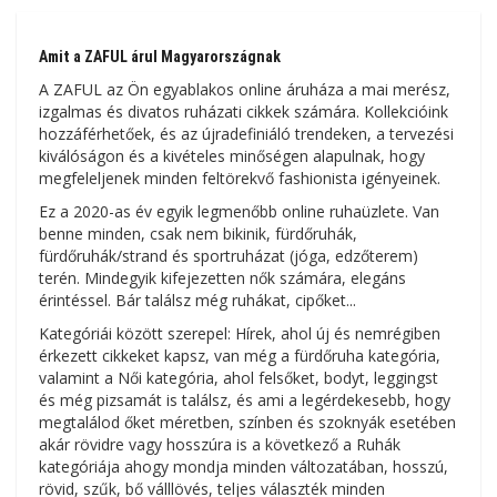
Amit a ZAFUL árul Magyarországnak
A ZAFUL az Ön egyablakos online áruháza a mai merész,
izgalmas és divatos ruházati cikkek számára. Kollekcióink
hozzáférhetőek, és az újradefiniáló trendeken, a tervezési
kiválóságon és a kivételes minőségen alapulnak, hogy
megfeleljenek minden feltörekvő fashionista igényeinek.
Ez a 2020-as év egyik legmenőbb online ruhaüzlete. Van
benne minden, csak nem bikinik, fürdőruhák,
fürdőruhák/strand és sportruházat (jóga, edzőterem)
terén. Mindegyik kifejezetten nők számára, elegáns
érintéssel. Bár találsz még ruhákat, cipőket...
Kategóriái között szerepel: Hírek, ahol új és nemrégiben
érkezett cikkeket kapsz, van még a fürdőruha kategória,
valamint a Női kategória, ahol felsőket, bodyt, leggingst
és még pizsamát is találsz, és ami a legérdekesebb, hogy
megtalálod őket méretben, színben és szoknyák esetében
akár rövidre vagy hosszúra is a következő a Ruhák
kategóriája ahogy mondja minden változatában, hosszú,
rövid, szűk, bő válllövés, teljes választék minden