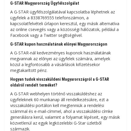
G-STAR Magyarország Ügyfélszolgálat
A G-STAR ügyfélszolgálatával kapcsolatba léphetnek az
ügyfelek a 8338769555 telefonszámon, a
kapcsolatfelvételi űrlapon keresztül, egy másik alternatíva
az online csevegés vagy a közösségi hálózatok, például a
Facebook vagy a Twitter segítségével.
G-STAR kupon használatának előnyei Magyarországon
A G-STAR-nál kedvezményes kuponok használatának
megvannak az előnyei az ügyfelek számára, amelyek
közül a legfontosabb a vásárlások kifizetésekor
megtakarított pénz.
Hogyan tudok visszaküldeni Magyarországról a G-STAR
oldalról rendelt terméket?
A G-STAR webhelyen történő visszaküldéshez az
ügyfeleknek 60 munkanap áll rendelkezésükre, ezt a
visszaküldési portálon kell megtenniük a rendelési
számmal és e-mail-címmel, ahol a visszaküldési címke
generálásra kerül, valamint a folyamat lépéseit, egy másik
közvetlenül az egyik legközelebbi G-Star üzletből
származik.