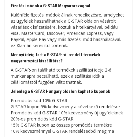
Fizetési módok a G-STAR Magyarországnál
Különféle fizetési módok állnak rendelkezésre, amelyeket
az ügyfelek használhatnak a G-STAR oldalon vásárolt
vásárlások kifizetésére, köztük a hitelkártyával, például
Visa, MasterCard, Discover, American Express, vagy
PayPal, Apple Pay vagy más fizetési mód használatával.
ez Klarnán keresztül történik.
Mennyi ideig tart a G-STAR-ról rendelt termékek
magyarországi kiszállítása?
A G-STAR-on található termékek szállítási ideje 2-6
munkanapra becsülhető, ezek a szállítási idők a
célállomástól függően változhatnak.
Jelenleg a G-STAR Hungary oldalon kapható kuponok
Promóciós kód 10% G-STAR
G-STAR kupon 5% kedvezmény a következő rendelésre
Promóciós kód G-STAR 10% kedvezmény új ügyfeleknek
20%-os promóciós kód G-STAR
15% G-STAR kupon az összes promóciós termékre
10% kedvezménnyel G-STAR rendelésedből még ma