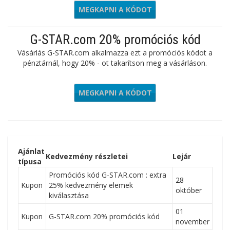
MEGKAPNI A KÓDOT
SHIRT25
G-STAR.com 20% promóciós kód
Vásárlás G-STAR.com alkalmazza ezt a promóciós kódot a
pénztárnál, hogy 20% - ot takarítson meg a vásárláson.
MEGKAPNI A KÓDOT
APP20
Ajánlat
Kedvezmény részletei
Lejár
típusa
Promóciós kód G-STAR.com : extra
28
Kupon
25% kedvezmény elemek
október
kiválasztása
01
Kupon
G-STAR.com 20% promóciós kód
november