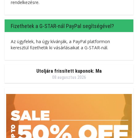
rendelkezésre.
Fizethetek a G-STAR-nál PayPal segítségével?
Az ügyfelek, ha úgy kívánják, a PayPal platformon
keresztül fizethetik ki vásárlásaikat a G-STAR-nál.
Utoljára frissített kuponok: Ma
08 augusztus 2026