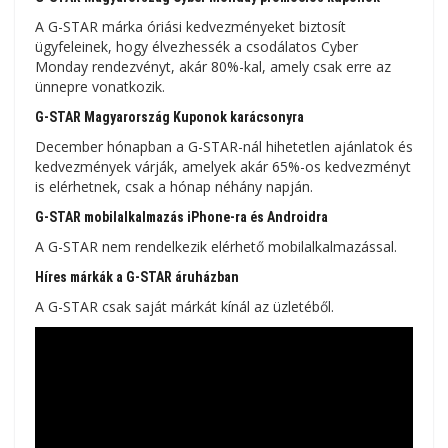
A G-STAR márka óriási kedvezményeket biztosít
ügyfeleinek, hogy élvezhessék a csodálatos Cyber ​​​​
Monday rendezvényt, akár 80%-kal, amely csak erre az
ünnepre vonatkozik.
G-STAR Magyarország Kuponok karácsonyra
December hónapban a G-STAR-nál hihetetlen ajánlatok és
kedvezmények várják, amelyek akár 65%-os kedvezményt
is elérhetnek, csak a hónap néhány napján.
G-STAR mobilalkalmazás iPhone-ra és Androidra
A G-STAR nem rendelkezik elérhető mobilalkalmazással.
Híres márkák a G-STAR áruházban
A G-STAR csak saját márkát kínál az üzletéből.