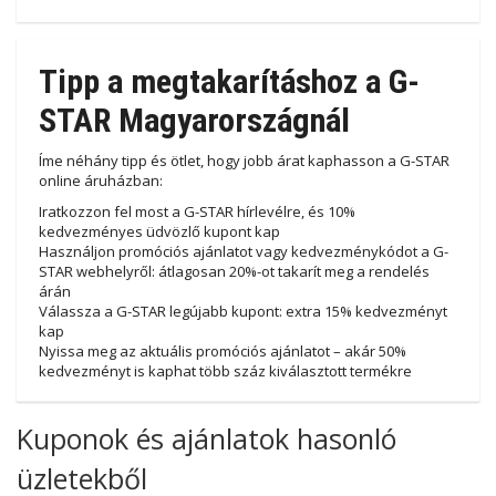
Tipp a megtakarításhoz a G-
STAR Magyarországnál
Íme néhány tipp és ötlet, hogy jobb árat kaphasson a G-STAR
online áruházban:
Iratkozzon fel most a G-STAR hírlevélre, és 10%
kedvezményes üdvözlő kupont kap
Használjon promóciós ajánlatot vagy kedvezménykódot a G-
STAR webhelyről: átlagosan 20%-ot takarít meg a rendelés
árán
Válassza a G-STAR legújabb kupont: extra 15% kedvezményt
kap
Nyissa meg az aktuális promóciós ajánlatot – akár 50%
kedvezményt is kaphat több száz kiválasztott termékre
Kuponok és ajánlatok hasonló
üzletekből