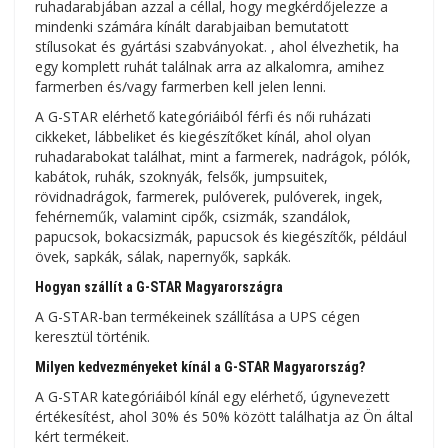
ruhadarabjában azzal a céllal, hogy megkérdőjelezze a
mindenki számára kínált darabjaiban bemutatott
stílusokat és gyártási szabványokat. , ahol élvezhetik, ha
egy komplett ruhát találnak arra az alkalomra, amihez
farmerben és/vagy farmerben kell jelen lenni.
A G-STAR elérhető kategóriáiból férfi és női ruházati
cikkeket, lábbeliket és kiegészítőket kínál, ahol olyan
ruhadarabokat találhat, mint a farmerek, nadrágok, pólók,
kabátok, ruhák, szoknyák, felsők, jumpsuitek,
rövidnadrágok, farmerek, pulóverek, pulóverek, ingek,
fehérneműk, valamint cipők, csizmák, szandálok,
papucsok, bokacsizmák, papucsok és kiegészítők, például
övek, sapkák, sálak, napernyők, sapkák.
Hogyan szállít a G-STAR Magyarországra
A G-STAR-ban termékeinek szállítása a UPS cégen
keresztül történik.
Milyen kedvezményeket kínál a G-STAR Magyarország?
A G-STAR kategóriáiból kínál egy elérhető, úgynevezett
értékesítést, ahol 30% és 50% között találhatja az Ön által
kért termékeit.