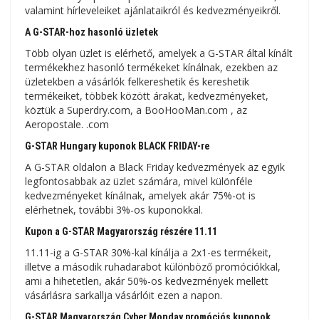
valamint hírleveleiket ajánlataikról és kedvezményeikről.
A G-STAR-hoz hasonló üzletek
Több olyan üzlet is elérhető, amelyek a G-STAR által kínált
termékekhez hasonló termékeket kínálnak, ezekben az
üzletekben a vásárlók felkereshetik és kereshetik
termékeiket, többek között árakat, kedvezményeket,
köztük a Superdry.com, a BooHooMan.com , az
Aeropostale. .com
G-STAR Hungary kuponok BLACK FRIDAY-re
A G-STAR oldalon a Black Friday kedvezmények az egyik
legfontosabbak az üzlet számára, mivel különféle
kedvezményeket kínálnak, amelyek akár 75%-ot is
elérhetnek, további 3%-os kuponokkal.
Kupon a G-STAR Magyarország részére 11.11
11.11-ig a G-STAR 30%-kal kínálja a 2x1-es termékeit,
illetve a második ruhadarabot különböző promóciókkal,
ami a hihetetlen, akár 50%-os kedvezmények mellett
vásárlásra sarkallja vásárlóit ezen a napon.
G-STAR Magyarország Cyber ​​​​Monday promóciós kuponok