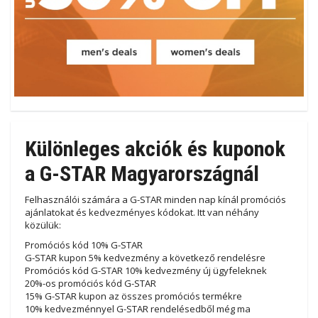
Különleges akciók és kuponok
a G-STAR Magyarországnál
Felhasználói számára a G-STAR minden nap kínál promóciós
ajánlatokat és kedvezményes kódokat. Itt van néhány
közülük:
Promóciós kód 10% G-STAR
G-STAR kupon 5% kedvezmény a következő rendelésre
Promóciós kód G-STAR 10% kedvezmény új ügyfeleknek
20%-os promóciós kód G-STAR
15% G-STAR kupon az összes promóciós termékre
10% kedvezménnyel G-STAR rendelésedből még ma