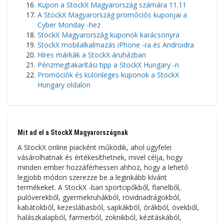
Kupon a StockX Magyarország számára 11.11
A StockX Magyarország promóciós kuponjai a
Cyber ​​Monday -hez
StockX Magyarország kuponok karácsonyra
StockX mobilalkalmazás iPhone -ra és Androidra
Híres márkák a StockX áruházban
Pénzmegtakarítási tipp a StockX Hungary -n
Promóciók és különleges kuponok a StockX
Hungary oldalon
Mit ad el a StockX Magyarországnak
A StockX online piacként működik, ahol ügyfelei
vásárolhatnak és értékesíthetnek, mivel célja, hogy
minden ember hozzáférhessen ahhoz, hogy a lehető
legjobb módon szerezze be a leginkább kívánt
termékeket. A StockX -ban sportcipőkből, flanelből,
pulóverekből, gyermekruhákból, rövidnadrágokból,
kabátokból, kezeslábasból, sapkákból, órákból, övekből,
halászkalapból, farmerból, zoknikból, kézitáskából,