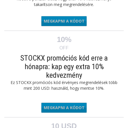
takarítson meg megrendelésére.
MEGKAPNI A KÓDOT
STXCL10
10%
OFF
STOCKX promóciós kód erre a
hónapra: kap egy extra 10%
kedvezmény
Ez STOCKX promóciós kód érvényes megrendelések több
mint 200 USD: használd, hogy mentse 10%.
MEGKAPNI A KÓDOT
STXCL10
10 USD