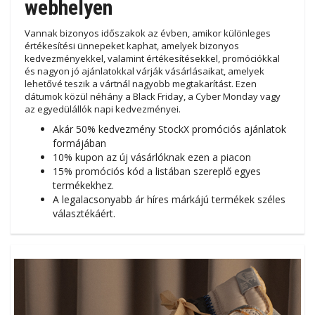
webhelyen
Vannak bizonyos időszakok az évben, amikor különleges
értékesítési ünnepeket kaphat, amelyek bizonyos
kedvezményekkel, valamint értékesítésekkel, promóciókkal
és nagyon jó ajánlatokkal várják vásárlásaikat, amelyek
lehetővé teszik a vártnál nagyobb megtakarítást. Ezen
dátumok közül néhány a Black Friday, a Cyber ​​Monday vagy
az egyedülállók napi kedvezményei.
Akár 50% kedvezmény StockX promóciós ajánlatok
formájában
10% kupon az új vásárlóknak ezen a piacon
15% promóciós kód a listában szereplő egyes
termékekhez.
A legalacsonyabb ár híres márkájú termékek széles
választékáért.