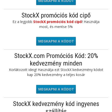
MEGKAPNI A KÓDOT
THERS19
StockX promóciós kód cipő
Ez a legjobb
StockX promóciós kód cipő
! Használja
most, és mentse 5%
MEGKAPNI A KÓDOT
5BAG
StockX.com Promóciós Kód: 20%
kedvezmény minden
Korlátozott ideig! Használja ezt StockX kedvezmény kódot
kap 20% kedvezmény a teljes kosár
MEGKAPNI A KÓDOT
0FORYOU
StockX kedvezmény kód ingyenes
szállítás