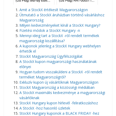
Amit a StockX értékesít Magyarországon
Útmutató a StockX áruházban történő vásárláshoz
Magyarország
Milyen kedvezményeket kínál a StockX Hungary?
Fizetési módok a StockX Hungary -n
Mennyi ideig tart a StockX -ról rendelt termékek
magyarországi kiszállítása?
A kuponok jelenleg a StockX Hungary webhelyen
érhetők el
StockX Magyarország Ügyfélszolgálat
A StockX kupon magyarországi használatának
előnyei
Hogyan tudom visszaküldeni a StockX -ról rendelt
terméket Magyarországról?
Exkluzív kupon új vásárlóknak Magyarországon
StockX Magyarország a közösségi médiában
A StockX maximális kedvezménye a magyarországi
vásárlóknak
StockX Hungary kupon hírlevél -feliratkozáshoz
A StockX -hoz hasonló üzletek
StockX Hungary kuponok a BLACK FRIDAY -hez