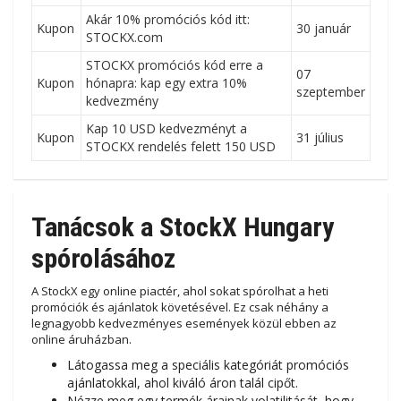
Akár 10% promóciós kód itt:
Kupon
30 január
STOCKX.com
STOCKX promóciós kód erre a
07
Kupon
hónapra: kap egy extra 10%
szeptember
kedvezmény
Kap 10 USD kedvezményt a
Kupon
31 július
STOCKX rendelés felett 150 USD
Tanácsok a StockX Hungary
spórolásához
A StockX egy online piactér, ahol sokat spórolhat a heti
promóciók és ajánlatok követésével. Ez csak néhány a
legnagyobb kedvezményes események közül ebben az
online áruházban.
Látogassa meg a speciális kategóriát promóciós
ajánlatokkal, ahol kiváló áron talál cipőt.
Nézze meg egy termék árainak volatilitását, hogy