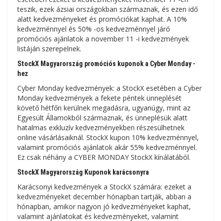
teszik, ezek ázsiai országokban származnak, és ezen idő
alatt kedvezményeket és promóciókat kaphat. A 10%
kedvezménnyel és 50% -os kedvezménnyel járó
promóciós ajánlatok a november 11 -i kedvezmények
listáján szerepelnek.
StockX Magyarország promóciós kuponok a Cyber ​​Monday -
hez
Cyber ​​Monday kedvezmények: a StockX esetében a Cyber ​​
Monday kedvezmények a fekete péntek ünneplését
követő hétfőn kerülnek megadásra, ugyanúgy, mint az
Egyesült Államokból származnak, és ünneplésük alatt
hatalmas exkluzív kedvezményekben részesülhetnek
online vásárlásaiknál. StockX kupon 10% kedvezménnyel,
valamint promóciós ajánlatok akár 55% kedvezménnyel.
Ez csak néhány a CYBER MONDAY StockX kínálatából.
StockX Magyarország Kuponok karácsonyra
Karácsonyi kedvezmények a StockX számára: ezeket a
kedvezményeket december hónapban tartják, abban a
hónapban, amikor nagyon jó kedvezményeket kaphat,
valamint ajánlatokat és kedvezményeket, valamint