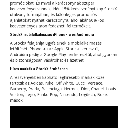
promóciókat. És mivel a karácsonynak szuper
kedvezményei vannak, idén 15% kedvezményt kap StockX
utalvány formájában, és különleges promóciós
ajánlatokat nyithat karácsonyra, ahol akár 60% -os
kedvezményes áron fedezheti fel termékeit.
StockX mobilalkalmazás iPhone -ra és Androidra
A StockX felajánlja ügyfeleinek a mobilalkalmazás
letöltését iPhone -ra az Apple Store -n keresztül,
Androidra pedig a Google Play -en keresztül, ahol gyorsan
és biztonságosan vásárolhat és fizethet.
Híres márkák a StockX áruházban
A részvényekben kapható leghíresebb márkák közé
tartozik az Adidas, Nike, Off White, Gucci, Versace,
Burberry, Prada, Balenciaga, Hermes, Dior, Chanel, Louis
Vuitton, Lego, Funko Pop, Nintendo, Logitech, Bose.
mások.