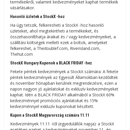
termékeikről, valamint kedvezményeket kaphat termékeik
vásárlásakor.
Hasonló üzletek a StockX -hoz
Ha úgy tetszik, felkeresheti a StockX -hoz hasonló
üzleteket, ahol megtekintheti a termékeiket, és
összehasonlíthatja áraikat és / vagy kedvezményeiket, a
szállítási költségek mellett ezek a boltok, amelyeket
felkereshet, a Thedoublef.com, Riverisland.com,
Thehut.com
StockX Hungary Kuponok a BLACK FRIDAY -hez
Fekete péntek kedvezmények a StockX számára: A fekete
péntek kedvezmények az Egyesült Államokban kezdődtek
és november hónapban kerülnek megrendezésre, ezen a
napon nagyon jó ajánlatokat és exkluzív kedvezményeket
kaphat. Idén a BLACK FRIDAY alkalmából a StockX 60%
kedvezménnyel promóciós ajánlatokat és 15%
kedvezménnyel exkluzív kuponokat készített.
Kupon a StockX Magyarország számára 11.11
Kedvezmények 11.11 -től (egyedülállók napja): a StockX
esetében ezeket a kedvezményeket november 11 -én