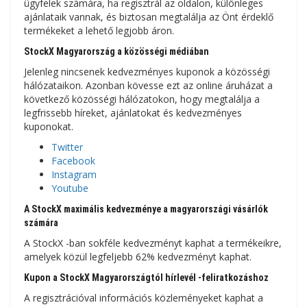
ügyfelek számára, ha regisztrál az oldalon, különleges
ajánlataik vannak, és biztosan megtalálja az Önt érdeklő
termékeket a lehető legjobb áron.
StockX Magyarország a közösségi médiában
Jelenleg nincsenek kedvezményes kuponok a közösségi
hálózataikon. Azonban kövesse ezt az online áruházat a
következő közösségi hálózatokon, hogy megtalálja a
legfrissebb híreket, ajánlatokat és kedvezményes
kuponokat.
Twitter
Facebook
Instagram
Youtube
A StockX maximális kedvezménye a magyarországi vásárlók
számára
A StockX -ban sokféle kedvezményt kaphat a termékeikre,
amelyek közül legfeljebb 62% kedvezményt kaphat.
Kupon a StockX Magyarországtól hírlevél -feliratkozáshoz
A regisztrációval információs közleményeket kaphat a