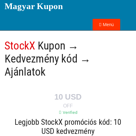
Magyar Kupon
Menü
StockX
Kupon →
Kedvezmény kód →
Ajánlatok
10 USD
OFF
Verified
Legjobb StockX promóciós kód: 10
USD kedvezmény