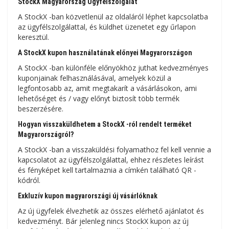
StockX Magyarország Ügyfélszolgálat
A StockX -ban közvetlenül az oldaláról léphet kapcsolatba
az ügyfélszolgálattal, és küldhet üzenetet egy űrlapon
keresztül.
A StockX kupon használatának előnyei Magyarországon
A StockX -ban különféle előnyökhöz juthat kedvezményes
kuponjainak felhasználásával, amelyek közül a
legfontosabb az, amit megtakarít a vásárlásokon, ami
lehetőséget és / vagy előnyt biztosít több termék
beszerzésére.
Hogyan visszaküldhetem a StockX -ról rendelt terméket
Magyarországról?
A StockX -ban a visszaküldési folyamathoz fel kell vennie a
kapcsolatot az ügyfélszolgálattal, ehhez részletes leírást
és fényképet kell tartalmaznia a címkén található QR -
kódról.
Exkluzív kupon magyarországi új vásárlóknak
Az új ügyfelek élvezhetik az összes elérhető ajánlatot és
kedvezményt. Bár jelenleg nincs StockX kupon az új