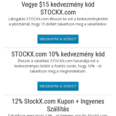
Vegye $15 kedvezmény kód
STOCKX.com
Látogatás STOCKX.com illessze be ezt a kedvezménykódot
a pénztárnál, hogy 15 dollárt takarítson meg a vásárláskor.
MEGKAPNI A KÓDOT
DAY2021
STOCKX.com 10% kedvezmény kód
Élvezze a vásárlást STOCKX.com használja ezt a
kedvezményes kódot a fizetés során, hogy 10% - ot
takarítson meg a megrendelésén.
MEGKAPNI A KÓDOT
THERS19
12% StockX.com Kupon + Ingyenes
Szállítás
Takarítson meg most 12% - ot kedvenc piacán: StockX.com.