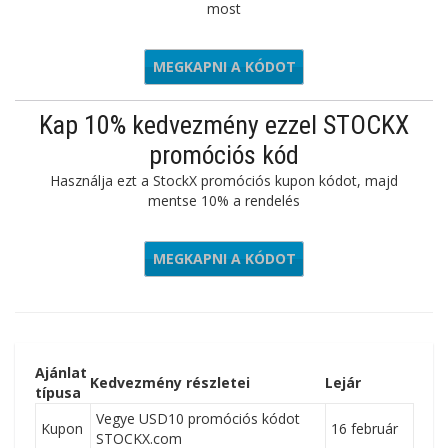
most
MEGKAPNI A KÓDOT
TAKE20
Kap 10% kedvezmény ezzel STOCKX
promóciós kód
Használja ezt a StockX promóciós kupon kódot, majd
mentse 10% a rendelés
MEGKAPNI A KÓDOT
VDAY110
Ajánlat
Kedvezmény részletei
Lejár
típusa
Vegye USD10 promóciós kódot
Kupon
16 február
STOCKX.com