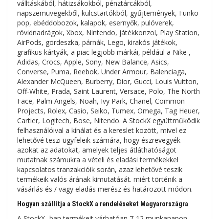
válltáskából, hátizsákokból, pénztárcákból,
napszemüvegekből, kulcstartókból, gyűjtemények, Funko
pop, ebéddobozok, kalapok, esernyők, pulóverek,
rövidnadrágok, Xbox, Nintendo, játékkonzol, Play Station,
AirPods, gördeszka, párnák, Lego, kirakós játékok,
grafikus kártyák, a piac legjobb márkái, például a Nike ,
Adidas, Crocs, Apple, Sony, New Balance, Asics,
Converse, Puma, Reebok, Under Armour, Balenciaga,
Alexander McQueen, Burberry, Dior, Gucci, Louis Vuitton,
Off-White, Prada, Saint Laurent, Versace, Polo, The North
Face, Palm Angels, Noah, Ivy Park, Chanel, Common
Projects, Rolex, Casio, Seiko, Tumex, Omega, Tag Heuer,
Cartier, Logitech, Bose, Nitendo. A StockX együttműködik
felhasználóival a kínálat és a kereslet között, mivel ez
lehetővé teszi ügyfeleik számára, hogy észrevegyék
azokat az adatokat, amelyek teljes átláthatóságot
mutatnak számukra a vételi és eladási termékekkel
kapcsolatos tranzakcióik során, azaz lehetővé teszik
termékeik valós árának kimutatását. miért történik a
vásárlás és / vagy eladás merész és határozott módon.
Hogyan szállítja a StockX a rendeléseket Magyarországra
A StockX -ban termékeit várhatóan 7-12 munkanapon