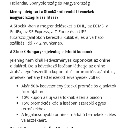
Hollandia, Spanyolország és Magyarország.
Mennyi ideig tart a StockX -ról rendelt termékek
magyarországi kiszállítása?
A StockX -ban a megrendeléseket a DHL, az ECMS, a
FedEx, az SF Express, a T Force és a UPS
futárszolgálatokon keresztül küldik el, és a várható
szállítási idő 7-12 munkanap.
A StockX Hungary -n jelenleg elérhető kuponok
Jelenleg nem kínál kedvezményes kuponokat az online
oldaláról. De a következő listában láthatja az online
áruház legnépszerűbb kuponjait és promóciós ajánlatait,
amelyek néhány héttel ezelőtt érvényesek voltak.
Akár 50% kedvezmény StockX promóciós ajánlatok
formájában
10% kupon az új vásárlóknak ezen a piacon
15% promóciós kód a listában szereplő egyes
termékekhez.
A legalacsonyabb ár híres márkájú termékek széles
választékáért.