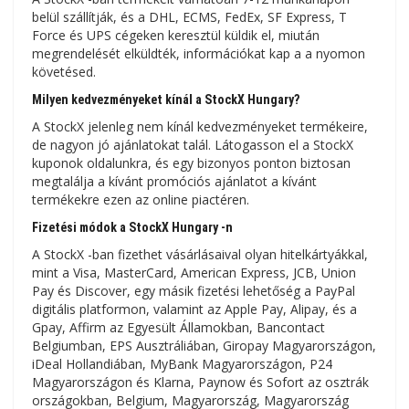
belül szállítják, és a DHL, ECMS, FedEx, SF Express, T
Force és UPS cégeken keresztül küldik el, miután
megrendelését elküldték, információkat kap a a nyomon
követésed.
Milyen kedvezményeket kínál a StockX Hungary?
A StockX jelenleg nem kínál kedvezményeket termékeire,
de nagyon jó ajánlatokat talál. Látogasson el a StockX
kuponok oldalunkra, és egy bizonyos ponton biztosan
megtalálja a kívánt promóciós ajánlatot a kívánt
termékekre ezen az online piactéren.
Fizetési módok a StockX Hungary -n
A StockX -ban fizethet vásárlásaival olyan hitelkártyákkal,
mint a Visa, MasterCard, American Express, JCB, Union
Pay és Discover, egy másik fizetési lehetőség a PayPal
digitális platformon, valamint az Apple Pay, Alipay, és a
Gpay, Affirm az Egyesült Államokban, Bancontact
Belgiumban, EPS Ausztráliában, Giropay Magyarországon,
iDeal Hollandiában, MyBank Magyarországon, P24
Magyarországon és Klarna, Paynow és Sofort az osztrák
országokban, Belgium, Magyarország, Magyarország