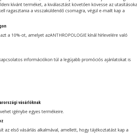
üldeni kívánt terméket, a kiválasztást követően kövesse az utasításoka
kell ragasztania a visszaküldendő csomagra, végül e-mailt kap a
ágon
k azt a 10%-ot, amelyet azANTHROPOLOGIE kínál hírlevelére való
kapcsolatos információkon túl a legújabb promóciós ajánlatokat is
arországi vásárlóknak
het igénybe egyes termékeire.
oz
az első vásárlás alkalmával, amellett, hogy tájékoztatást kap a