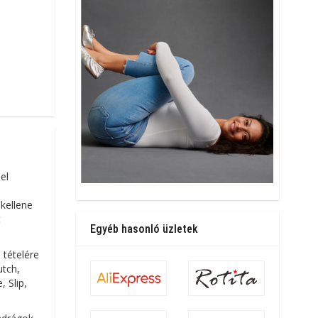
el
kellene
t
Egyéb hasonló üzletek
 tételére
utch,
 Slip,