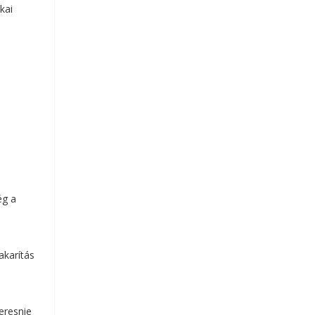
kai
ég a
akarítás
eresnie