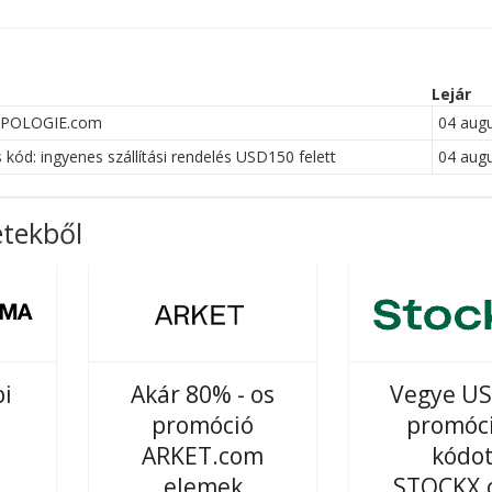
Lejár
ROPOLOGIE.com
04 aug
 ingyenes szállítási rendelés USD150 felett
04 aug
etekből
pi
Akár 80% - os
Vegye U
promóció
promóc
ARKET.com
kódo
elemek
STOCKX.