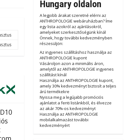
Hungary oldalon
A legjobb árakat szeretné elérni az
ANTHROPOLOGIE webáruházban? Íme
egy lista azokról az ajánlásokról,
amelyeket szerkesztőségünk kínál
usztus
Önnek, hogy további kedvezményben
részesüljön:
usztus
Az ingyenes szállításhoz használja az
ANTHROPOLOGIE kupont
Vásároljon azon a minimális áron,
amelytől az ANTHROPOLOGIE ingyenes
szállítást kínál
Használja az ANTHROPOLOGIE kupont,
amely 30% kedvezményt biztosít a teljes
árú termékekre
Nyissa meg a legújabb promóciós
ajánlatot a fenti listánkból, és élvezze
az akár 70%-os kedvezményt
SD10
Használja az ANTHROPOLOGIE
iós
mobilalkalmazást további
kedvezményért
t
com