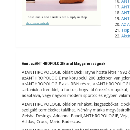
ANT
ANTH
ANT
ANTH
Az A
Tipp
Akci
Amit azANTHROPOLOGIE árul Magyarországnak
AzANTHROPOLOGIE oldalt Dick Hayne hozta létre 1992 őszé
azANTHROPOLOGIE ma körülbelül 200 üzletben van jelen v
azANTHROPOLOGIE az URBN része, azANTHROPOLOGIE fő cél
tartaniuk a trenddel, a fontos, hogy jól érezzék magukat,
adaptálva, vagy nagyon modern sportot és egyben valami
AzANTHROPOLOGIE oldalon ruhákat, kiegészítőket, cipőke
szolgáló termékeket találhat. Néhány márka megvásárolha
Geisha Desings, Adrianna Papell,ANTHROPOLOGIE, Veja, Pi
Adidas, Crocs, Mario Badescus.