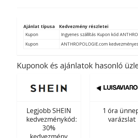
Ajánlat típusa
Kedvezmény részletei
Kupon
Ingyenes szállítás Kupon kód ANTH
Kupon
ANTHROPOLOGIE.com kedvezményes kód:
Kuponok és ajánlatok hasonló üzl
Legjobb SHEIN
1 óra ünne
kedvezménykód:
varázslat
30%
kedvezmény