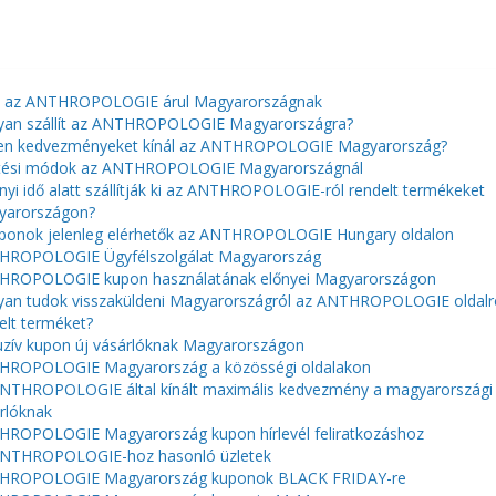
t az ANTHROPOLOGIE árul Magyarországnak
an szállít az ANTHROPOLOGIE Magyarországra?
en kedvezményeket kínál az ANTHROPOLOGIE Magyarország?
etési módok az ANTHROPOLOGIE Magyarországnál
yi idő alatt szállítják ki az ANTHROPOLOGIE-ról rendelt termékeket
yarországon?
ponok jelenleg elérhetők az ANTHROPOLOGIE Hungary oldalon
HROPOLOGIE Ügyfélszolgálat Magyarország
HROPOLOGIE kupon használatának előnyei Magyarországon
an tudok visszaküldeni Magyarországról az ANTHROPOLOGIE oldalr
elt terméket?
uzív kupon új vásárlóknak Magyarországon
HROPOLOGIE Magyarország a közösségi oldalakon
NTHROPOLOGIE által kínált maximális kedvezmény a magyarországi
rlóknak
ROPOLOGIE Magyarország kupon hírlevél feliratkozáshoz
ANTHROPOLOGIE-hoz hasonló üzletek
HROPOLOGIE Magyarország kuponok BLACK FRIDAY-re