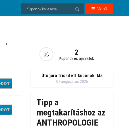
Menü
 →
2
Kuponok és ajánlatok
Utoljára frissített kuponok: Ma
07 augusztus 2026
ÓDOT
S2UN
Tipp a
ÓDOT
S150
megtakarításhoz az
ANTHROPOLOGIE