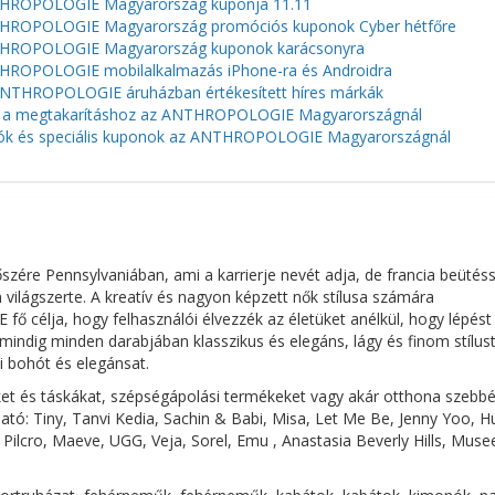
HROPOLOGIE Magyarország kuponja 11.11
ROPOLOGIE Magyarország promóciós kuponok Cyber ​​​​hétfőre
HROPOLOGIE Magyarország kuponok karácsonyra
ROPOLOGIE mobilalkalmazás iPhone-ra és Androidra
NTHROPOLOGIE áruházban értékesített híres márkák
 a megtakarításhoz az ANTHROPOLOGIE Magyarországnál
ók és speciális kuponok az ANTHROPOLOGIE Magyarországnál
re Pennsylvaniában, ami a karrierje nevét adja, de francia beütéss
ilágszerte. A kreatív és nagyon képzett nők stílusa számára
ja, hogy felhasználói élvezzék az életüket anélkül, hogy lépést 
 mindig minden darabjában klasszikus és elegáns, lágy és finom stílus
 bohót és elegánsat.
t és táskákat, szépségápolási termékeket vagy akár otthona szebbé
tó: Tiny, Tanvi Kedia, Sachin & Babi, Misa, Let Me Be, Jenny Yoo, H
lcro, Maeve, UGG, Veja, Sorel, Emu , Anastasia Beverly Hills, Musee,