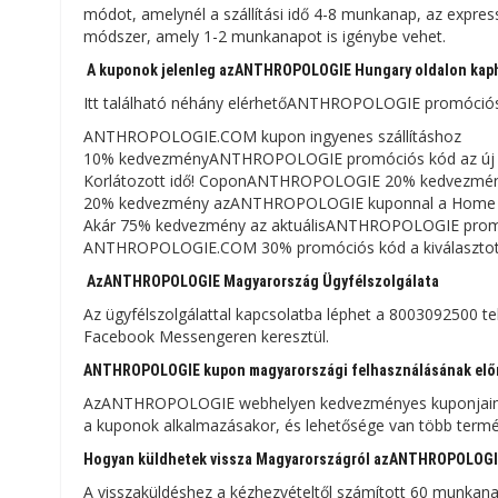
módot, amelynél a szállítási idő 4-8 munkanap, az expre
módszer, amely 1-2 munkanapot is igénybe vehet.
A kuponok jelenleg azANTHROPOLOGIE Hungary oldalon kap
Itt található néhány elérhetőANTHROPOLOGIE promóciós a
ANTHROPOLOGIE.COM kupon ingyenes szállításhoz
10% kedvezményANTHROPOLOGIE promóciós kód az új 
Korlátozott idő! CoponANTHROPOLOGIE 20% kedvezmény 
20% kedvezmény azANTHROPOLOGIE kuponnal a Home Of
Akár 75% kedvezmény az aktuálisANTHROPOLOGIE pro
ANTHROPOLOGIE.COM 30% promóciós kód a kiválasztott
AzANTHROPOLOGIE Magyarország Ügyfélszolgálata
Az ügyfélszolgálattal kapcsolatba léphet a 8003092500 t
Facebook Messengeren keresztül.
ANTHROPOLOGIE kupon magyarországi felhasználásának elő
AzANTHROPOLOGIE webhelyen kedvezményes kuponjainak fe
a kuponok alkalmazásakor, és lehetősége van több terméke
Hogyan küldhetek vissza Magyarországról azANTHROPOLOGIE
A visszaküldéshez a kézhezvételtől számított 60 munkanap 