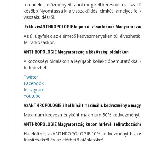
a rendelési előzményeit, ahol meg kell keresnie a visszak
később Nyomtassa ki a visszaküldési címkét, amelyet fel 
visszaküldésről.
ExkluzívANTHROPOLOGIE kupon új vásárlóknak Magyarorsz
Az új ügyfelek az elérhető kedvezményeken túl élvezheti
feliratkozáskor.
ANTHROPOLOGIE Magyarország a közösségi oldalakon
A közösségi oldalakon a legújabb kollekcióbemutatókkal 
felfedezheti.
Twitter
Facebook
Instagram
Youtube
AzANTHROPOLOGIE által kínált maximális kedvezmény a magy
Maximum kedvezményként maximum 50% kedvezményt ve
ANTHROPOLOGIE Magyarország kupon hírlevél feliratkozásh
Ha előfizet, azANTHROPOLOGIE 10% kedvezményt biztosít 
frissítésekről és az elérhető ajánlatokról.