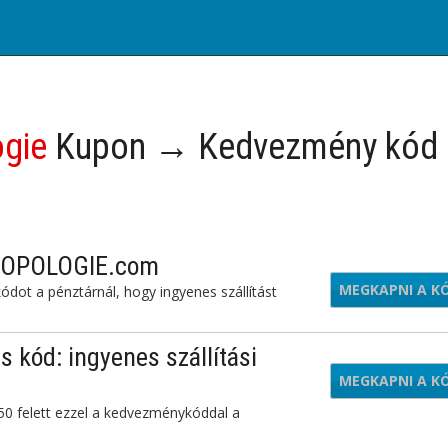
ogie
Kupon → Kedvezmény kód
HROPOLOGIE.com
MEGKAPNI A K
QW8
ot a pénztárnál, hogy ingyenes szállítást
ód: ingyenes szállítási
MEGKAPNI A K
F
0 felett ezzel a kedvezménykóddal a