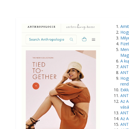
​Ami
Hogy
Mily
Fiz
Menn
Mag
A ku
ANT
ANT
Hogy
rend
Exkl
ANT
Az A
vásá
ANTH
Az 
ANT