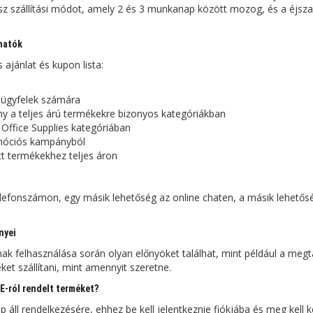
ssz szállítási módot, amely 2 és 3 munkanap között mozog, és a éjsza
hatók
jánlat és kupon lista:
ügyfelek számára
a teljes árú termékekre bizonyos kategóriákban
fice Supplies kategóriában
móciós kampányból
 termékekhez teljes áron
elefonszámon, egy másik lehetőség az online chaten, a másik lehetős
nyei
lhasználása során olyan előnyöket találhat, mint például a megt
t szállítani, mint amennyit szeretne.
-ról rendelt terméket?
áll rendelkezésére, ehhez be kell jelentkeznie fiókjába és meg kell k