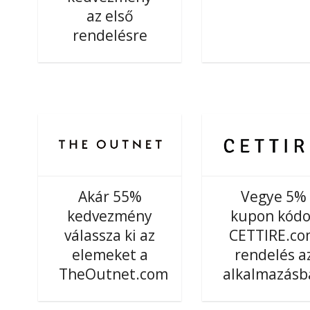
az első
rendelésre
Akár 55%
Vegye 5%
kedvezmény
kupon kódo
válassza ki az
CETTIRE.c
elemeket a
rendelés a
TheOutnet.com
alkalmazásb