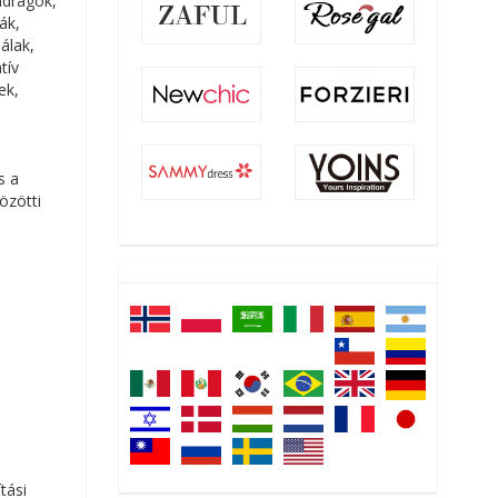
adrágok,
ák,
álak,
tív
ek,
s a
özötti
,
tási