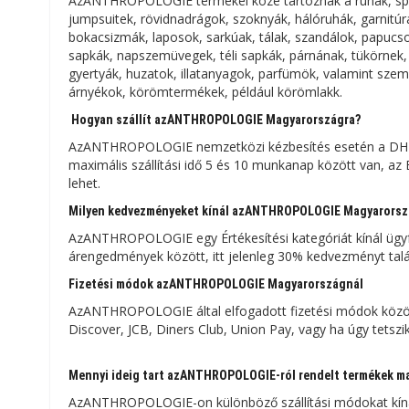
AzANTHROPOLOGIE termékei közé tartoznak a ruhák, spo
jumpsuitek, rövidnadrágok, szoknyák, hálóruhák, garnitúrák
bokacsizmák, laposok, sarkúak, tálak, szandálok, papucsok,
sapkák, napszemüvegek, téli sapkák, párnának, tükörnek, 
gyertyák, huzatok, illatanyagok, parfümök, valamint szem
árnyékok, körömtermékek, például körömlakk.
Hogyan szállít azANTHROPOLOGIE Magyarországra?
AzANTHROPOLOGIE nemzetközi kézbesítés esetén a DHL fut
maximális szállítási idő 5 és 10 munkanap között van, az
lehet.
Milyen kedvezményeket kínál azANTHROPOLOGIE Magyarorsz
AzANTHROPOLOGIE egy Értékesítési kategóriát kínál ügyf
árengedmények között, itt jelenleg 30% kedvezményt talá
Fizetési módok azANTHROPOLOGIE Magyarországnál
AzANTHROPOLOGIE által elfogadott fizetési módok között 
Discover, JCB, Diners Club, Union Pay, vagy ha úgy tetszi
Mennyi ideig tart azANTHROPOLOGIE-ról rendelt termékek ma
AzANTHROPOLOGIE-on különböző szállítási módokat kínálnak