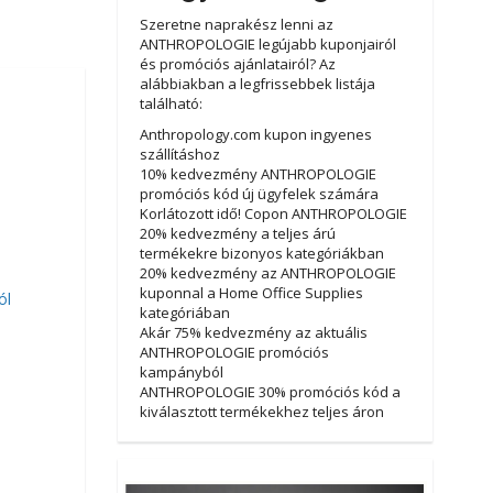
Szeretne naprakész lenni az
ANTHROPOLOGIE legújabb kuponjairól
és promóciós ajánlatairól? Az
alábbiakban a legfrissebbek listája
található:
Anthropology.com kupon ingyenes
szállításhoz
10% kedvezmény ANTHROPOLOGIE
promóciós kód új ügyfelek számára
Korlátozott idő! Copon ANTHROPOLOGIE
20% kedvezmény a teljes árú
termékekre bizonyos kategóriákban
20% kedvezmény az ANTHROPOLOGIE
kuponnal a Home Office Supplies
ól
kategóriában
Akár 75% kedvezmény az aktuális
ANTHROPOLOGIE promóciós
kampányból
ANTHROPOLOGIE 30% promóciós kód a
kiválasztott termékekhez teljes áron