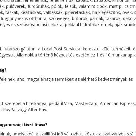
rtruházat, fehérneműk, fehérneműk, kabátok, kabátok, kimonók, n
, pulóverek, fürdőruhák, pólók, felsők, valamint cipők, mint pl. csizm
 táskák, kézitáskák, válltáskák, piperetáskák, hajkiegészítők, övek, s
függönynek is otthonra, szőnyegek, bútorok, párnák, takarók, dekora
élyes és szépségápolási célokra, például hidratálókrémek, ajak smink
árszolgálaton, a Local Post Service-n keresztül küldi termékeit, é
 Egyesült Államokba történő kézbesítés esetén ez 1 és 10 munkanap k
ág?
eleinek, ahol megtalálhatja termékeit az elérhető kedvezmények és
l.
szerepel a hitelkártya, például Visa, MasterCard, American Express
k, PayPal vagy After Pay.
gyarországi kiszállítása?
, amelyeknél a szállítási idő változhat, köztük a szabványos szállí