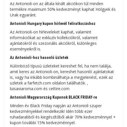
Az Antonioli-on az általa kínált akciókon túl minden
termékre maximum 50% kedvezményt kaphat Hölgyek és
Urak egyaránt.
Antonioli Hungary kupon hírlevél feliratkozáshoz
Az Antonioli-on hírleveleket kaphat, valamint
információkat az exkluzív kollekciókról, valamint
ajánlatokról és szezonális akciókról, különleges
eseményeikről is.
Az Antonioli-hoz hasonló üzletek
Különböző típusú üzleteket kereshet fel, ha nem találja,
amit keres az Antonioli-on, kereshet hasonló ajánlatokat
is, vagy ha inkább kombinálhatja a megjelenést, ezek az
üzletek a farfetch.com oldalon találhatók. ,
luisaviaroma.com és cettire.com
Antonioli Magyarország Kuponok BLACK FRIDAY-re
Minden év Black Friday napján az Antonioli szuper
kedvezményekkel rendelkezik! Idén több ezer
ruhadarabból és kiegészítőből akár 70% kedvezménnyel +
kupon további 15% kedvezménnyel.