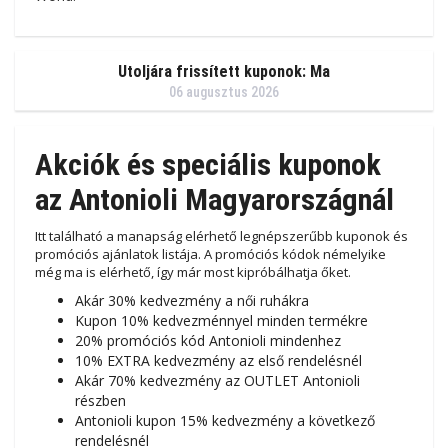
Utoljára frissített kuponok: Ma
06 augusztus 2026
Akciók és speciális kuponok
az Antonioli Magyarországnál
Itt található a manapság elérhető legnépszerűbb kuponok és
promóciós ajánlatok listája. A promóciós kódok némelyike ​​
még ma is elérhető, így már most kipróbálhatja őket.
Akár 30% kedvezmény a női ruhákra
Kupon 10% kedvezménnyel minden termékre
20% promóciós kód Antonioli mindenhez
10% EXTRA kedvezmény az első rendelésnél
Akár 70% kedvezmény az OUTLET Antonioli
részben
Antonioli kupon 15% kedvezmény a következő
rendelésnél