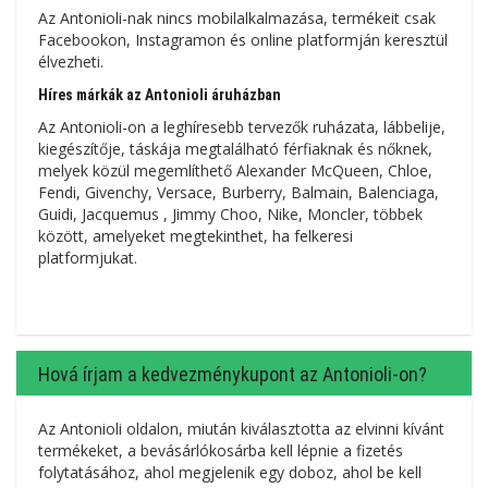
Az Antonioli-nak nincs mobilalkalmazása, termékeit csak
Facebookon, Instagramon és online platformján keresztül
élvezheti.
Híres márkák az Antonioli áruházban
Az Antonioli-on a leghíresebb tervezők ruházata, lábbelije,
kiegészítője, táskája megtalálható férfiaknak és nőknek,
melyek közül megemlíthető Alexander McQueen, Chloe,
Fendi, Givenchy, Versace, Burberry, Balmain, Balenciaga,
Guidi, Jacquemus , Jimmy Choo, Nike, Moncler, többek
között, amelyeket megtekinthet, ha felkeresi
platformjukat.
Hová írjam a kedvezménykupont az Antonioli-on?
Az Antonioli oldalon, miután kiválasztotta az elvinni kívánt
termékeket, a bevásárlókosárba kell lépnie a fizetés
folytatásához, ahol megjelenik egy doboz, ahol be kell