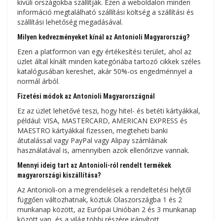
kívüli országokba szállítják. Ezen a weboldalon minden
információ megtalálható szállítási költség a szállítási és
szállítási lehetőség megadásával.
Milyen kedvezményeket kínál az Antonioli Magyarország?
Ezen a platformon van egy értékesítési terület, ahol az
üzlet által kínált minden kategóriába tartozó cikkek széles
katalógusában kereshet, akár 50%-os engedménnyel a
normál árból.
Fizetési módok az Antonioli Magyarországnál
Ez az üzlet lehetővé teszi, hogy hitel- és betéti kártyákkal,
például: VISA, MASTERCARD, AMERICAN EXPRESS és
MAESTRO kártyákkal fizessen, megteheti banki
átutalással vagy PayPal vagy Alipay számláinak
használatával is, amennyiben azok ellenőrizve vannak.
Mennyi ideig tart az Antonioli-ról rendelt termékek
magyarországi kiszállítása?
Az Antonioli-on a megrendelések a rendeltetési helytől
függően változhatnak, köztük Olaszországba 1 és 2
munkanap között, az Európai Unióban 2 és 3 munkanap
között van, és a világ többi részére irányított