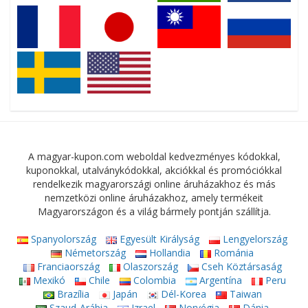
A magyar-kupon.com weboldal kedvezményes kódokkal,
kuponokkal, utalványkódokkal, akciókkal és promóciókkal
rendelkezik magyarországi online áruházakhoz és más
nemzetközi online áruházakhoz, amely termékeit
Magyarországon és a világ bármely pontján szállítja.
Spanyolország
Egyesült Királyság
Lengyelország
Németország
Hollandia
Románia
Franciaország
Olaszország
Cseh Köztársaság
Mexikó
Chile
Colombia
Argentína
Peru
Brazília
Japán
Dél-Korea
Taiwan
Szaud-Arábia
Izrael
Norvégia
Dánia