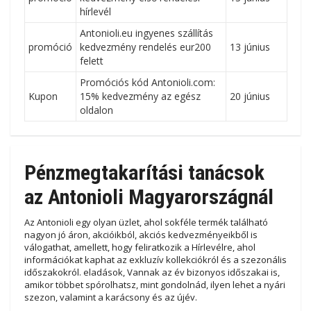
hírlevél
Antonioli.eu ingyenes szállítás
promóció
kedvezmény rendelés eur200
13 június
felett
Promóciós kód Antonioli.com:
Kupon
15% kedvezmény az egész
20 június
oldalon
Pénzmegtakarítási tanácsok
az Antonioli Magyarországnál
Az Antonioli egy olyan üzlet, ahol sokféle termék található
nagyon jó áron, akcióikból, akciós kedvezményeikből is
válogathat, amellett, hogy feliratkozik a Hírlevélre, ahol
információkat kaphat az exkluzív kollekciókról és a szezonális
időszakokról. eladások, Vannak az év bizonyos időszakai is,
amikor többet spórolhatsz, mint gondolnád, ilyen lehet a nyári
szezon, valamint a karácsony és az újév.