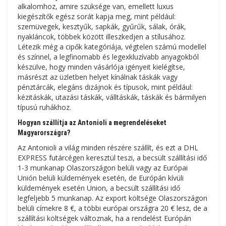
alkalomhoz, amire szüksége van, emellett luxus
kiegészítők egész sorát kapja meg, mint például:
szemüvegek, kesztyűk, sapkák, gyűrűk, sálak, órák,
nyakláncok, többek között illeszkedjen a stílusához.
Létezik még a cipők kategóriája, végtelen számú modellel
és színnel, a legfinomabb és legexkluzívabb anyagokból
készülve, hogy minden vásárlója igényeit kielégítse,
másrészt az üzletben helyet kínálnak táskák vagy
pénztárcák, elegáns dizájnok és típusok, mint például:
kézitáskák, utazási táskák, válltáskák, táskák és bármilyen
típusú ruhákhoz.
Hogyan szállítja az Antonioli a megrendeléseket
Magyarországra?
Az Antonioli a világ minden részére szállít, és ezt a DHL
EXPRESS futárcégen keresztül teszi, a becsült szállítási idő
1-3 munkanap Olaszországon belüli vagy az Európai
Unión belüli küldemények esetén, de Európán kívüli
küldemények esetén Union, a becsült szállítási idő
legfeljebb 5 munkanap. Az export költsége Olaszországon
belüli címekre 8 €, a többi európai országra 20 € lesz, de a
szállítási költségek változnak, ha a rendelést Európán