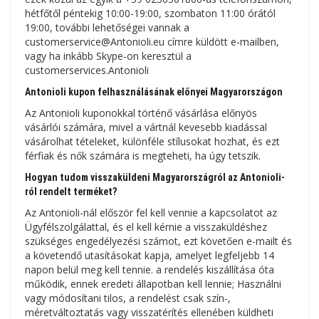
hétfőtől péntekig 10:00-19:00, szombaton 11:00 órától
19:00, további lehetőségei vannak a
customerservice@Antonioli.eu címre küldött e-mailben,
vagy ha inkább Skype-on keresztül a
customerservices.Antonioli
Antonioli kupon felhasználásának előnyei Magyarországon
Az Antonioli kuponokkal történő vásárlása előnyös
vásárlói számára, mivel a vártnál kevesebb kiadással
vásárolhat tételeket, különféle stílusokat hozhat, és ezt
férfiak és nők számára is megteheti, ha úgy tetszik.
Hogyan tudom visszaküldeni Magyarországról az Antonioli-
ról rendelt terméket?
Az Antonioli-nál először fel kell vennie a kapcsolatot az
Ügyfélszolgálattal, és el kell kérnie a visszaküldéshez
szükséges engedélyezési számot, ezt követően e-mailt és
a követendő utasításokat kapja, amelyet legfeljebb 14
napon belül meg kell tennie. a rendelés kiszállítása óta
működik, ennek eredeti állapotban kell lennie; Használni
vagy módosítani tilos, a rendelést csak szín-,
méretváltoztatás vagy visszatérítés ellenében küldheti