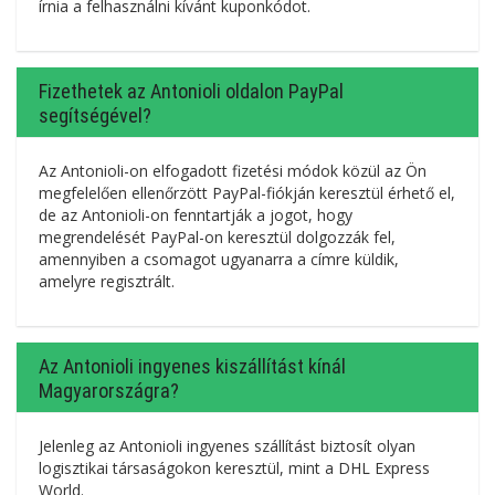
írnia a felhasználni kívánt kuponkódot.
Fizethetek az Antonioli oldalon PayPal
segítségével?
Az Antonioli-on elfogadott fizetési módok közül az Ön
megfelelően ellenőrzött PayPal-fiókján keresztül érhető el,
de az Antonioli-on fenntartják a jogot, hogy
megrendelését PayPal-on keresztül dolgozzák fel,
amennyiben a csomagot ugyanarra a címre küldik,
amelyre regisztrált.
Az Antonioli ingyenes kiszállítást kínál
Magyarországra?
Jelenleg az Antonioli ingyenes szállítást biztosít olyan
logisztikai társaságokon keresztül, mint a DHL Express
World.