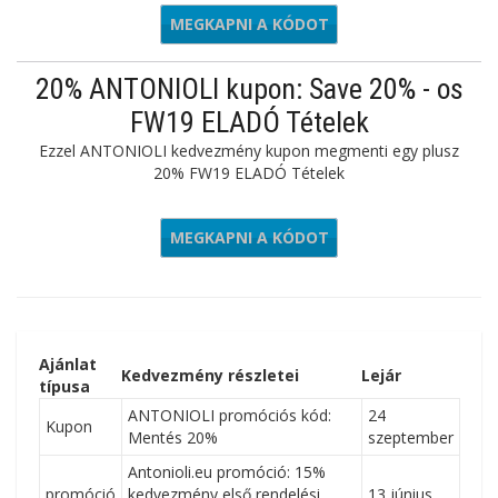
MEGKAPNI A KÓDOT
FIRST10
20% ANTONIOLI kupon: Save 20% - os
FW19 ELADÓ Tételek
Ezzel ANTONIOLI kedvezmény kupon megmenti egy plusz
20% FW19 ELADÓ Tételek
MEGKAPNI A KÓDOT
TRAFW19
Ajánlat
Kedvezmény részletei
Lejár
típusa
ANTONIOLI promóciós kód:
24
Kupon
Mentés 20%
szeptember
Antonioli.eu promóció: 15%
promóció
kedvezmény első rendelési
13 június