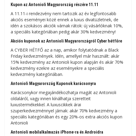
Kupon az Antonioli Magyarország részére 11.11
A 11.11-i rendezvény nem tartozik az év legfontosabb
akciós eseményei közé ennek a luxus divatüzletnek, de
idén a szokásos akciók várnak rátok: új vásárlóknak 10%,
a speciális kategóriában pedig akár 30% kedvezmény!
Akciós kuponok az Antonioli Magyarországról Cyber ​​​​hétfőre
A CYBER HÉTFŐ az a nap, amikor folytatódnak a Black
Friday kedvezmények. Idén, amellyel már használt: akár
15% kedvezmény az Antonioli kupon alapján és akár 70%
kedvezmény ezekre az eseményekre a speciális
kedvezmény kategóriában.
Antonioli Magyarország Kuponok karácsonyra
Karácsonykor megajándékozhatja magát az Antonioli
oldaláról, vagy innen kínálhatja szeretteit
luxustermékekkel. A luxuscikkek árai
szuperkedvezménnyel járnak: akár 70% kedvezmény a
speciális kategóriában és egy 20%-os extra akciós kupon
Antonioli
Antonioli mobilalkalmazás iPhone-ra és Androidra