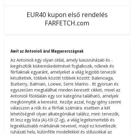
EUR40 kupon első rendelés
FARFETCH.com
Amit az Antonioli árul Magyarországnak
Az Antonioli egy olyan oldal, amely luxusruházati és -
kiegészítők kiskereskedelmével foglalkozik, nőknek és
férfiaknak egyaránt, amelyeket a világ legjobb tervezői
készítettek, többek között többek között: Balenciaga,
Burberry, Balmain, Loewe, Serre Marino . Itt gyorsan és
egyszerűen megtalálhat minden keresett cikket, mivel az
Antonioli főoldalán egy sor kategória található, amelyek
megkönnyítik a keresést. Kezdje azzal, hogy igény szerint
válasszon a nők és a férfiak számára. esetben a két
lehetőségnél olyan alkategóriákat találsz, mint: tervezők,
itt lesz egy lista (A)-tól (Z-ig), a világ legelismertebb és
legexkluzívabb márkáinak neveivel, majd ez következik:
ruházati hely, különféle modellekkel és stílusokkal az