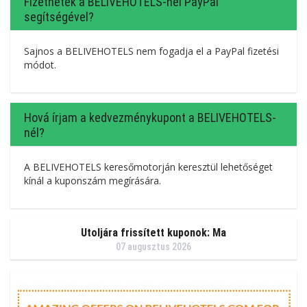
Fizethetek a BELIVEHOTELS-nél PayPal
segítségével?
Sajnos a BELIVEHOTELS nem fogadja el a PayPal fizetési
módot.
Hová írjam a kedvezménykupont a BELIVEHOTELS-
nél?
A BELIVEHOTELS keresőmotorján keresztül lehetőséget
kínál a kuponszám megírására.
Utoljára frissített kuponok: Ma
07 augusztus 2026