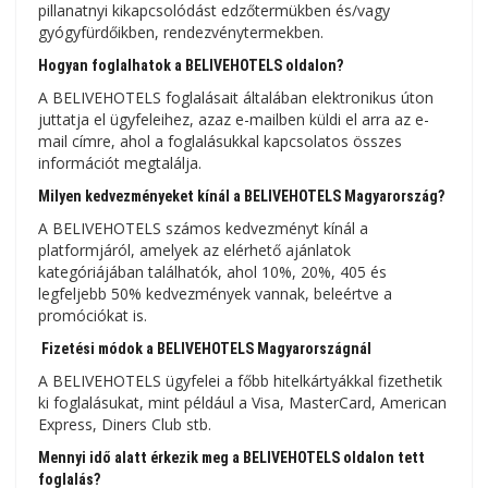
pillanatnyi kikapcsolódást edzőtermükben és/vagy
gyógyfürdőikben, rendezvénytermekben.
Hogyan foglalhatok a BELIVEHOTELS oldalon?
A BELIVEHOTELS foglalásait általában elektronikus úton
juttatja el ügyfeleihez, azaz e-mailben küldi el arra az e-
mail címre, ahol a foglalásukkal kapcsolatos összes
információt megtalálja.
Milyen kedvezményeket kínál a BELIVEHOTELS Magyarország?
A BELIVEHOTELS számos kedvezményt kínál a
platformjáról, amelyek az elérhető ajánlatok
kategóriájában találhatók, ahol 10%, 20%, 405 és
legfeljebb 50% kedvezmények vannak, beleértve a
promóciókat is.
Fizetési módok a BELIVEHOTELS Magyarországnál
A BELIVEHOTELS ügyfelei a főbb hitelkártyákkal fizethetik
ki foglalásukat, mint például a Visa, MasterCard, American
Express, Diners Club stb.
Mennyi idő alatt érkezik meg a BELIVEHOTELS oldalon tett
foglalás?