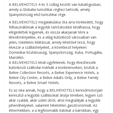
A BELIVEHOTELS 4 és 5 csillag között van katalógusban,
amely a Globalia turisztikai céghez tartozik, amely
Spanyolország első turisztikai cége.
A BELIVEHOTELS megalakulása óta arra törekedett, hogy
felhasználóinak a legjobb tartózkodást kínálhassa, hogy
elégedettek legyenek, és vissza akarjanak térni a
létesítményekbe, és a világ különböző városaiban van
jelen, tökéletes kilátással, amely lehetővé teszi, hogy
élvezze a szálláshelyeket, a következő helyeken:
Dominikai Köztársaság, Spanyolország, Kuba, Portugália,
Marokkó.
A BELIVEHOTELS kínál ügyfeleinek, hogy élvezhessék
különböző szállodai márkáit a kontinenseken, köztük a
Belive Collection Resorts, a Belive Experience Hotels, a
Belive City Center, a Belive Adults Only, a Belive Family
Resorts, a Belive Smart Hotels.
Ez az oka annak, hogy a BELIVEHOTELS keresőmotorjain
keresztül a legjobb szállásokat árulja tereiben, legyen szó
akár családi, akár üzleti útról, ahol megtalálják a legjobb
pihenőhelyeket, valamint hihetetlen gasztronómiát. Az
éttermekben, a a legfinomabb italokat a bárokban, egy