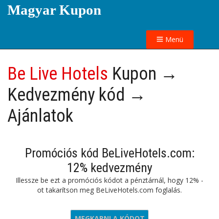
Magyar Kupon
Menü
Be Live Hotels
Kupon →
Kedvezmény kód →
Ajánlatok
Promóciós kód BeLiveHotels.com:
12% kedvezmény
Illessze be ezt a promóciós kódot a pénztárnál, hogy 12% -
ot takarítson meg BeLiveHotels.com foglalás.
MEGKAPNI A KÓDOT
LOVE21