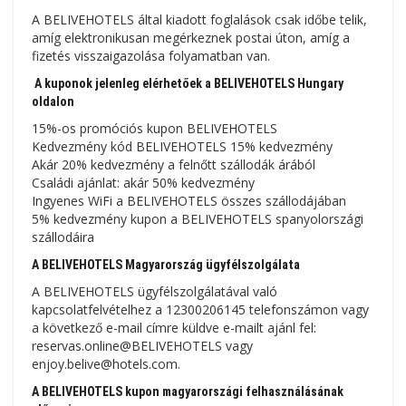
A BELIVEHOTELS által kiadott foglalások csak időbe telik,
amíg elektronikusan megérkeznek postai úton, amíg a
fizetés visszaigazolása folyamatban van.
A kuponok jelenleg elérhetőek a BELIVEHOTELS Hungary
oldalon
15%-os promóciós kupon BELIVEHOTELS
Kedvezmény kód BELIVEHOTELS 15% kedvezmény
Akár 20% kedvezmény a felnőtt szállodák árából
Családi ajánlat: akár 50% kedvezmény
Ingyenes WiFi a BELIVEHOTELS összes szállodájában
5% kedvezmény kupon a BELIVEHOTELS spanyolországi
szállodáira
A BELIVEHOTELS Magyarország ügyfélszolgálata
A BELIVEHOTELS ügyfélszolgálatával való
kapcsolatfelvételhez a 12300206145 telefonszámon vagy
a következő e-mail címre küldve e-mailt ajánl fel:
reservas.online@BELIVEHOTELS vagy
enjoy.belive@hotels.com.
A BELIVEHOTELS kupon magyarországi felhasználásának