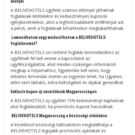
előnyei
A BELIVEHOTELS ügyfelei számos előnnyel járhatnak
foglalásaik letételekor és kedvezményes kuponok
igénybevételekor, ahol a legfontosabbként említhetjük azt
a pénzt, amit a foglalásaik kifizetésekor megtakaríthatnak.
Lemondhatom vagy módosíthatom a BELIVEHOTELS
foglalásomat?
A BELIVEHOTELS-on történő foglalás lemondásához az
ügyfélnek fel kell vennie a kapcsolatot az
ügyfélszolgálattal, ahol minden szükséges információt
megkap a folyamathoz, figyelembe kell venni, hogy
előzetes lemondás esetén az ingyenes lehet, ha Ugyanez
előre nem látható, extra költségeket és díjakat generálhat.
Exkluzív kupon új vásárlóknak Magyarországon
A BELIVEHOTELS új ügyfelei 15% kedvezményt kaphatnak
első foglalásukból, ha promóciós kupont használnak.
BELIVEHOTELS Magyarország a közösségi oldalakon
A következő közösségi hálózatokon megtalálhatja a
BELIVEHOTELS legújabb promóciós ajánlatait és