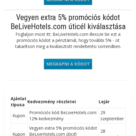
Vegyen extra 5% promóciós kódot
BeLiveHotels.com úticél kiválasztása
Foglaljon most itt: BeLiveHotels.com illessze be ezt a
promóciós kódot a pénztárnál, hogy további 5% - ot
takarítson meg a kiválasztott rendeltetési sorrendben.
MEGKAPNI A KÓDOT
ELIVE22
Ajánlat
Kedvezmény részletei
Lejár
típusa
Promóciós kód BeLiveHotels.com:
29
Kupon
12% kedvezmény
szeptember
Vegyen extra 5% promóciós kódot
28
Kupon
BeLiveHotels.com úticél