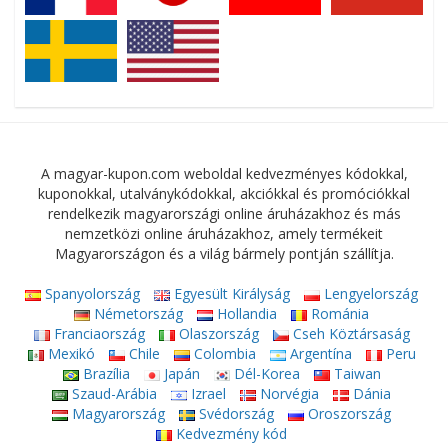
A magyar-kupon.com weboldal kedvezményes kódokkal,
kuponokkal, utalványkódokkal, akciókkal és promóciókkal
rendelkezik magyarországi online áruházakhoz és más
nemzetközi online áruházakhoz, amely termékeit
Magyarországon és a világ bármely pontján szállítja.
Spanyolország
Egyesült Királyság
Lengyelország
Németország
Hollandia
Románia
Franciaország
Olaszország
Cseh Köztársaság
Mexikó
Chile
Colombia
Argentína
Peru
Brazília
Japán
Dél-Korea
Taiwan
Szaud-Arábia
Izrael
Norvégia
Dánia
Magyarország
Svédország
Oroszország
Kedvezmény kód