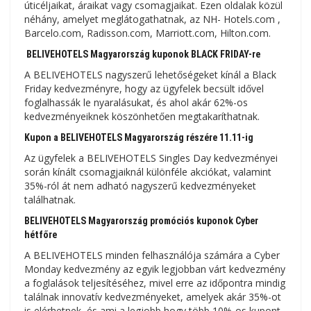
úticéljaikat, áraikat vagy csomagjaikat. Ezen oldalak közül
néhány, amelyet meglátogathatnak, az NH- Hotels.com ,
Barcelo.com, Radisson.com, Marriott.com, Hilton.com.
BELIVEHOTELS Magyarország kuponok BLACK FRIDAY-re
A BELIVEHOTELS nagyszerű lehetőségeket kínál a Black
Friday kedvezményre, hogy az ügyfelek becsült idővel
foglalhassák le nyaralásukat, és ahol akár 62%-os
kedvezményeiknek köszönhetően megtakaríthatnak.
Kupon a BELIVEHOTELS Magyarország részére 11.11-ig
Az ügyfelek a BELIVEHOTELS Singles Day kedvezményei
során kínált csomagjaiknál ​​különféle akciókat, valamint
35%-ról át nem adható nagyszerű kedvezményeket
találhatnak.
BELIVEHOTELS Magyarország promóciós kuponok Cyber ​​​​
hétfőre
A BELIVEHOTELS minden felhasználója számára a Cyber ​​​​
Monday kedvezmény az egyik legjobban várt kedvezmény
a foglalások teljesítéséhez, mivel erre az időpontra mindig
találnak innovatív kedvezményeket, amelyek akár 35%-ot
is elérhetnek, és ami a legjobb hogy több 10%-os kupont