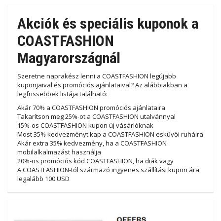
Akciók és speciális kuponok a
COASTFASHION
Magyarországnál
Szeretne naprakész lenni a COASTFASHION legújabb
kuponjaival és promóciós ajánlataival? Az alábbiakban a
legfrissebbek listája található:
Akár 70% a COASTFASHION promóciós ajánlataira
Takarítson meg 25%-ot a COASTFASHION utalvánnyal
15%-os COASTFASHION kupon új vásárlóknak
Most 35% kedvezményt kap a COASTFASHION esküvői ruháira
Akár extra 35% kedvezmény, ha a COASTFASHION
mobilalkalmazást használja
20%-os promóciós kód COASTFASHION, ha diák vagy
A COASTFASHION-tól származó ingyenes szállítási kupon ára
legalább 100 USD