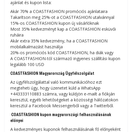
ajánlat és kupon lista:
Akár 70% a COASTFASHION promóciós ajánlataira
Takarítson meg 25%-ot a COASTFASHION utalvánnyal
15%-os COASTFASHION kupon új vásárlóknak
Most 35% kedvezményt kap a COASTFASHION esküvői
ruháira
Akár extra 35% kedvezmény, ha a COASTFASHION
mobilalkalmazást használja
20%-os promóciós kód COASTFASHION, ha diák vagy
A COASTFASHION-tól származó ingyenes szállítási kupon
legalább 100 USD
COASTFASHION Magyarország Ügyfélszolgálat
Az ügyfélszolgálattal való kommunikációhoz ezt
megteheti úgy, hogy üzenetet küld a WhatsApp
+443333110883 számra, vagy küldjön e-mailt a fiókján
keresztül, egyéb lehetőségeket a közösségi hálózatokon
keresztül a Facebook Messengerből vagy a Twitterből.
COASTFASHION kupon magyarországi felhasználásának
előnyei
A kedvezményes kuponok felhasználásának fő előnyeként