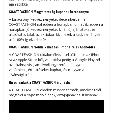
ajánlatokkal.
COASTFASHION Magyarország kuponok karácsonyra
A karácsonyi kedvezményeket decemberben, a
COASTFASHION-nál ebben a hónapban ünneplik, ebben a
hónapban jó kedvezményeket kínál, új ajánlatokat és
akciókat is talál, az akciókon kívül ezek a kedvezmények
akár 60%-ig élvezhetők.
COASTFASHION mobilalkalmazás iPhone-ra és Androidra
A COASTFASHION oldalon élvezettel töltheti le az iPhone-
ra az Apple Store-ból, Androidra pedig a Google Play-ről
az alkalmazást, amelyből egyszerűen és gyorsan
vásárolhat, értesítéseket kaphat, és megvan a
kívánságlistája.
Híres márkák a COASTFASHION áruházban
A COASTFASHION oldalon minden termék, amelyet talál,
megfelel a saját márkájának, dizájnjának és stílusának.