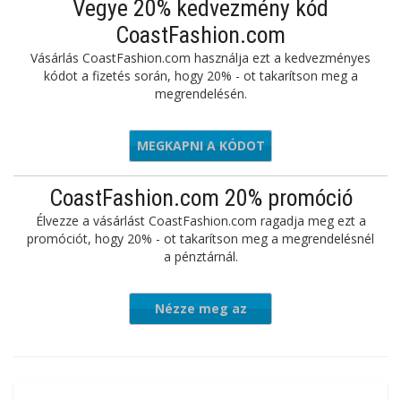
Vegye 20% kedvezmény kód
CoastFashion.com
Vásárlás CoastFashion.com használja ezt a kedvezményes
kódot a fizetés során, hogy 20% - ot takarítson meg a
megrendelésén.
MEGKAPNI A KÓDOT
MMLTK20
CoastFashion.com 20% promóció
Élvezze a vásárlást CoastFashion.com ragadja meg ezt a
promóciót, hogy 20% - ot takarítson meg a megrendelésnél
a pénztárnál.
Nézze meg az
ajánlatot