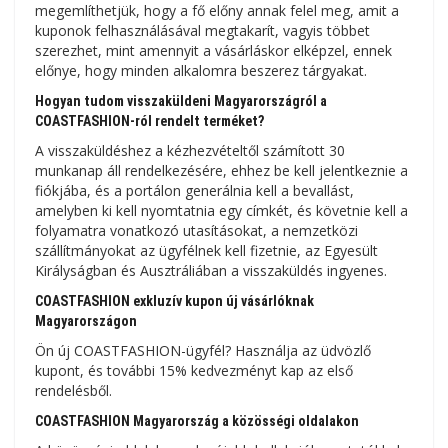
megemlíthetjük, hogy a fő előny annak felel meg, amit a
kuponok felhasználásával megtakarít, vagyis többet
szerezhet, mint amennyit a vásárláskor elképzel, ennek
előnye, hogy minden alkalomra beszerez tárgyakat.
Hogyan tudom visszaküldeni Magyarországról a
COASTFASHION-ról rendelt terméket?
A visszaküldéshez a kézhezvételtől számított 30
munkanap áll rendelkezésére, ehhez be kell jelentkeznie a
fiókjába, és a portálon generálnia kell a bevallást,
amelyben ki kell nyomtatnia egy címkét, és követnie kell a
folyamatra vonatkozó utasításokat, a nemzetközi
szállítmányokat az ügyfélnek kell fizetnie, az Egyesült
Királyságban és Ausztráliában a visszaküldés ingyenes.
COASTFASHION exkluzív kupon új vásárlóknak
Magyarországon
Ön új COASTFASHION-ügyfél? Használja az üdvözlő
kupont, és további 15% kedvezményt kap az első
rendelésből.
COASTFASHION Magyarország a közösségi oldalakon