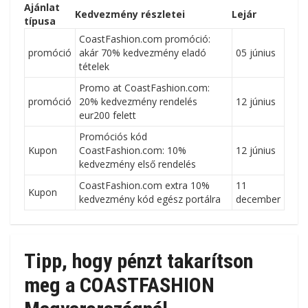
Ajánlat
Kedvezmény részletei
Lejár
típusa
CoastFashion.com promóció:
promóció
akár 70% kedvezmény eladó
05 június
tételek
Promo at CoastFashion.com:
promóció
20% kedvezmény rendelés
12 június
eur200 felett
Promóciós kód
Kupon
CoastFashion.com: 10%
12 június
kedvezmény első rendelés
CoastFashion.com extra 10%
11
Kupon
kedvezmény kód egész portálra
december
Tipp, hogy pénzt takarítson
meg a COASTFASHION