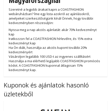
Magyarországnál
Szeretné a legjobb árakat kapni a COASTFASHION
webáruházban? Íme egy lista azokról az ajánlásokról,
amelyeket szerkesztőségünk kínál Önnek, hogy további
kedvezményben részesüljön:
Nyissa meg a nap akciós ajánlatát: akár 70% kedvezményt
kap
Iratkozzon fel a COASTFASHION hírlevélre, és 15% extra
kedvezményt kap
Ha Ön diák, használja az akciós kupont további 20%
kedvezményért
Vásároljon legalább 100 USD-t az ingyenes szállításért
Használja a ma elérhető legújabb COASTFASHION promóciós
kódot. A COASTFASHION kuponnal átlagosan 15%
kedvezményt kap.
Kuponok és ajánlatok hasonló
üzletekből