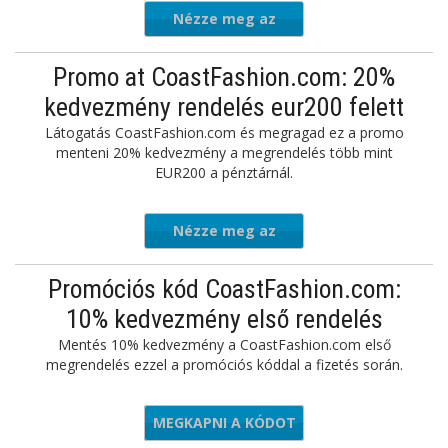
Nézze meg az
ajánlatot
Promo at CoastFashion.com: 20%
kedvezmény rendelés eur200 felett
Látogatás CoastFashion.com és megragad ez a promo
menteni 20% kedvezmény a megrendelés több mint
EUR200 a pénztárnál.
Nézze meg az
ajánlatot
Promóciós kód CoastFashion.com:
10% kedvezmény első rendelés
Mentés 10% kedvezmény a CoastFashion.com első
megrendelés ezzel a promóciós kóddal a fizetés során.
MEGKAPNI A KÓDOT
NEW10