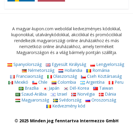
A magyar-kupon.com weboldal kedvezményes kódokkal,
kuponokkal, utalványkódokkal, akciókkal és promóciókkal
rendelkezik magyarországi online áruházakhoz és más
nemzetközi online áruházakhoz, amely termékeit
Magyarországon és a világ bármely pontján szállítja.
Spanyolország
Egyesült Királyság
Lengyelország
Németország
Hollandia
Románia
Franciaország
Olaszország
Cseh Köztársaság
Mexikó
Chile
Colombia
Argentína
Peru
Brazília
Japán
Dél-Korea
Taiwan
Szaud-Arábia
Izrael
Norvégia
Dánia
Magyarország
Svédország
Oroszország
Kedvezmény kód
© 2025 Minden jog fenntartva Intermezzo GmbH