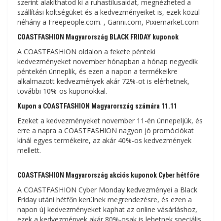
szerint alakíthatod ki a ruhastílusaidat, megnézheted a
szállítási költségüket és a kedvezményeiket is, ezek közül
néhány a Freepeople.com. , Ganni.com, Pixiemarket.com
COASTFASHION Magyarország BLACK FRIDAY kuponok
A COASTFASHION oldalon a fekete pénteki
kedvezményeket november hónapban a hónap negyedik
péntekén ünneplik, és ezen a napon a termékeikre
alkalmazott kedvezmények akár 72%-ot is elérhetnek,
további 10%-os kuponokkal.
Kupon a COASTFASHION Magyarország számára 11.11
Ezeket a kedvezményeket november 11-én ünnepeljük, és
erre a napra a COASTFASHION nagyon jó promóciókat
kínál egyes termékeire, az akár 40%-os kedvezmények
mellett.
COASTFASHION Magyarország akciós kuponok Cyber ​​​​hétfőre
A COASTFASHION Cyber ​​​​Monday kedvezményei a Black
Friday utáni hétfőn kerülnek megrendezésre, és ezen a
napon új kedvezményeket kaphat az online vásárláshoz,
ezek a kedvezmények akár 80%-osak is lehetnek speciális