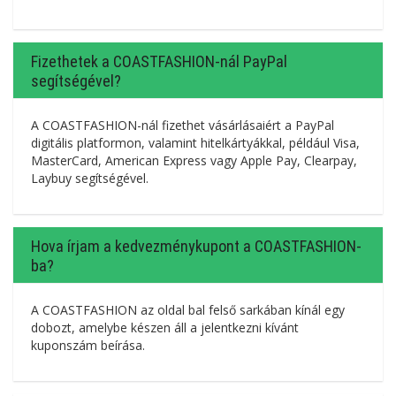
Fizethetek a COASTFASHION-nál PayPal
segítségével?
A COASTFASHION-nál fizethet vásárlásaiért a PayPal
digitális platformon, valamint hitelkártyákkal, például Visa,
MasterCard, American Express vagy Apple Pay, Clearpay,
Laybuy segítségével.
Hova írjam a kedvezménykupont a COASTFASHION-
ba?
A COASTFASHION az oldal bal felső sarkában kínál egy
dobozt, amelybe készen áll a jelentkezni kívánt
kuponszám beírása.