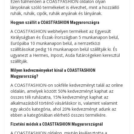
Ezen túlmenően a COASTFASHION oldalon olyan
lányoknak szóló termékeket is élvezhet, mint a hozzáillő
ruhák, ruhák, cipők, ruhák anyának és lányának.
Hogyan szállít a COASTFASHION Magyarországra
A COASTFASHION webhelyen termékeit az Egyesült
Királyságban és Észak-Írországban 5 munkanapon belül,
Európába 10 munkanapon belül, a nemzetközi
szállításokat pedig 16 munkanapon belül szállítják ki. És
ugyanezt a Hermes, Inpost, Asda futárcégeken keresztül
szállítják.
Milyen kedvezményeket kínál a COASTFASHION
Magyarország?
A COASTFASHION-on sokféle kedvezményt talál az online
oldalán, amelyek között 50% kedvezményt kaphat az
összes téli ruházatra, 15% kedvezményt kaphat az
alkalmazásból történő vásárláskor is, valamint valamint
egy akciós kategória, ahol 20% kedvezményt adunk az
ebben a kategóriában elérhető összes termékére.
Fizetési módok a COASTFASHION Magyarországnál
A COASTFASHION oldalon, miután kiválasztotta a