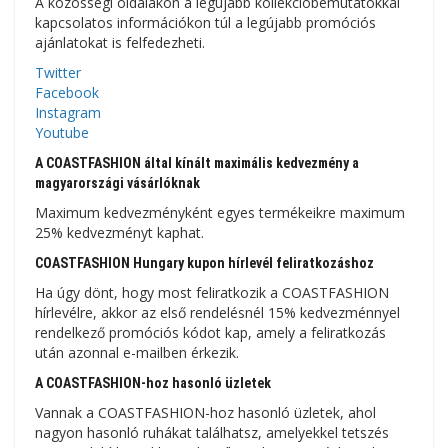
A közösségi oldalakon a legújabb kollekcióbemutatókkal
kapcsolatos információkon túl a legújabb promóciós
ajánlatokat is felfedezheti.
Twitter
Facebook
Instagram
Youtube
A COASTFASHION által kínált maximális kedvezmény a
magyarországi vásárlóknak
Maximum kedvezményként egyes termékeikre maximum
25% kedvezményt kaphat.
COASTFASHION Hungary kupon hírlevél feliratkozáshoz
Ha úgy dönt, hogy most feliratkozik a COASTFASHION
hírlevélre, akkor az első rendelésnél 15% kedvezménnyel
rendelkező promóciós kódot kap, amely a feliratkozás
után azonnal e-mailben érkezik.
A COASTFASHION-hoz hasonló üzletek
Vannak a COASTFASHION-hoz hasonló üzletek, ahol
nagyon hasonló ruhákat találhatsz, amelyekkel tetszés