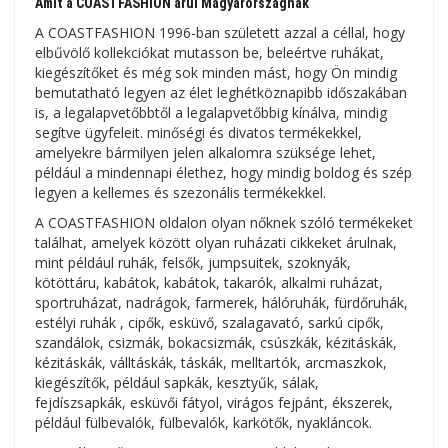
Amit a COASTFASHION árul Magyarországnak
A COASTFASHION 1996-ban született azzal a céllal, hogy
elbűvölő kollekciókat mutasson be, beleértve ruhákat,
kiegészítőket és még sok minden mást, hogy Ön mindig
bemutatható legyen az élet leghétköznapibb időszakában
is, a legalapvetőbbtől a legalapvetőbbig kínálva, mindig
segítve ügyfeleit. minőségi és divatos termékekkel,
amelyekre bármilyen jelen alkalomra szüksége lehet,
például a mindennapi élethez, hogy mindig boldog és szép
legyen a kellemes és szezonális termékekkel.
A COASTFASHION oldalon olyan nőknek szóló termékeket
találhat, amelyek között olyan ruházati cikkeket árulnak,
mint például ruhák, felsők, jumpsuitek, szoknyák,
kötöttáru, kabátok, kabátok, takarók, alkalmi ruházat,
sportruházat, nadrágok, farmerek, hálóruhák, fürdőruhák,
estélyi ruhák , cipők, esküvő, szalagavató, sarkú cipők,
szandálok, csizmák, bokacsizmák, csúszkák, kézitáskák,
kézitáskák, válltáskák, táskák, melltartók, arcmaszkok,
kiegészítők, például sapkák, kesztyűk, sálak,
fejdíszsapkák, esküvői fátyol, virágos fejpánt, ékszerek,
például fülbevalók, fülbevalók, karkötők, nyakláncok.