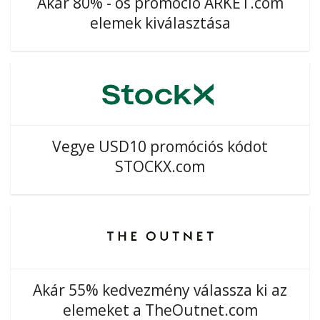
Akár 80% - os promóció ARKET.com
elemek kiválasztása
Vegye USD10 promóciós kódot
STOCKX.com
Akár 55% kedvezmény válassza ki az
elemeket a TheOutnet.com