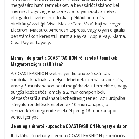
megvásárolható termékeket, a bevásárlótáskához kell
mennie, hogy végrehajtsa ezt a folyamatot, amelyet
elfogadott fizetési módokkal, például betéti és
hitelkártyákkal (pl. Visa, MasterCard, Visa) hajthat végre.
Electron, Maestro, American Express, vagy olyan digitális
pénztárcákon keresztül, mint a PayPal, Apple Pay, Klarna,
ClearPay és Laybuy.
Mennyi ideig tart a COASTFASHION-ról rendelt termékek
Magyarországra szállítása?
A COASTFASHION webhelyen különböző szállítási
módokat kínálnak, amelyek lehetnek normál kézbesítés,
amely 5 munkanapon belül megérkezik a termékhez, vagy
sürgős kézbesítés, amely a 2 munkanapon belüli
kézbesítéstől a másnapi kézbesítésig terjed. Az Európába
irányuló rendelések esetén ez 10 munkanapot, a
nemzetközi megrendeléseknél pedig 16 munkanapot
vehet igénybe.
Jelenleg elérhető kuponok a COASTFASHION Hungary oldalon
Itt található néhány elérhető COASTFASHION promóciós