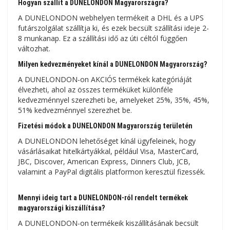
Hogyan szállít a DUNELONDON Magyarországra?
A DUNELONDON webhelyen termékeit a DHL és a UPS
futárszolgálat szállítja ki, és ezek becsült szállítási ideje 2-
8 munkanap. Ez a szállítási idő az úti céltól függően
változhat.
Milyen kedvezményeket kínál a DUNELONDON Magyarország?
A DUNELONDON-on AKCIÓS termékek kategóriáját
élvezheti, ahol az összes terméküket különféle
kedvezménnyel szerezheti be, amelyeket 25%, 35%, 45%,
51% kedvezménnyel szerezhet be.
Fizetési módok a DUNELONDON Magyarország területén
A DUNELONDON lehetőséget kínál ügyfeleinek, hogy
vásárlásaikat hitelkártyákkal, például Visa, MasterCard,
JBC, Discover, American Express, Dinners Club, JCB,
valamint a PayPal digitális platformon keresztül fizessék.
Mennyi ideig tart a DUNELONDON-ról rendelt termékek
magyarországi kiszállítása?
A DUNELONDON-on termékeik kiszállításának becsült