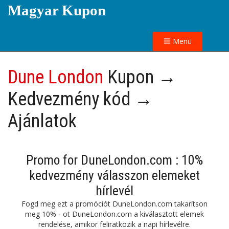
Magyar Kupon
Menü
Dune London
Kupon →
Kedvezmény kód →
Ajánlatok
Promo for DuneLondon.com : 10%
kedvezmény válasszon elemeket
hírlevél
Fogd meg ezt a promóciót DuneLondon.com takarítson
meg 10% - ot DuneLondon.com a kiválasztott elemek
rendelése, amikor feliratkozik a napi hírlevélre.