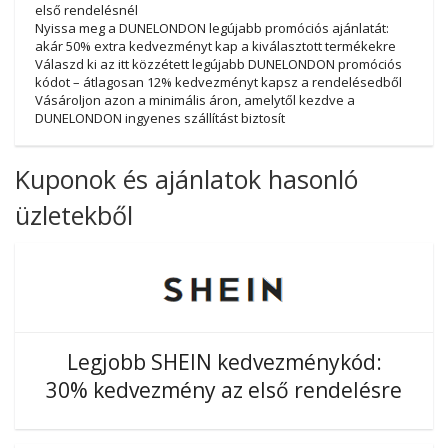
első rendelésnél
Nyissa meg a DUNELONDON legújabb promóciós ajánlatát:
akár 50% extra kedvezményt kap a kiválasztott termékekre
Válaszd ki az itt közzétett legújabb DUNELONDON promóciós
kódot – átlagosan 12% kedvezményt kapsz a rendelésedből
Vásároljon azon a minimális áron, amelytől kezdve a
DUNELONDON ingyenes szállítást biztosít
Kuponok és ajánlatok hasonló
üzletekből
Legjobb SHEIN kedvezménykód:
30% kedvezmény az első rendelésre