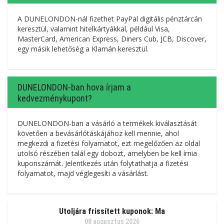
A DUNELONDON-nál fizethet PayPal digitális pénztárcán
keresztül, valamint hitelkártyákkal, például Visa,
MasterCard, American Express, Diners Cub, JCB, Discover,
egy másik lehetőség a Klarnán keresztül.
DUNELONDON-ban hova írjam a
kedvezménykupont?
DUNELONDON-ban a vásárló a termékek kiválasztását
követően a bevásárlótáskájához kell mennie, ahol
megkezdi a fizetési folyamatot, ezt megelőzően az oldal
utolsó részében talál egy dobozt, amelyben be kell írnia
kuponszámát. Jelentkezés után folytathatja a fizetési
folyamatot, majd véglegesíti a vásárlást.
Utoljára frissített kuponok: Ma
08 augusztus 2026