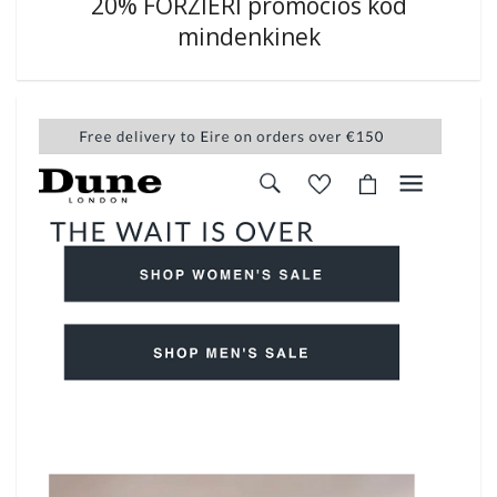
20% FORZIERI promóciós kód
mindenkinek