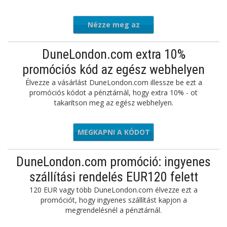
Nézze meg az
ajánlatot
DuneLondon.com extra 10%
promóciós kód az egész webhelyen
Élvezze a vásárlást DuneLondon.com illessze be ezt a
promóciós kódot a pénztárnál, hogy extra 10% - ot
takarítson meg az egész webhelyen.
MEGKAPNI A KÓDOT
EL10321
DuneLondon.com promóció: ingyenes
szállítási rendelés EUR120 felett
120 EUR vagy több DuneLondon.com élvezze ezt a
promóciót, hogy ingyenes szállítást kapjon a
megrendelésnél a pénztárnál.