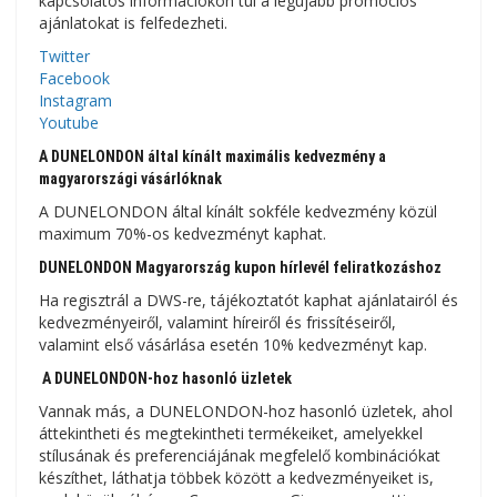
kapcsolatos információkon túl a legújabb promóciós
ajánlatokat is felfedezheti.
Twitter
Facebook
Instagram
Youtube
A DUNELONDON által kínált maximális kedvezmény a
magyarországi vásárlóknak
A DUNELONDON által kínált sokféle kedvezmény közül
maximum 70%-os kedvezményt kaphat.
DUNELONDON Magyarország kupon hírlevél feliratkozáshoz
Ha regisztrál a DWS-re, tájékoztatót kaphat ajánlatairól és
kedvezményeiről, valamint híreiről és frissítéseiről,
valamint első vásárlása esetén 10% kedvezményt kap.
A DUNELONDON-hoz hasonló üzletek
Vannak más, a DUNELONDON-hoz hasonló üzletek, ahol
áttekintheti és megtekintheti termékeiket, amelyekkel
stílusának és preferenciájának megfelelő kombinációkat
készíthet, láthatja többek között a kedvezményeiket is,