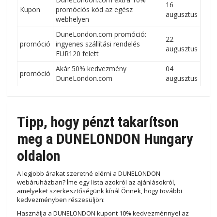
16
Kupon
promóciós kód az egész
augusztus
webhelyen
DuneLondon.com promóció:
22
promóció
ingyenes szállítási rendelés
augusztus
EUR120 felett
Akár 50% kedvezmény
04
promóció
DuneLondon.com
augusztus
Tipp, hogy pénzt takarítson
meg a DUNELONDON Hungary
oldalon
A legjobb árakat szeretné elérni a DUNELONDON
webáruházban? Íme egy lista azokról az ajánlásokról,
amelyeket szerkesztőségünk kínál Önnek, hogy további
kedvezményben részesüljön:
Használja a DUNELONDON kupont 10% kedvezménnyel az