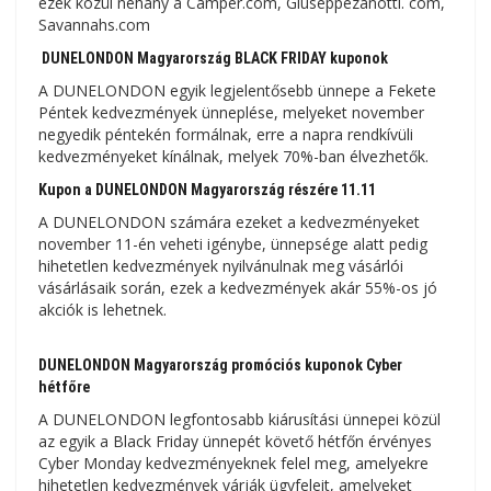
ezek közül néhány a Camper.com, Giuseppezanotti. com,
Savannahs.com
DUNELONDON Magyarország BLACK FRIDAY kuponok
A DUNELONDON egyik legjelentősebb ünnepe a Fekete
Péntek kedvezmények ünneplése, melyeket november
negyedik péntekén formálnak, erre a napra rendkívüli
kedvezményeket kínálnak, melyek 70%-ban élvezhetők.
Kupon a DUNELONDON Magyarország részére 11.11
A DUNELONDON számára ezeket a kedvezményeket
november 11-én veheti igénybe, ünnepsége alatt pedig
hihetetlen kedvezmények nyilvánulnak meg vásárlói
vásárlásaik során, ezek a kedvezmények akár 55%-os jó
akciók is lehetnek.
DUNELONDON Magyarország promóciós kuponok Cyber ​​​​
hétfőre
A DUNELONDON legfontosabb kiárusítási ünnepei közül
az egyik a Black Friday ünnepét követő hétfőn érvényes
Cyber ​​​​Monday kedvezményeknek felel meg, amelyekre
hihetetlen kedvezmények várják ügyfeleit, amelyeket