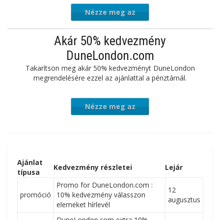
Nézze meg az
ajánlatot
Akár 50% kedvezmény
DuneLondon.com
Takarítson meg akár 50% kedvezményt DuneLondon
megrendelésére ezzel az ajánlattal a pénztárnál.
Nézze meg az
ajánlatot
Ajánlat
Kedvezmény részletei
Lejár
típusa
Promo for DuneLondon.com :
12
promóció
10% kedvezmény válasszon
augusztus
elemeket hírlevél
DuneLondon.com extra 10%