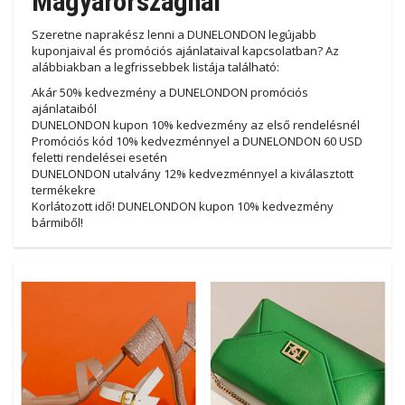
Magyarországnál
Szeretne naprakész lenni a DUNELONDON legújabb
kuponjaival és promóciós ajánlataival kapcsolatban? Az
alábbiakban a legfrissebbek listája található:
Akár 50% kedvezmény a DUNELONDON promóciós
ajánlataiból
DUNELONDON kupon 10% kedvezmény az első rendelésnél
Promóciós kód 10% kedvezménnyel a DUNELONDON 60 USD
feletti rendelései esetén
DUNELONDON utalvány 12% kedvezménnyel a kiválasztott
termékekre
Korlátozott idő! DUNELONDON kupon 10% kedvezmény
bármiből!