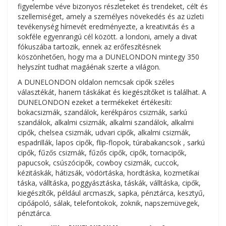
figyelembe véve bizonyos részleteket és trendeket, célt és
szellemiséget, amely a személyes növekedés és az üzleti
tevékenység hírnevét eredményezte, a kreativitás és a
sokféle egyenrangú cél között. a londoni, amely a divat
fókuszába tartozik, ennek az erőfeszítésnek
köszönhetően, hogy ma a DUNELONDON mintegy 350
helyszínt tudhat magáénak szerte a világon.
A DUNELONDON oldalon nemcsak cipők széles
választékát, hanem táskákat és kiegészítőket is találhat. A
DUNELONDON ezeket a termékeket értékesíti:
bokacsizmák, szandálok, kerékpáros csizmák, sarkú
szandálok, alkalmi csizmák, alkalmi szandálok, alkalmi
cipők, chelsea csizmák, udvari cipők, alkalmi csizmák,
espadrillák, lapos cipők, flip-flopok, túrabakancsok , sarkú
cipők, fűzős csizmák, fűzős cipők, cipők, tornacipők,
papucsok, csúszócipők, cowboy csizmák, cuccok,
kézitáskák, hátizsák, vödörtáska, hordtáska, kozmetikai
táska, válltáska, poggyásztáska, táskák, válltáska, cipők,
kiegészítők, például arcmaszk, sapka, pénztárca, kesztyű,
cipőápoló, sálak, telefontokok, zoknik, napszemüvegek,
pénztárca.