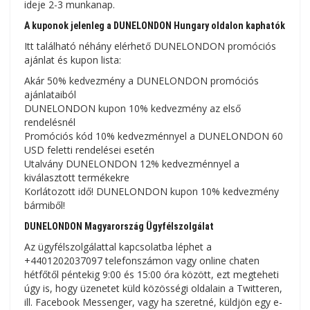
ideje 2-3 munkanap.
A kuponok jelenleg a DUNELONDON Hungary oldalon kaphatók
Itt található néhány elérhető DUNELONDON promóciós
ajánlat és kupon lista:
Akár 50% kedvezmény a DUNELONDON promóciós
ajánlataiból
DUNELONDON kupon 10% kedvezmény az első
rendelésnél
Promóciós kód 10% kedvezménnyel a DUNELONDON 60
USD feletti rendelései esetén
Utalvány DUNELONDON 12% kedvezménnyel a
kiválasztott termékekre
Korlátozott idő! DUNELONDON kupon 10% kedvezmény
bármiből!
DUNELONDON Magyarország Ügyfélszolgálat
Az ügyfélszolgálattal kapcsolatba léphet a
+4401202037097 telefonszámon vagy online chaten
hétfőtől péntekig 9:00 és 15:00 óra között, ezt megteheti
úgy is, hogy üzenetet küld közösségi oldalain a Twitteren,
ill. Facebook Messenger, vagy ha szeretné, küldjön egy e-