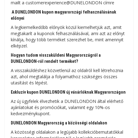
mailt a customerexperience@DUNELONDON címre
A DUNELONDON kupon magyarországi felhasználásának
előnyei
A legkiemelkedőbb előnyök közül kiemelhetjük azt, amit
megtakarít a kuponok felhasználásával, ami azt az előnyt
kínálja, hogy több terméket szerezhet be, mint amennyit
elképzel.
Hogyan tudom visszaküldeni Magyarországról a
DUNELONDON-ról rendelt terméket?
A visszaküldéshez közvetlenül az oldalról kell létrehoznia
azt, ahol megtalálja a folyamathoz szükséges összes
utasítást és lépést.
Exkluzív kupon DUNELONDON új vásárlóknak Magyarországon
Az új ügyfelek élvezhetik a DUNELONDON által elérhető
ajánlatokat és promóciókat, valamint egy 10%-os
kedvezménykupont.
DUNELONDON Magyarország a közösségi oldalakon
A közösségi oldalakon a legújabb kollekcióbemutatókkal