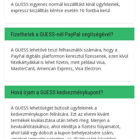
A GUESS ingyenes normál kiszállítást kínál ügyfeleinek,
expressz kiszállítás kérése esetén 16 fontba kerül.
Fizethetek a GUESS-nél PayPal segítségével?
A GUESS lehetővé teszi felhasználói számára, hogy a
PayPal digitális platformon keresztül fizessenek, ezen kívül
hitelkártyákkal is lehet fizetni, mint például Visa,
MasterCard, American Express, Visa Electron.
Hová írjam a GUESS kedvezménykupont?
A GUESS lehetőséget biztosít ügyfeleinek a
kedvezménykupon felírására. Ezt az elvinni kívánt
termékek kiválasztása után teheti meg. Menjen a
bevásárlótáskához, ahol elindítja a fizetési folyamatot,
ahol talál egy dobozt a kupon behelyezésére szám,
amelyet igényelni szeretne, az alkalmazást követően