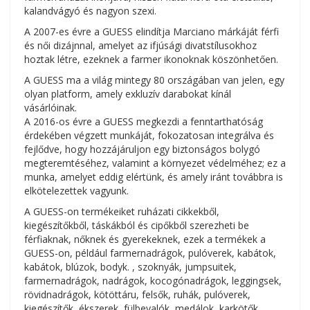
kalandvágyó és nagyon szexi.
A 2007-es évre a GUESS elindítja Marciano márkáját férfi
és női dizájnnal, amelyet az ifjúsági divatstílusokhoz
hoztak létre, ezeknek a farmer ikonoknak köszönhetően.
A GUESS ma a világ mintegy 80 országában van jelen, egy
olyan platform, amely exkluzív darabokat kínál
vásárlóinak.
A 2016-os évre a GUESS megkezdi a fenntarthatóság
érdekében végzett munkáját, fokozatosan integrálva és
fejlődve, hogy hozzájáruljon egy biztonságos bolygó
megteremtéséhez, valamint a környezet védelméhez; ez a
munka, amelyet eddig elértünk, és amely iránt továbbra is
elkötelezettek vagyunk.
A GUESS-on termékeiket ruházati cikkekből,
kiegészítőkből, táskákból és cipőkből szerezheti be
férfiaknak, nőknek és gyerekeknek, ezek a termékek a
GUESS-on, például farmernadrágok, pulóverek, kabátok,
kabátok, blúzok, bodyk. , szoknyák, jumpsuitek,
farmernadrágok, nadrágok, kocogónadrágok, leggingsek,
rövidnadrágok, kötöttáru, felsők, ruhák, pulóverek,
kiegészítők, ékszerek, fülbevalók, medálok, karkötők,