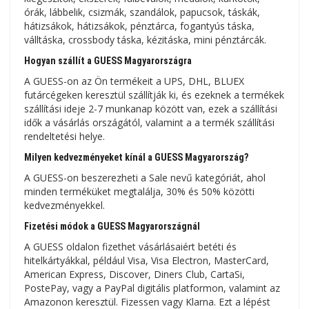
órák, lábbelik, csizmák, szandálok, papucsok, táskák,
hátizsákok, hátizsákok, pénztárca, fogantyús táska,
válltáska, crossbody táska, kézitáska, mini pénztárcák.
Hogyan szállít a GUESS Magyarországra
A GUESS-on az Ön termékeit a UPS, DHL, BLUEX
futárcégeken keresztül szállítják ki, és ezeknek a termékek
szállítási ideje 2-7 munkanap között van, ezek a szállítási
idők a vásárlás országától, valamint a a termék szállítási
rendeltetési helye.
Milyen kedvezményeket kínál a GUESS Magyarország?
A GUESS-on beszerezheti a Sale nevű kategóriát, ahol
minden terméküket megtalálja, 30% és 50% közötti
kedvezményekkel.
Fizetési módok a GUESS Magyarországnál
A GUESS oldalon fizethet vásárlásaiért betéti és
hitelkártyákkal, például Visa, Visa Electron, MasterCard,
American Express, Discover, Diners Club, CartaSi,
PostePay, vagy a PayPal digitális platformon, valamint az
Amazonon keresztül. Fizessen vagy Klarna. Ezt a lépést