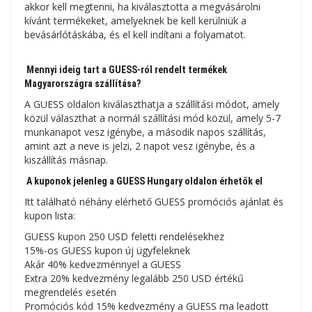
akkor kell megtenni, ha kiválasztotta a megvásárolni
kívánt termékeket, amelyeknek be kell kerülniük a
bevásárlótáskába, és el kell indítani a folyamatot.
Mennyi ideig tart a GUESS-ról rendelt termékek
Magyarországra szállítása?
A GUESS oldalon kiválaszthatja a szállítási módot, amely
közül választhat a normál szállítási mód közül, amely 5-7
munkanapot vesz igénybe, a második napos szállítás,
amint azt a neve is jelzi, 2 napot vesz igénybe, és a
kiszállítás másnap.
A kuponok jelenleg a GUESS Hungary oldalon érhetők el
Itt található néhány elérhető GUESS promóciós ajánlat és
kupon lista:
GUESS kupon 250 USD feletti rendelésekhez
15%-os GUESS kupon új ügyfeleknek
Akár 40% kedvezménnyel a GUESS
Extra 20% kedvezmény legalább 250 USD értékű
megrendelés esetén
Promóciós kód 15% kedvezmény a GUESS ma leadott