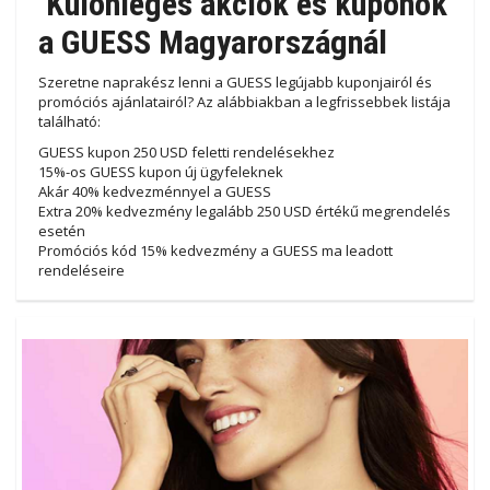
Különleges akciók és kuponok
a GUESS Magyarországnál
Szeretne naprakész lenni a GUESS legújabb kuponjairól és
promóciós ajánlatairól? Az alábbiakban a legfrissebbek listája
található:
GUESS kupon 250 USD feletti rendelésekhez
15%-os GUESS kupon új ügyfeleknek
Akár 40% kedvezménnyel a GUESS
Extra 20% kedvezmény legalább 250 USD értékű megrendelés
esetén
Promóciós kód 15% kedvezmény a GUESS ma leadott
rendeléseire