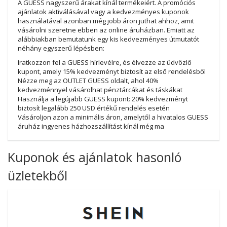
A GUESS nagyszerű árakat kínál termékeiért. A promóciós
ajánlatok aktiválásával vagy a kedvezményes kuponok
használatával azonban még jobb áron juthat ahhoz, amit
vásárolni szeretne ebben az online áruházban. Emiatt az
alábbiakban bemutatunk egy kis kedvezményes útmutatót
néhány egyszerű lépésben:
Iratkozzon fel a GUESS hírlevélre, és élvezze az üdvözlő
kupont, amely 15% kedvezményt biztosít az első rendelésből
Nézze meg az OUTLET GUESS oldalt, ahol 40%
kedvezménnyel vásárolhat pénztárcákat és táskákat
Használja a legújabb GUESS kupont: 20% kedvezményt
biztosít legalább 250 USD értékű rendelés esetén
Vásároljon azon a minimális áron, amelytől a hivatalos GUESS
áruház ingyenes házhozszállítást kínál még ma
Kuponok és ajánlatok hasonló
üzletekből