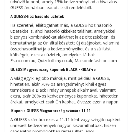
üdvözlő kupont, amely 15% kedvezményt ad a hivatalos
GUESS áruházban leadott első rendelésből.
A GUESS-hoz hasonló üzletek
Ha szeretné, ellátogathat más, a GUESS-hoz hasonló
üzletekbe is, ahol hasonló cikkeket találhat, amelyekkel
bizonyos kombinációkat alakíthat ki az öltözékében, és
bemutathatja az Ön által készített új dizájnokat, valamint
összehasonlíthatja a kedvezményeiket és a szállítást.
költségek, ezek az üzletek, amelyeket láthat:
Estro.com.au, Quizclothing.co.uk, Maisondefashion.com
GUESS Magyarország kuponok BLACK FRIDAY-re
A világ egyik legjobb márkája, mint például a GUESS,
hihetetlen, akár 70%-os árengedményt kínál egyes
termékeire a Black Friday ünnepek alkalmával, valamint
extra, akár 20%-os kedvezményes kuponokat, hihetetlen
árakat, amelyeket csak Ön kaphat. élvezze ezen a napon.
Kupon a GUESS Magyarország számára 11.11
A GUESS számára ezek a 11.11-ként vagy szinglik napként
ünnepelt kedvezmények nagyon kiszámíthatóak, hiszen
csodálatos promóciókban részesülhet, ahol