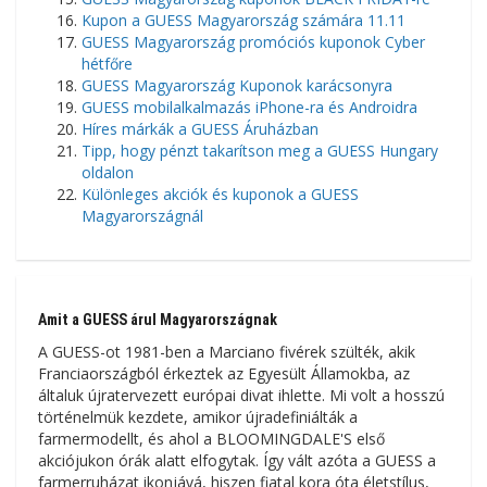
Kupon a GUESS Magyarország számára 11.11
GUESS Magyarország promóciós kuponok Cyber ​​​​
hétfőre
GUESS Magyarország Kuponok karácsonyra
GUESS mobilalkalmazás iPhone-ra és Androidra
Híres márkák a GUESS Áruházban
Tipp, hogy pénzt takarítson meg a GUESS Hungary
oldalon
Különleges akciók és kuponok a GUESS
Magyarországnál
Amit a GUESS árul Magyarországnak
A GUESS-ot 1981-ben a Marciano fivérek szülték, akik
Franciaországból érkeztek az Egyesült Államokba, az
általuk újratervezett európai divat ihlette. Mi volt a hosszú
történelmük kezdete, amikor újradefiniálták a
farmermodellt, és ahol a BLOOMINGDALE'S első
akciójukon órák alatt elfogytak. Így vált azóta a GUESS a
farmerruházat ikonjává, hiszen fiatal kora óta életstílus,