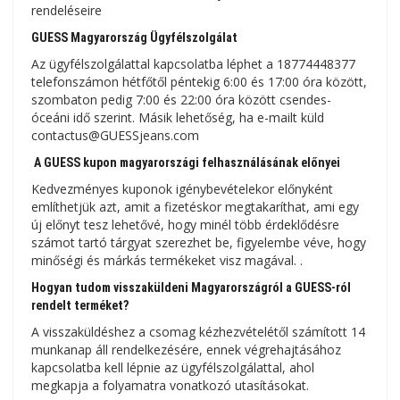
rendeléseire
GUESS Magyarország Ügyfélszolgálat
Az ügyfélszolgálattal kapcsolatba léphet a 18774448377
telefonszámon hétfőtől péntekig 6:00 és 17:00 óra között,
szombaton pedig 7:00 és 22:00 óra között csendes-
óceáni idő szerint. Másik lehetőség, ha e-mailt küld
contactus@GUESSjeans.com
A GUESS kupon magyarországi felhasználásának előnyei
Kedvezményes kuponok igénybevételekor előnyként
említhetjük azt, amit a fizetéskor megtakaríthat, ami egy
új előnyt tesz lehetővé, hogy minél több érdeklődésre
számot tartó tárgyat szerezhet be, figyelembe véve, hogy
minőségi és márkás termékeket visz magával. .
Hogyan tudom visszaküldeni Magyarországról a GUESS-ról
rendelt terméket?
A visszaküldéshez a csomag kézhezvételétől számított 14
munkanap áll rendelkezésére, ennek végrehajtásához
kapcsolatba kell lépnie az ügyfélszolgálattal, ahol
megkapja a folyamatra vonatkozó utasításokat.