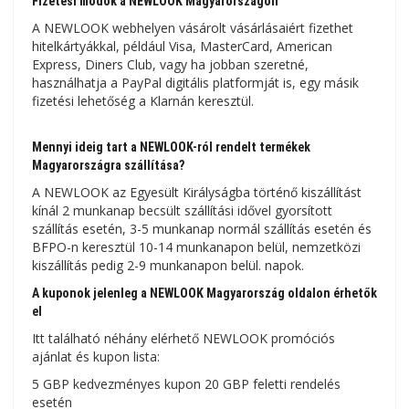
Fizetési módok a NEWLOOK Magyarországon
A NEWLOOK webhelyen vásárolt vásárlásaiért fizethet
hitelkártyákkal, például Visa, MasterCard, American
Express, Diners Club, vagy ha jobban szeretné,
használhatja a PayPal digitális platformját is, egy másik
fizetési lehetőség a Klarnán keresztül.
Mennyi ideig tart a NEWLOOK-ról rendelt termékek
Magyarországra szállítása?
A NEWLOOK az Egyesült Királyságba történő kiszállítást
kínál 2 munkanap becsült szállítási idővel gyorsított
szállítás esetén, 3-5 munkanap normál szállítás esetén és
BFPO-n keresztül 10-14 munkanapon belül, nemzetközi
kiszállítás pedig 2-9 munkanapon belül. napok.
A kuponok jelenleg a NEWLOOK Magyarország oldalon érhetők
el
Itt található néhány elérhető NEWLOOK promóciós
ajánlat és kupon lista:
5 GBP kedvezményes kupon 20 GBP feletti rendelés
esetén