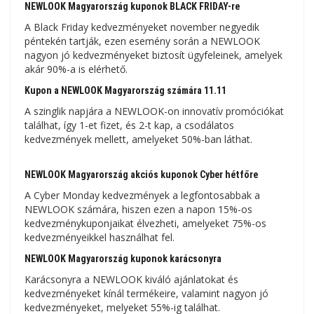
NEWLOOK Magyarország kuponok BLACK FRIDAY-re
A Black Friday kedvezményeket november negyedik
péntekén tartják, ezen esemény során a NEWLOOK
nagyon jó kedvezményeket biztosít ügyfeleinek, amelyek
akár 90%-a is elérhető.
Kupon a NEWLOOK Magyarország számára 11.11
A szinglik napjára a NEWLOOK-on innovatív promóciókat
találhat, így 1-et fizet, és 2-t kap, a csodálatos
kedvezmények mellett, amelyeket 50%-ban láthat.
NEWLOOK Magyarország akciós kuponok Cyber ​​​​hétfőre
A Cyber ​​​​Monday kedvezmények a legfontosabbak a
NEWLOOK számára, hiszen ezen a napon 15%-os
kedvezménykuponjaikat élvezheti, amelyeket 75%-os
kedvezményeikkel használhat fel.
NEWLOOK Magyarország kuponok karácsonyra
Karácsonyra a NEWLOOK kiváló ajánlatokat és
kedvezményeket kínál termékeire, valamint nagyon jó
kedvezményeket, melyeket 55%-ig találhat.