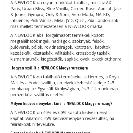
A NEWLOOK-on olyan márkákat találhat, mint az AX
Paris, Urban Bliss, Blue Vanilla, Cameo Rose, Apricot, Jack
& Jones, Gympro, Only & Sons, Vero Moda, NA-KD,
Influence, Pink Vanilla, Mela, JYD, Quiz , Zibi London sok
más mellett természetesen a NEWLOOK márka.
A NEWLOOK által forgalmazott termékek között
megtalálhatók ingek, nadrágok, szoknyák, felsők,
pulóverek, pólók, rövidnadrágok, kötöttáru, kabátok,
kézitáskák, kézitáskák, válltáskák, crossbody táskák,
kismamaruhák, kiegészítők, sapkák, övek, cikkek otthonra
Hogyan szállít a NEWLOOK Magyarországra
A NEWLOOK-on található termékeket a Hermes, a Royal
Mail és a Yodel szállítja, amelyek kézbesítési ideje 2–5
munkanap az Egyesült Királyságban, és 3–14 munkanap
nemzetközi szállítás esetén.
Milyen kedvezményeket kínál a NEWLOOK Magyarország?
A NEWLOOK-on 40% és 60% közötti kedvezményt
kaphat. Valamint 25% kedvezményben részesülhet, ha
feliratkozik hírlevelükre.