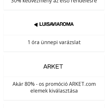
30% kedvezmény az első rendelésre
1 óra ünnepi varázslat
Akár 80% - os promóció ARKET.com
elemek kiválasztása