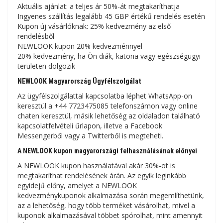
Aktuális ajánlat: a teljes ár 50%-át megtakaríthatja
Ingyenes szállítás legalább 45 GBP értékű rendelés esetén
Kupon új vásárlóknak: 25% kedvezmény az első
rendelésből
NEWLOOK kupon 20% kedvezménnyel
20% kedvezmény, ha Ön diák, katona vagy egészségügyi
területen dolgozik
NEWLOOK Magyarország Ügyfélszolgálat
Az ügyfélszolgálattal kapcsolatba léphet WhatsApp-on
keresztül a +44 7723475085 telefonszámon vagy online
chaten keresztül, másik lehetőség az oldaladon található
kapcsolatfelvételi űrlapon, illetve a Facebook
Messengerből vagy a Twitterből is megteheti.
A NEWLOOK kupon magyarországi felhasználásának előnyei
A NEWLOOK kupon használatával akár 30%-ot is
megtakaríthat rendelésének árán. Az egyik leginkább
egyidejű előny, amelyet a NEWLOOK
kedvezménykuponok alkalmazása során megemlíthetünk,
az a lehetőség, hogy több terméket vásárolhat, mivel a
kuponok alkalmazásával többet spórolhat, mint amennyit