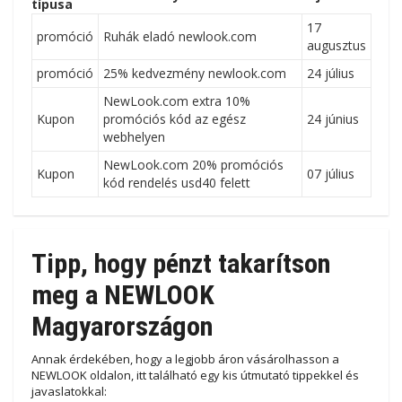
típusa
17
promóció
Ruhák eladó newlook.com
augusztus
promóció
25% kedvezmény newlook.com
24 július
NewLook.com extra 10%
Kupon
promóciós kód az egész
24 június
webhelyen
NewLook.com 20% promóciós
Kupon
07 július
kód rendelés usd40 felett
Tipp, hogy pénzt takarítson
meg a NEWLOOK
Magyarországon
Annak érdekében, hogy a legjobb áron vásárolhasson a
NEWLOOK oldalon, itt található egy kis útmutató tippekkel és
javaslatokkal: