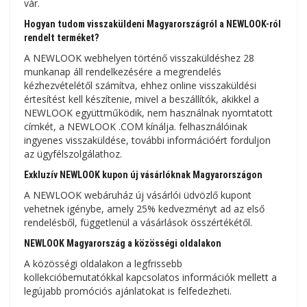
vár.
Hogyan tudom visszaküldeni Magyarországról a NEWLOOK-ról
rendelt terméket?
A NEWLOOK webhelyen történő visszaküldéshez 28
munkanap áll rendelkezésére a megrendelés
kézhezvételétől számítva, ehhez online visszaküldési
értesítést kell készítenie, mivel a beszállítók, akikkel a
NEWLOOK együttműködik, nem használnak nyomtatott
címkét, a NEWLOOK .COM kínálja. felhasználóinak
ingyenes visszaküldése, további információért forduljon
az ügyfélszolgálathoz.
Exkluzív NEWLOOK kupon új vásárlóknak Magyarországon
A NEWLOOK webáruház új vásárlói üdvözlő kupont
vehetnek igénybe, amely 25% kedvezményt ad az első
rendelésből, függetlenül a vásárlások összértékétől.
NEWLOOK Magyarország a közösségi oldalakon
A közösségi oldalakon a legfrissebb
kollekcióbemutatókkal kapcsolatos információk mellett a
legújabb promóciós ajánlatokat is felfedezheti.