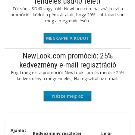
rendelés usd40 felett
Töltsön USD40 vagy több NewLook.com használja ezt a
promóciós kódot a pénztár alatt, hogy 20% - ot takarítson
meg a megrendelésén.
MEGKAPNI A KÓDOT
andsave
NewLook.com promóció: 25%
kedvezmény e-mail regisztráció
Fogd meg ezt a promóciót NewLook.com és mentse 25%
kedvezmény a megrendelés, Ha regisztrál az e-mail.
Nézze meg az
ajánlatot
Ajánlat
Kedvezmény részletei
Lejár