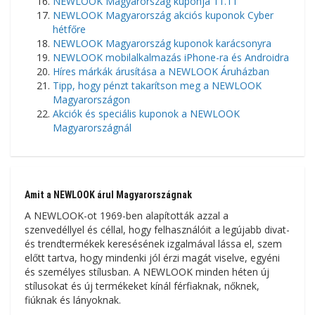
NEWLOOK Magyarország kuponja 11.11
NEWLOOK Magyarország akciós kuponok Cyber ​​​​
hétfőre
NEWLOOK Magyarország kuponok karácsonyra
NEWLOOK mobilalkalmazás iPhone-ra és Androidra
Híres márkák árusítása a NEWLOOK Áruházban
Tipp, hogy pénzt takarítson meg a NEWLOOK
Magyarországon
Akciók és speciális kuponok a NEWLOOK
Magyarországnál
Amit a NEWLOOK árul Magyarországnak
A NEWLOOK-ot 1969-ben alapították azzal a
szenvedéllyel és céllal, hogy felhasználóit a legújabb divat-
és trendtermékek keresésének izgalmával lássa el, szem
előtt tartva, hogy mindenki jól érzi magát viselve, egyéni
és személyes stílusban. A NEWLOOK minden héten új
stílusokat és új termékeket kínál férfiaknak, nőknek,
fiúknak és lányoknak.