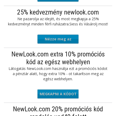
ajánlatot
25% kedvezmény newlook.com
Ne pazarolja az idejét, és most megkapja a 25%
kedvezményt minden férfi ruházatra.Siess és Vásárolj most!
Nézze meg az
ajánlatot
NewLook.com extra 10% promóciós
kód az egész webhelyen
Látogatás NewLook.com használja ezt a promóciós kódot
a pénztár alatt, hogy extra 10% - ot takarítson meg az
egész webhelyen.
MEGKAPNI A KÓDOT
OKERS10
NewLook.com 20% promóciós kód