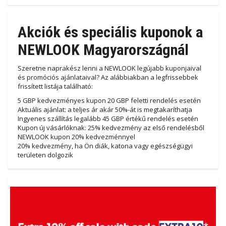
Akciók és speciális kuponok a
NEWLOOK Magyarországnál
Szeretne naprakész lenni a NEWLOOK legújabb kuponjaival
és promóciós ajánlataival? Az alábbiakban a legfrissebbek
frissített listája található:
5 GBP kedvezményes kupon 20 GBP feletti rendelés esetén
Aktuális ajánlat: a teljes ár akár 50%-át is megtakaríthatja
Ingyenes szállítás legalább 45 GBP értékű rendelés esetén
Kupon új vásárlóknak: 25% kedvezmény az első rendelésből
NEWLOOK kupon 20% kedvezménnyel
20% kedvezmény, ha Ön diák, katona vagy egészségügyi
területen dolgozik