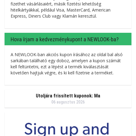
fizethet vásárlásaiért, másik fizetési lehetőség
hitelkártyákkal, például Visa, MasterCard, American
Express, Diners Club vagy Klarnán keresztül.
Hova írjam a kedvezménykupont a NEWLOOK-ba?
A NEWLOOK-ban akciós kupon írásához az oldal bal alsó
sarkában található egy doboz, amelyen a kupon számát
kell feltüntetni, ezt a lépést a termék kiválasztását
követően hajtjuk végre, és ki kell fizetnie a terméket.
Utoljára frissített kuponok: Ma
06 augusztus 2026