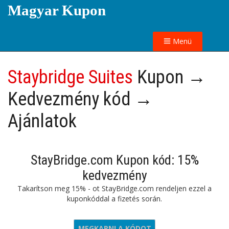
Magyar Kupon
Menü
Staybridge Suites
Kupon →
Kedvezmény kód →
Ajánlatok
StayBridge.com Kupon kód: 15%
kedvezmény
Takarítson meg 15% - ot StayBridge.com rendeljen ezzel a
kuponkóddal a fizetés során.
MEGKAPNI A KÓDOT
86DP6