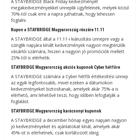
A STAYBRIDGE Black Friday kedvezményét
megakedvezményekkel ünneplik ügyfeleinek, melyek közül
70%-tól csak erre a napra juthatnak, hogy lehessen
foglalni.
Kupon a STAYBRIDGE Magyarország részére 11.11
A STAYBRIDGE által a 11.11-i kiárusítási ünnepre vagy a
szinglik napjára kínált kedvezmények nagyon megtérülők
vásárlói számára, hiszen a nagyon jó promóciók mellett
25%-tól is elérhetik.
STAYBRIDGE Magyarország akciós kuponok Cyber ​​​​hétfőre
A STAYBRIDGE számára a Cyber ​​​​hétfői értékesítési ünnep
az egyik legfontosabb, mivel ezeken a dátumokon
kedvezményeket biztosítanak, amelyek akár 75%-a is
elérhető, ami lehetővé teszi, hogy időben lefoglalják a
foglalást.
STAYBRIDGE Magyarország karácsonyi kuponok
A STAYBRIDGE a december hónap egyes napjain nagyon
jó kedvezményeket és ajánlatokat kínál, amelyek akár
45%-ot is elérhetnek, csak korlátozott ideig.