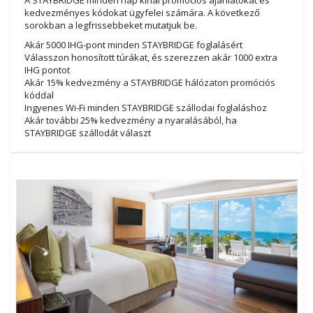
A STAYBRIDGE minden nap kínál promóciós ajánlatokat és
kedvezményes kódokat ügyfelei számára. A következő
sorokban a legfrissebbeket mutatjuk be.
Akár 5000 IHG-pont minden STAYBRIDGE foglalásért
Válasszon honosított túrákat, és szerezzen akár 1000 extra
IHG pontot
Akár 15% kedvezmény a STAYBRIDGE hálózaton promóciós
kóddal
Ingyenes Wi-Fi minden STAYBRIDGE szállodai foglaláshoz
Akár további 25% kedvezmény a nyaralásából, ha
STAYBRIDGE szállodát választ