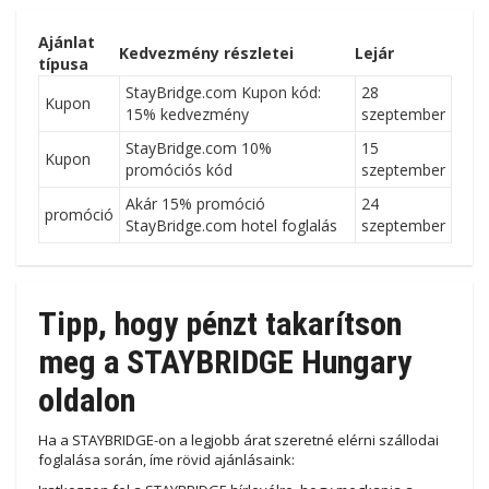
Ajánlat
Kedvezmény részletei
Lejár
típusa
StayBridge.com Kupon kód:
28
Kupon
15% kedvezmény
szeptember
StayBridge.com 10%
15
Kupon
promóciós kód
szeptember
Akár 15% promóció
24
promóció
StayBridge.com hotel foglalás
szeptember
Tipp, hogy pénzt takarítson
meg a STAYBRIDGE Hungary
oldalon
Ha a STAYBRIDGE-on a legjobb árat szeretné elérni szállodai
foglalása során, íme rövid ajánlásaink: