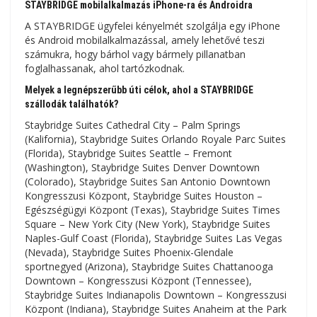
STAYBRIDGE mobilalkalmazás iPhone-ra és Androidra
A STAYBRIDGE ügyfelei kényelmét szolgálja egy iPhone
és Android mobilalkalmazással, amely lehetővé teszi
számukra, hogy bárhol vagy bármely pillanatban
foglalhassanak, ahol tartózkodnak.
Melyek a legnépszerűbb úti célok, ahol a STAYBRIDGE
szállodák találhatók?
Staybridge Suites Cathedral City – Palm Springs
(Kalifornia), Staybridge Suites Orlando Royale Parc Suites
(Florida), Staybridge Suites Seattle – Fremont
(Washington), Staybridge Suites Denver Downtown
(Colorado), Staybridge Suites San Antonio Downtown
Kongresszusi Központ, Staybridge Suites Houston –
Egészségügyi Központ (Texas), Staybridge Suites Times
Square – New York City (New York), Staybridge Suites
Naples-Gulf Coast (Florida), Staybridge Suites Las Vegas
(Nevada), Staybridge Suites Phoenix-Glendale
sportnegyed (Arizona), Staybridge Suites Chattanooga
Downtown – Kongresszusi Központ (Tennessee),
Staybridge Suites Indianapolis Downtown – Kongresszusi
Központ (Indiana), Staybridge Suites Anaheim at the Park