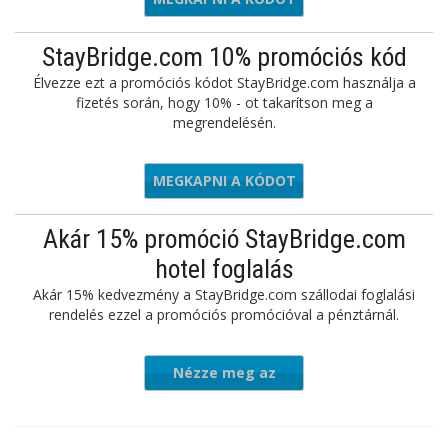
StayBridge.com 10% promóciós kód
Élvezze ezt a promóciós kódot StayBridge.com használja a
fizetés során, hogy 10% - ot takarítson meg a
megrendelésén.
MEGKAPNI A KÓDOT
BUYMORE
Akár 15% promóció StayBridge.com
hotel foglalás
Akár 15% kedvezmény a StayBridge.com szállodai foglalási
rendelés ezzel a promóciós promócióval a pénztárnál.
Nézze meg az
ajánlatot