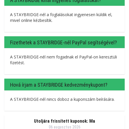
A STAYBRIDGE kínál ingyenes foglalásokat?
A STAYBRIDGE-nél a foglalásokat ingyenesen küldik el,
mivel online kézbesítik.
Fizethetek a STAYBRIDGE-nél PayPal segítségével?
A STAYBRIDGE-nél nem fogadnak el PayPal-on keresztüli
fizetést.
Hová írjam a STAYBRIDGE kedvezménykupont?
A STAYBRIDGE-nél nincs doboz a kuponszám beírására.
Utoljára frissített kuponok: Ma
06 augusztus 2026