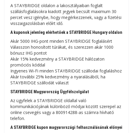
A STAYBRIDGE oldalon a lakosztályaiban foglalt
szállásfoglalásokra kiadott jegyek becsült maximum 30
percet vesz igénybe, hogy megérkezzenek, vagy a fizetési
visszaigazolásban előírt idő.
A kuponok jelenleg elérhetőek a STAYBRIDGE Hungary oldalon
Akár 5000 IHG-pont minden STAYBRIDGE foglalásért
Válasszon honosított túrákat, és szerezzen akár 1000
bónusz IHG pontot
Akár 15% kedvezmény a STAYBRIDGE hálózaton
promóciós kóddal
Ingyenes Wi-Fi minden STAYBRIDGE szállodai foglaláshoz
Akár további 25% kedvezmény a nyaralásából, ha
STAYBRIDGE szállodát választ
STAYBRIDGE Magyarország Ügyfélszolgálat
Az ügyfelek a STAYBRIDGE oldallal való
kommunikációjának különböző módjai között szerepel az
online csevegés vagy a 800914288-as számra hívható
telefon.
A STAYBRIDGE kupon magyarországi felhasználásának előnyei