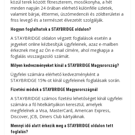
közül terek között fitneszterem, mosókonyha, a hét
minden napján 24 órában elérhető különféle üzletek,
valamint bárjai, éttermei, úszómedencéi és zöldterületei a
friss levegő és a természet élvezetét szolgálják.
Hogyan foglalhatok a STAYBRIDGE oldalon?
A STAYBRIDGE oldalon végzett foglalások esetén a
jegyeket online kézbesítjük ügyfeleinek, azaz e-mailben
érkeznek meg az Ön e-mail címére, ahol megkapja a
foglalás visszaigazoló számát.
Milyen kedvezményeket kínál a STAYBRIDGE Magyarország?
Ügyfelei számára elérhető kedvezményként a
STAYBRIDGE 15%-ot kínál ügyfeleinek foglalásaik során.
Fizetési módok a STAYBRIDGE Magyarországnál
A STAYBRIDGE számos fizetési lehetőséget kínál ügyfelei
számára a fő hitelkártyákon keresztül, amelyek
megfelelnek a Visa, MasterCard, American Express,
Discover, JCB, Diners Club kártyáknak.
Mennyi idő alatt érkezik meg a STAYBRIDGE oldalon tett
foglalás?