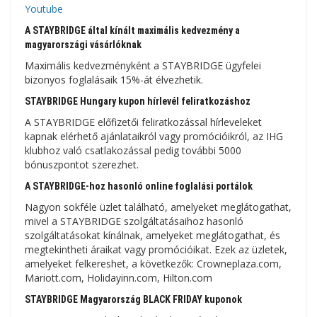
Youtube
A STAYBRIDGE által kínált maximális kedvezmény a
magyarországi vásárlóknak
Maximális kedvezményként a STAYBRIDGE ügyfelei
bizonyos foglalásaik 15%-át élvezhetik.
STAYBRIDGE Hungary kupon hírlevél feliratkozáshoz
A STAYBRIDGE előfizetői feliratkozással hírleveleket
kapnak elérhető ajánlataikról vagy promócióikról, az IHG
klubhoz való csatlakozással pedig további 5000
bónuszpontot szerezhet.
A STAYBRIDGE-hoz hasonló online foglalási portálok
Nagyon sokféle üzlet található, amelyeket meglátogathat,
mivel a STAYBRIDGE szolgáltatásaihoz hasonló
szolgáltatásokat kínálnak, amelyeket meglátogathat, és
megtekintheti áraikat vagy promócióikat. Ezek az üzletek,
amelyeket felkereshet, a következők: Crowneplaza.com,
Mariott.com, Holidayinn.com, Hilton.com
STAYBRIDGE Magyarország BLACK FRIDAY kuponok