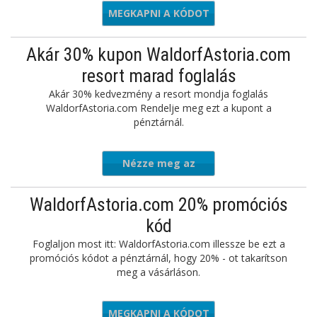
MEGKAPNI A KÓDOT
PGMFR1
Akár 30% kupon WaldorfAstoria.com
resort marad foglalás
Akár 30% kedvezmény a resort mondja foglalás
WaldorfAstoria.com Rendelje meg ezt a kupont a
pénztárnál.
Nézze meg az
ajánlatot
WaldorfAstoria.com 20% promóciós
kód
Foglaljon most itt: WaldorfAstoria.com illessze be ezt a
promóciós kódot a pénztárnál, hogy 20% - ot takarítson
meg a vásárláson.
MEGKAPNI A KÓDOT
hap