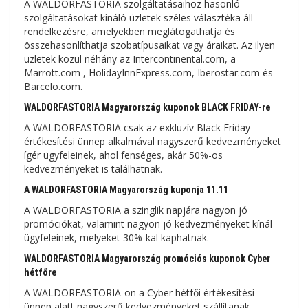
A WALDORFASTORIA szolgáltatásaihoz hasonló
szolgáltatásokat kínáló üzletek széles választéka áll
rendelkezésre, amelyekben meglátogathatja és
összehasonlíthatja szobatípusaikat vagy áraikat. Az ilyen
üzletek közül néhány az Intercontinental.com, a
Marrott.com , HolidayInnExpress.com, Iberostar.com és
Barcelo.com.
WALDORFASTORIA Magyarország kuponok BLACK FRIDAY-re
A WALDORFASTORIA csak az exkluzív Black Friday
értékesítési ünnep alkalmával nagyszerű kedvezményeket
ígér ügyfeleinek, ahol fenséges, akár 50%-os
kedvezményeket is találhatnak.
A WALDORFASTORIA Magyarország kuponja 11.11
A WALDORFASTORIA a szinglik napjára nagyon jó
promóciókat, valamint nagyon jó kedvezményeket kínál
ügyfeleinek, melyeket 30%-kal kaphatnak.
WALDORFASTORIA Magyarország promóciós kuponok Cyber ​​​​
hétfőre
A WALDORFASTORIA-on a Cyber ​​​​hétfői értékesítési
ünnep alatt nagyszerű kedvezményeket szállítanak