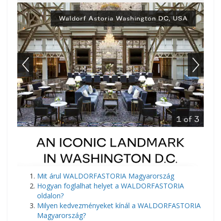
Mit árul WALDORFASTORIA Magyarország
Hogyan foglalhat helyet a WALDORFASTORIA
oldalon?
Milyen kedvezményeket kínál a WALDORFASTORIA
Magyarország?