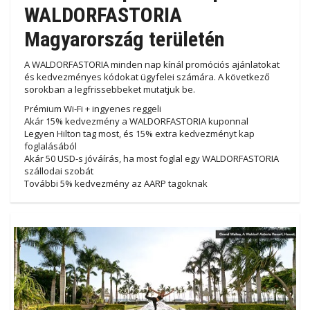
WALDORFASTORIA
Magyarország területén
A WALDORFASTORIA minden nap kínál promóciós ajánlatokat
és kedvezményes kódokat ügyfelei számára. A következő
sorokban a legfrissebbeket mutatjuk be.
Prémium Wi-Fi + ingyenes reggeli
Akár 15% kedvezmény a WALDORFASTORIA kuponnal
Legyen Hilton tag most, és 15% extra kedvezményt kap
foglalásából
Akár 50 USD-s jóváírás, ha most foglal egy WALDORFASTORIA
szállodai szobát
További 5% kedvezmény az AARP tagoknak