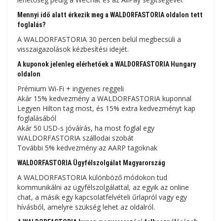
Mennyi idő alatt érkezik meg a WALDORFASTORIA oldalon tett
foglalás?
A WALDORFASTORIA 30 percen belül megbecsüli a
visszaigazolások kézbesítési idejét.
A kuponok jelenleg elérhetőek a WALDORFASTORIA Hungary
oldalon
Prémium Wi-Fi + ingyenes reggeli
Akár 15% kedvezmény a WALDORFASTORIA kuponnal
Legyen Hilton tag most, és 15% extra kedvezményt kap
foglalásából
Akár 50 USD-s jóváírás, ha most foglal egy
WALDORFASTORIA szállodai szobát
További 5% kedvezmény az AARP tagoknak
WALDORFASTORIA Ügyfélszolgálat Magyarország
A WALDORFASTORIA különböző módokon tud
kommunikálni az ügyfélszolgálattal, az egyik az online
chat, a másik egy kapcsolatfelvételi űrlapról vagy egy
hívásból, amelyre szükség lehet az oldalról.