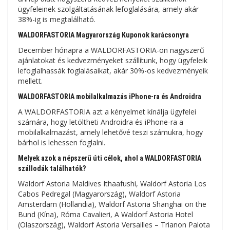
ügyfeleinek szolgáltatásának lefoglalására, amely akár
38%-ig is megtalálható.
WALDORFASTORIA Magyarország Kuponok karácsonyra
December hónapra a WALDORFASTORIA-on nagyszerű
ajánlatokat és kedvezményeket szállítunk, hogy ügyfeleik
lefoglalhassák foglalásaikat, akár 30%-os kedvezményeik
mellett.
WALDORFASTORIA mobilalkalmazás iPhone-ra és Androidra
A WALDORFASTORIA azt a kényelmet kínálja ügyfelei
számára, hogy letöltheti Androidra és iPhone-ra a
mobilalkalmazást, amely lehetővé teszi számukra, hogy
bárhol is lehessen foglalni.
Melyek azok a népszerű úti célok, ahol a WALDORFASTORIA
szállodák találhatók?
Waldorf Astoria Maldives Ithaafushi, Waldorf Astoria Los
Cabos Pedregal (Magyarország), Waldorf Astoria
Amsterdam (Hollandia), Waldorf Astoria Shanghai on the
Bund (Kína), Róma Cavalieri, A Waldorf Astoria Hotel
(Olaszország), Waldorf Astoria Versailles – Trianon Palota