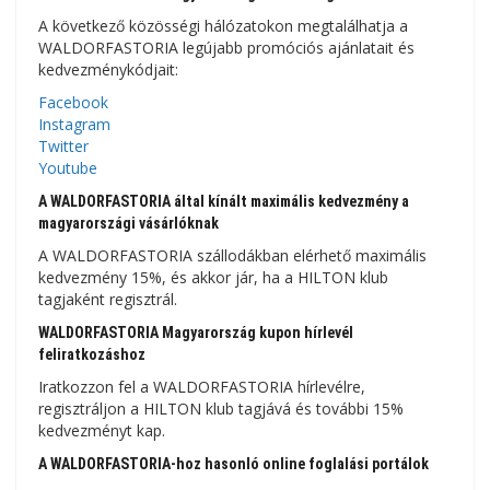
A következő közösségi hálózatokon megtalálhatja a
WALDORFASTORIA legújabb promóciós ajánlatait és
kedvezménykódjait:
Facebook
Instagram
Twitter
Youtube
A WALDORFASTORIA által kínált maximális kedvezmény a
magyarországi vásárlóknak
A WALDORFASTORIA szállodákban elérhető maximális
kedvezmény 15%, és akkor jár, ha a HILTON klub
tagjaként regisztrál.
WALDORFASTORIA Magyarország kupon hírlevél
feliratkozáshoz
Iratkozzon fel a WALDORFASTORIA hírlevélre,
regisztráljon a HILTON klub tagjává és további 15%
kedvezményt kap.
A WALDORFASTORIA-hoz hasonló online foglalási portálok