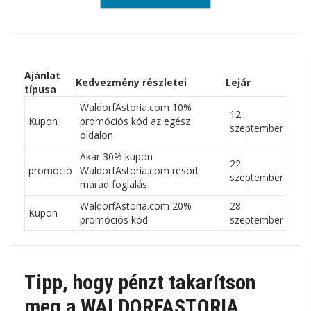
Ajánlat
Kedvezmény részletei
Lejár
típusa
WaldorfAstoria.com 10%
12
Kupon
promóciós kód az egész
szeptember
oldalon
Akár 30% kupon
22
promóció
WaldorfAstoria.com resort
szeptember
marad foglalás
WaldorfAstoria.com 20%
28
Kupon
promóciós kód
szeptember
Tipp, hogy pénzt takarítson
meg a WALDORFASTORIA