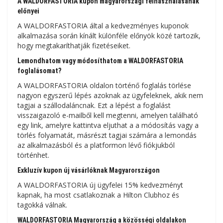
A WALDORFASTORIA kupon magyarországi felhasználásának
előnyei
A WALDORFASTORIA által a kedvezményes kuponok
alkalmazása során kínált különféle előnyök közé tartozik,
hogy megtakaríthatják fizetéseiket.
Lemondhatom vagy módosíthatom a WALDORFASTORIA
foglalásomat?
A WALDORFASTORIA oldalon történő foglalás törlése
nagyon egyszerű lépés azoknak az ügyfeleknek, akik nem
tagjai a szállodaláncnak. Ezt a lépést a foglalást
visszaigazoló e-mailből kell megtenni, amelyen található
egy link, amelyre kattintva eljuthat a a módosítás vagy a
törlés folyamatát, másrészt tagjai számára a lemondás
az alkalmazásból és a platformon lévő fiókjukból
történhet.
Exkluzív kupon új vásárlóknak Magyarországon
A WALDORFASTORIA új ügyfelei 15% kedvezményt
kapnak, ha most csatlakoznak a Hilton Clubhoz és
tagokká válnak.
WALDORFASTORIA Magyarország a közösségi oldalakon