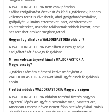
A WALDORFASTORIA nem csak páratlan
szállásszolgáltatást értékesít és kínál ügyfeleinek, hanem
kellemes tereit is élvezhetik, ahol gyógyfürdőszobákat,
golfpályát, kulináris éttermeket, bárt, edzőtermeket,
zöldterületeket, uszodát találhatnak többek között, amit
beszerezhet amikor meglátogatod.
Hogyan foglalhatok a WALDORFASTORIA oldalon?
A WALDORFASTORIA e-mailben visszaigazolja
szolgáltatását és/vagy foglalását.
Milyen kedvezményeket kínál a WALDORFASTORIA
Magyarország?
Ügyfelei számára elérhető kedvezményként a
WALDORFASTORIA 20%-ot kínál ügyfeleinek foglalásaik
során.
Fizetési módok a WALDORFASTORIA Magyarországon
A WALDORFASTORIA oldalon történő fizetés nagyon
egyszerű lépés az ügyfelei számára: Visa, MasterCard,
American Express néven ismert főbb hitelkártyákkal, másik
lehetőség pedig a WeChat és az AliPay segítségével.