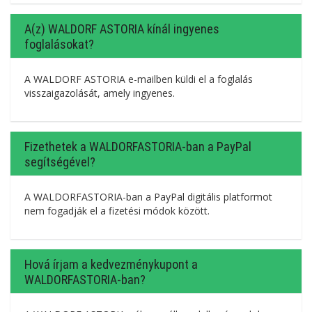
A(z) WALDORF ASTORIA kínál ingyenes
foglalásokat?
A WALDORF ASTORIA e-mailben küldi el a foglalás
visszaigazolását, amely ingyenes.
Fizethetek a WALDORFASTORIA-ban a PayPal
segítségével?
A WALDORFASTORIA-ban a PayPal digitális platformot
nem fogadják el a fizetési módok között.
Hová írjam a kedvezménykupont a
WALDORFASTORIA-ban?