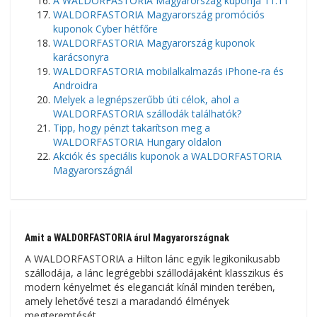
A WALDORFASTORIA Magyarország kuponja 11.11
WALDORFASTORIA Magyarország promóciós
kuponok Cyber ​​​​hétfőre
WALDORFASTORIA Magyarország kuponok
karácsonyra
WALDORFASTORIA mobilalkalmazás iPhone-ra és
Androidra
Melyek a legnépszerűbb úti célok, ahol a
WALDORFASTORIA szállodák találhatók?
Tipp, hogy pénzt takarítson meg a
WALDORFASTORIA Hungary oldalon
Akciók és speciális kuponok a WALDORFASTORIA
Magyarországnál
Amit a WALDORFASTORIA árul Magyarországnak
A WALDORFASTORIA a Hilton lánc egyik legikonikusabb
szállodája, a lánc legrégebbi szállodájaként klasszikus és
modern kényelmet és eleganciát kínál minden terében,
amely lehetővé teszi a maradandó élmények
megteremtését.