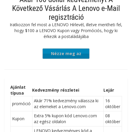
Következő Vásárlás A Lenovo e-Mail
regisztráció
Iratkozzon fel most a LENOVO Hírlevél, illetve mentheti fel,
hogy $100 a LENOVO Kupon vagy Promóciós, hogy ki
érkezik a postaládájába
Nézze meg az
ajánlatot
Ajánlat
Kedvezmény részletei
Lejár
típusa
Akár 71% kedvezmény válassza ki
16
promóció
az elemeket a Lenovo.com
október
Extra 5% kupon kód Lenovo.com
08
Kupon
az egész oldalon
október
LENOVO kedvezményes kód a