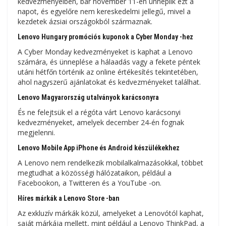
kedvezményeiben, bár november 11-én ünneplik ezt a
napot, és egyelőre nem kereskedelmi jellegű, mivel a
kezdetek ázsiai országokból származnak.
Lenovo Hungary promóciós kuponok a Cyber ​​Monday -hez
A Cyber ​​Monday kedvezményeket is kaphat a Lenovo
számára, és ünneplése a hálaadás vagy a fekete péntek
utáni hétfőn történik az online értékesítés tekintetében,
ahol nagyszerű ajánlatokat és kedvezményeket találhat.
Lenovo Magyarország utalványok karácsonyra
És ne felejtsük el a régóta várt Lenovo karácsonyi
kedvezményeket, amelyek december 24-én fognak
megjelenni.
Lenovo Mobile App iPhone és Android készülékekhez
A Lenovo nem rendelkezik mobilalkalmazásokkal, többet
megtudhat a közösségi hálózataikon, például a
Facebookon, a Twitteren és a YouTube -on.
Híres márkák a Lenovo Store -ban
Az exkluzív márkák közül, amelyeket a Lenovótól kaphat,
saját márkája mellett, mint például a Lenovo ThinkPad, a