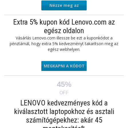
Nézze meg az
ajánlatot
Extra 5% kupon kód Lenovo.com az
egész oldalon
Vásárlás Lenovo.com illessze be ezt a kuponkódot a
pénztárnál, hogy extra 5% kedvezményt takarítson meg az
egész webhelyen.
MEGKAPNI A KÓDOT
LASHWKD
45%
OFF
LENOVO kedvezményes kód a
kiválasztott laptopokhoz és asztali
számítógépekhez: akár 45