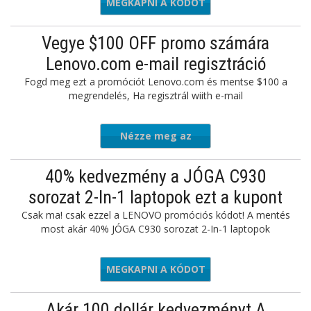
MEGKAPNI A KÓDOT
INKDEAL
Vegye $100 OFF promo számára
Lenovo.com e-mail regisztráció
Fogd meg ezt a promóciót Lenovo.com és mentse $100 a
megrendelés, Ha regisztrál wiith e-mail
Nézze meg az
ajánlatot
40% kedvezmény a JÓGA C930
sorozat 2-In-1 laptopok ezt a kupont
Csak ma! csak ezzel a LENOVO promóciós kódot! A mentés
most akár 40% JÓGA C930 sorozat 2-In-1 laptopok
MEGKAPNI A KÓDOT
YYOGA40
Akár 100 dollár kedvezményt A