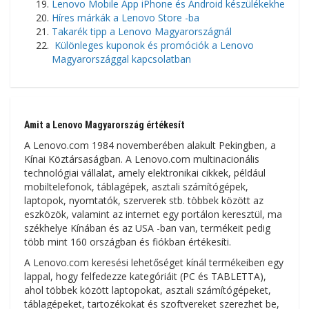
Lenovo Mobile App iPhone és Android készülékekhe
Híres márkák a Lenovo Store -ba
Takarék tipp a Lenovo Magyarországnál
Különleges kuponok és promóciók a Lenovo
Magyarországgal kapcsolatban
Amit a Lenovo Magyarország értékesít
A Lenovo.com 1984 novemberében alakult Pekingben, a
Kínai Köztársaságban. A Lenovo.com multinacionális
technológiai vállalat, amely elektronikai cikkek, például
mobiltelefonok, táblagépek, asztali számítógépek,
laptopok, nyomtatók, szerverek stb. többek között az
eszközök, valamint az internet egy portálon keresztül, ma
székhelye Kínában és az USA -ban van, termékeit pedig
több mint 160 országban és fiókban értékesíti.
A Lenovo.com keresési lehetőséget kínál termékeiben egy
lappal, hogy felfedezze kategóriáit (PC és TABLETTA),
ahol többek között laptopokat, asztali számítógépeket,
táblagépeket, tartozékokat és szoftvereket szerezhet be,