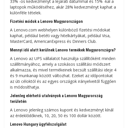
33% -os kedvezményt a lejárati dátummal és 15% -kal a
laptopok működéséhez, akár 28% kedvezményt kaphat a
különféle tételek.
Fizetési módok a Lenovo Magyarországon
A Lenovo.com webhelyen különböző fizetési módokat
kaphat, például betéti vagy hitelkártyákat, például Visa,
MasterCard, AmericanExpress és Dinners Club.
Mennyi idő alatt kerülnek Lenovo termékek Magyarországra?
A Lenovo az UPS vállalatot használja szállítóként minden
szállítmányához, amely a szokásos szállítási módszert
alkalmazza, és mivel termékeinek becsült szállítási ideje 4
és 9 munkanap között változhat. Ezeket az időpontokat
az úti céloktól és az egyes országok irányelveitől függően
is módosíthatja.
Jelenleg elérhető utalványok a Lenovo Magyarország
területén
A Lenovo jelenleg számos kupont és kedvezményt kínál
az érdeklődőknek, 10, 20, 50 és 100 dollár között.
Lenovo Hungary ügyfélszolgálat