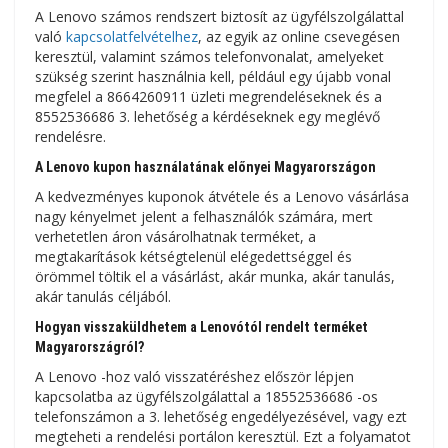
A Lenovo számos rendszert biztosít az ügyfélszolgálattal
való
kapcsolatfelvételhez
, az egyik az online csevegésen
keresztül, valamint számos telefonvonalat, amelyeket
szükség szerint használnia kell, például egy újabb vonal
megfelel a 8664260911 üzleti megrendeléseknek és a
8552536686 3. lehetőség a kérdéseknek egy meglévő
rendelésre.
A Lenovo kupon használatának előnyei Magyarországon
A kedvezményes kuponok átvétele és a Lenovo vásárlása
nagy kényelmet jelent a felhasználók számára, mert
verhetetlen áron vásárolhatnak terméket, a
megtakarítások kétségtelenül elégedettséggel és
örömmel töltik el a vásárlást, akár munka, akár tanulás,
akár tanulás céljából.
Hogyan visszaküldhetem a Lenovótól rendelt terméket
Magyarországról?
A Lenovo -hoz való visszatéréshez először lépjen
kapcsolatba az ügyfélszolgálattal a 18552536686 -os
telefonszámon a 3. lehetőség engedélyezésével, vagy ezt
megteheti a rendelési portálon keresztül. Ezt a folyamatot