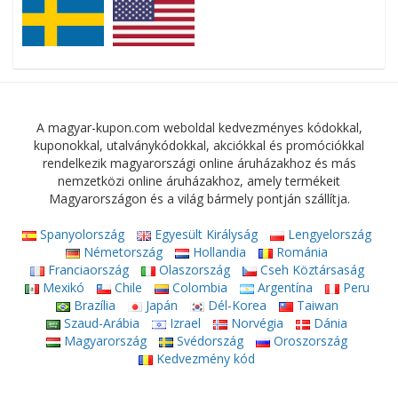
A magyar-kupon.com weboldal kedvezményes kódokkal,
kuponokkal, utalványkódokkal, akciókkal és promóciókkal
rendelkezik magyarországi online áruházakhoz és más
nemzetközi online áruházakhoz, amely termékeit
Magyarországon és a világ bármely pontján szállítja.
Spanyolország
Egyesült Királyság
Lengyelország
Németország
Hollandia
Románia
Franciaország
Olaszország
Cseh Köztársaság
Mexikó
Chile
Colombia
Argentína
Peru
Brazília
Japán
Dél-Korea
Taiwan
Szaud-Arábia
Izrael
Norvégia
Dánia
Magyarország
Svédország
Oroszország
Kedvezmény kód