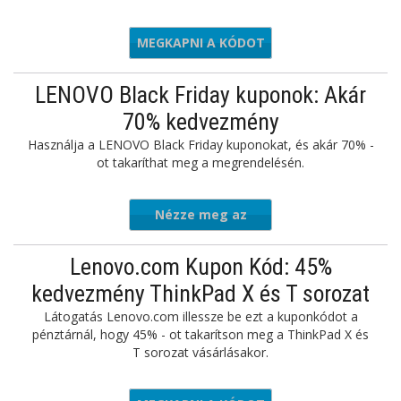
MEGKAPNI A KÓDOT
CGAMEON
LENOVO Black Friday kuponok: Akár
70% kedvezmény
Használja a LENOVO Black Friday kuponokat, és akár 70% -
ot takaríthat meg a megrendelésén.
Nézze meg az
ajánlatot
Lenovo.com Kupon Kód: 45%
kedvezmény ThinkPad X és T sorozat
Látogatás Lenovo.com illessze be ezt a kuponkódot a
pénztárnál, hogy 45% - ot takarítson meg a ThinkPad X és
T sorozat vásárlásakor.