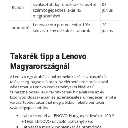
kiválasztott laptopokhoz és asztali
08
Kupon
számítógépekhez: akár 45
június
megtakarítás%
Lenovo.com promo: extra 10%
20
promóció
kedvezmény diákok és tanárok
június
Takarék tipp a Lenovo
Magyarországnál
A Lenovo egy áruház, ahol termékek széles választékát
találja meg, nagyon jó áron. Az elérhető promóciók közül
választhat. A Lenovo kedvezményeket kínál az új
felhasználóknak, akik feliratkoznak hírlevelükre az év
bizonyos időszakaiban és az értékesítési ünnepeken, ahol a
vártnál többet takaríthat meg, például fekete pénteken,
számítógépes hétfőn.
Iratkozzon fel a LENOVO Hungary hírlevélre. 100 €
értékű LENOVO üdvözlő utalványt kap.
Látogassa meg kuponjainkat és promóciós