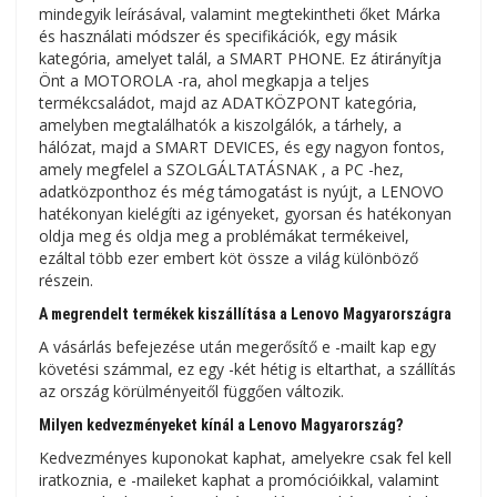
mindegyik leírásával, valamint megtekintheti őket Márka
és használati módszer és specifikációk, egy másik
kategória, amelyet talál, a SMART PHONE. Ez átirányítja
Önt a MOTOROLA -ra, ahol megkapja a teljes
termékcsaládot, majd az ADATKÖZPONT kategória,
amelyben megtalálhatók a kiszolgálók, a tárhely, a
hálózat, majd a SMART DEVICES, és egy nagyon fontos,
amely megfelel a SZOLGÁLTATÁSNAK , a PC -hez,
adatközponthoz és még támogatást is nyújt, a LENOVO
hatékonyan kielégíti az igényeket, gyorsan és hatékonyan
oldja meg és oldja meg a problémákat termékeivel,
ezáltal több ezer embert köt össze a világ különböző
részein.
A megrendelt termékek kiszállítása a Lenovo Magyarországra
A vásárlás befejezése után megerősítő e -mailt kap egy
követési számmal, ez egy -két hétig is eltarthat, a szállítás
az ország körülményeitől függően változik.
Milyen kedvezményeket kínál a Lenovo Magyarország?
Kedvezményes kuponokat kaphat, amelyekre csak fel kell
iratkoznia, e -maileket kaphat a promócióikkal, valamint