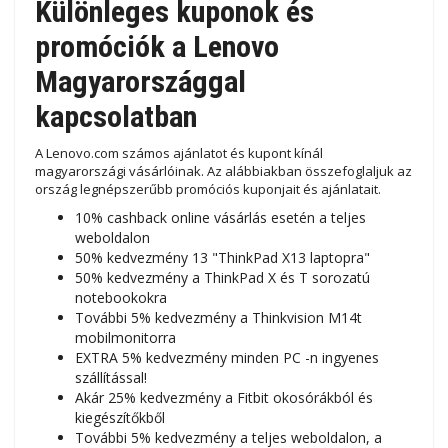
Különleges kuponok és
promóciók a Lenovo
Magyarországgal
kapcsolatban
A Lenovo.com számos ajánlatot és kupont kínál
magyarországi vásárlóinak. Az alábbiakban összefoglaljuk az
ország legnépszerűbb promóciós kuponjait és ajánlatait.
10% cashback online vásárlás esetén a teljes
weboldalon
50% kedvezmény 13 "ThinkPad X13 laptopra"
50% kedvezmény a ThinkPad X és T sorozatú
notebookokra
További 5% kedvezmény a Thinkvision M14t
mobilmonitorra
EXTRA 5% kedvezmény minden PC -n ingyenes
szállítással!
Akár 25% kedvezmény a Fitbit okosórákból és
kiegészítőkből
További 5% kedvezmény a teljes weboldalon, a