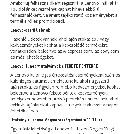
Amikor új felhasználóként regisztrál a Lenovo -nál, akár
100 dollár kedvezményt kaphat hírlevelekből új
felhasználóként, valamint tájékoztató közleményeket a
termékeiről és promócióiról.
Lenovo-szerű üzletek
Hasonló üzletek vannak, ahol ajánlatokat és / vagy
kedvezményeket kaphat a kapcsolódó termékekre
vonatkozóan, beleértve az Aliexpress.com, az ebay.com
és más lehetőségeket.
Lenovo Hungary utalványok a FEKETE PÉNTEKRE
A Lenovo különleges értékesítési eseményeként számos
különleges dátumot emelhetünk ki, ahol nagyszerű
ajánlatokat és figyelemre méltó kedvezményeket kaphat,
beleértve a Lenovo fekete pénteki kedvezményeit,
amelyeket november utolsó péntekén ünnepelnek, ahol
exkluzív ajánlatokat kaphat, amelyek csak ezen a napon
érhetők el nap.
Utalvány a Lenovo Magyarország számára 11.11 -re
Egy másik lehetőség a Lenovo 11.11-es (Singles 'Day)