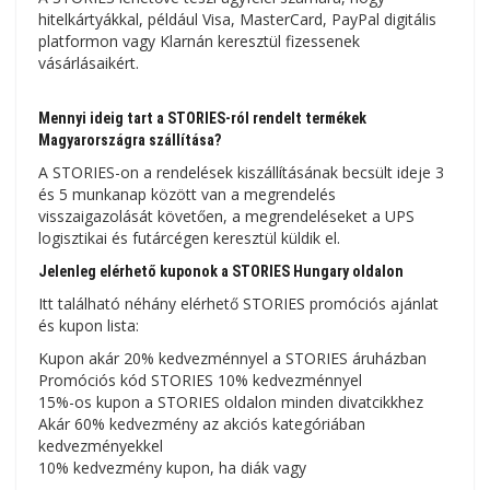
hitelkártyákkal, például Visa, MasterCard, PayPal digitális
platformon vagy Klarnán keresztül fizessenek
vásárlásaikért.
Mennyi ideig tart a STORIES-ról rendelt termékek
Magyarországra szállítása?
A STORIES-on a rendelések kiszállításának becsült ideje 3
és 5 munkanap között van a megrendelés
visszaigazolását követően, a megrendeléseket a UPS
logisztikai és futárcégen keresztül küldik el.
Jelenleg elérhető kuponok a STORIES Hungary oldalon
Itt található néhány elérhető STORIES promóciós ajánlat
és kupon lista:
Kupon akár 20% kedvezménnyel a STORIES áruházban
Promóciós kód STORIES 10% kedvezménnyel
15%-os kupon a STORIES oldalon minden divatcikkhez
Akár 60% kedvezmény az akciós kategóriában
kedvezményekkel
10% kedvezmény kupon, ha diák vagy