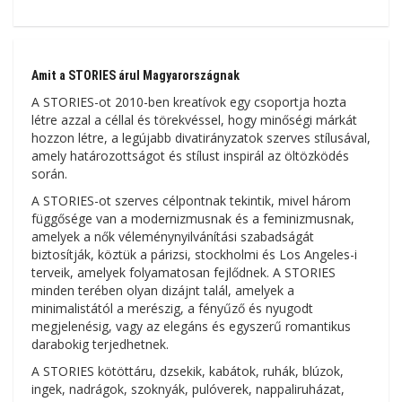
Amit a STORIES árul Magyarországnak
A STORIES-ot 2010-ben kreatívok egy csoportja hozta
létre azzal a céllal és törekvéssel, hogy minőségi márkát
hozzon létre, a legújabb divatirányzatok szerves stílusával,
amely határozottságot és stílust inspirál az öltözködés
során.
A STORIES-ot szerves célpontnak tekintik, mivel három
függősége van a modernizmusnak és a feminizmusnak,
amelyek a nők véleménynyilvánítási szabadságát
biztosítják, köztük a párizsi, stockholmi és Los Angeles-i
terveik, amelyek folyamatosan fejlődnek. A STORIES
minden terében olyan dizájnt talál, amelyek a
minimalistától a merészig, a fényűző és nyugodt
megjelenésig, vagy az elegáns és egyszerű romantikus
darabokig terjedhetnek.
A STORIES kötöttáru, dzsekik, kabátok, ruhák, blúzok,
ingek, nadrágok, szoknyák, pulóverek, nappaliruházat,