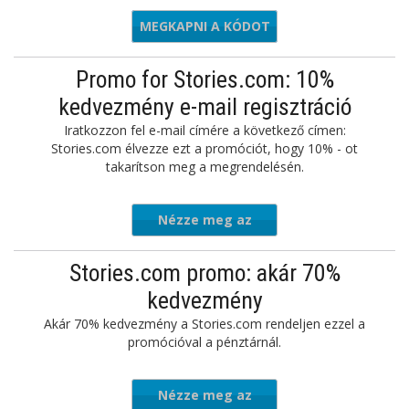
MEGKAPNI A KÓDOT
WELCOME
Promo for Stories.com: 10%
kedvezmény e-mail regisztráció
Iratkozzon fel e-mail címére a következő címen:
Stories.com élvezze ezt a promóciót, hogy 10% - ot
takarítson meg a megrendelésén.
Nézze meg az
ajánlatot
Stories.com promo: akár 70%
kedvezmény
Akár 70% kedvezmény a Stories.com rendeljen ezzel a
promócióval a pénztárnál.
Nézze meg az