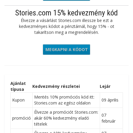
ajánlatot
Stories.com 15% kedvezmény kód
Élvezze a vásárlást Stories.com illessze be ezt a
kedvezményes kódot a pénztárnál, hogy 15% - ot
takarítson meg a megrendelésén.
MEGKAPNI A KÓDOT
WELCOME
Ajánlat
Kedvezmény részletei
Lejár
típusa
Mentés 10% promóciós kód itt:
Kupon
09 április
Stories.com az egész oldalon
Élvezze a promóciót Stories.com:
07
promóció
akár 60% kedvezmény eladó
február
tételek