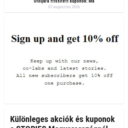
Utoljára frissített kuponok: Ma
07 augusztus 2026
Különleges akciók és kuponok