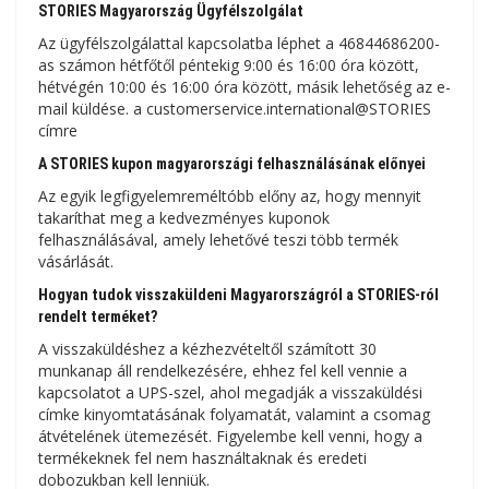
STORIES Magyarország Ügyfélszolgálat
Az ügyfélszolgálattal kapcsolatba léphet a 46844686200-
as számon hétfőtől péntekig 9:00 és 16:00 óra között,
hétvégén 10:00 és 16:00 óra között, másik lehetőség az e-
mail küldése. a customerservice.international@STORIES
címre
A STORIES kupon magyarországi felhasználásának előnyei
Az egyik legfigyelemreméltóbb előny az, hogy mennyit
takaríthat meg a kedvezményes kuponok
felhasználásával, amely lehetővé teszi több termék
vásárlását.
Hogyan tudok visszaküldeni Magyarországról a STORIES-ról
rendelt terméket?
A visszaküldéshez a kézhezvételtől számított 30
munkanap áll rendelkezésére, ehhez fel kell vennie a
kapcsolatot a UPS-szel, ahol megadják a visszaküldési
címke kinyomtatásának folyamatát, valamint a csomag
átvételének ütemezését. Figyelembe kell venni, hogy a
termékeknek fel nem használtaknak és eredeti
dobozukban kell lenniük.