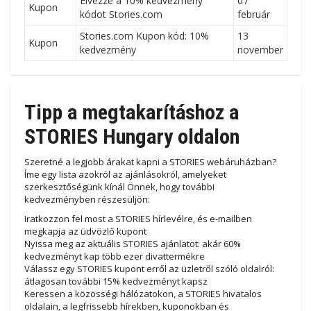
Élvezze a 10% kedvezmény
07
Kupon
kódot Stories.com
február
Stories.com Kupon kód: 10%
13
Kupon
kedvezmény
november
Tipp a megtakarításhoz a
STORIES Hungary oldalon
Szeretné a legjobb árakat kapni a STORIES webáruházban?
Íme egy lista azokról az ajánlásokról, amelyeket
szerkesztőségünk kínál Önnek, hogy további
kedvezményben részesüljön:
Iratkozzon fel most a STORIES hírlevélre, és e-mailben
megkapja az üdvözlő kupont
Nyissa meg az aktuális STORIES ajánlatot: akár 60%
kedvezményt kap több ezer divattermékre
Válassz egy STORIES kupont erről az üzletről szóló oldalról:
átlagosan további 15% kedvezményt kapsz
Keressen a közösségi hálózatokon, a STORIES hivatalos
oldalain, a legfrissebb hírekben, kuponokban és