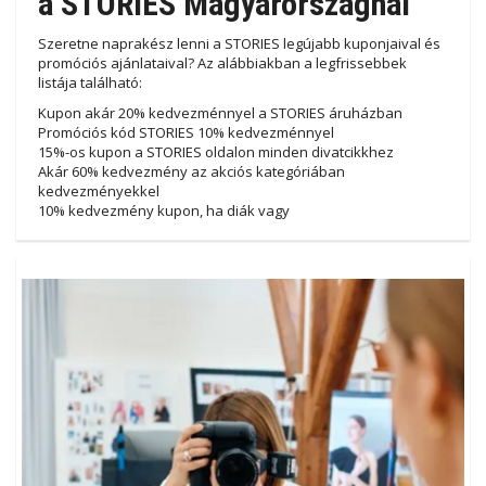
a STORIES Magyarországnál
Szeretne naprakész lenni a STORIES legújabb kuponjaival és
promóciós ajánlataival? Az alábbiakban a legfrissebbek
listája található:
Kupon akár 20% kedvezménnyel a STORIES áruházban
Promóciós kód STORIES 10% kedvezménnyel
15%-os kupon a STORIES oldalon minden divatcikkhez
Akár 60% kedvezmény az akciós kategóriában
kedvezményekkel
10% kedvezmény kupon, ha diák vagy