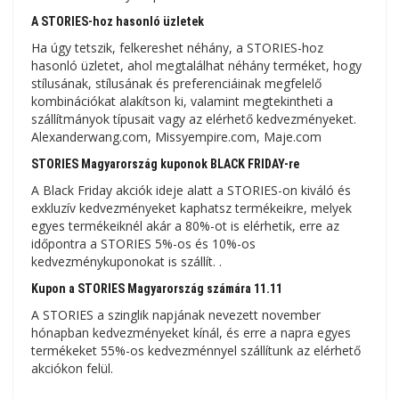
A STORIES-hoz hasonló üzletek
Ha úgy tetszik, felkereshet néhány, a STORIES-hoz
hasonló üzletet, ahol megtalálhat néhány terméket, hogy
stílusának, stílusának és preferenciáinak megfelelő
kombinációkat alakítson ki, valamint megtekintheti a
szállítmányok típusait vagy az elérhető kedvezményeket.
Alexanderwang.com, Missyempire.com, Maje.com
STORIES Magyarország kuponok BLACK FRIDAY-re
A Black Friday akciók ideje alatt a STORIES-on kiváló és
exkluzív kedvezményeket kaphatsz termékeikre, melyek
egyes termékeiknél akár a 80%-ot is elérhetik, erre az
időpontra a STORIES 5%-os és 10%-os
kedvezménykuponokat is szállít. .
Kupon a STORIES Magyarország számára 11.11
A STORIES a szinglik napjának nevezett november
hónapban kedvezményeket kínál, és erre a napra egyes
termékeket 55%-os kedvezménnyel szállítunk az elérhető
akciókon felül.