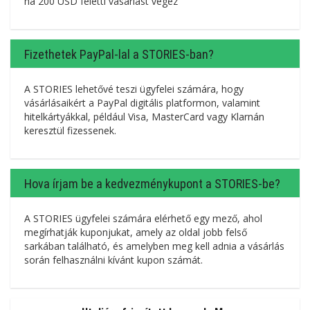
ha 200 USD feletti vásárlást végez
Fizethetek PayPal-lal a STORIES-ban?
A STORIES lehetővé teszi ügyfelei számára, hogy
vásárlásaikért a PayPal digitális platformon, valamint
hitelkártyákkal, például Visa, MasterCard vagy Klarnán
keresztül fizessenek.
Hova írjam be a kedvezménykupont a STORIES-be?
A STORIES ügyfelei számára elérhető egy mező, ahol
megírhatják kuponjukat, amely az oldal jobb felső
sarkában található, és amelyben meg kell adnia a vásárlás
során felhasználni kívánt kupon számát.