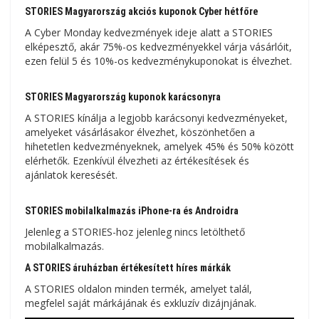
STORIES Magyarország akciós kuponok Cyber ​​​​hétfőre
A Cyber ​​​​Monday kedvezmények ideje alatt a STORIES
elképesztő, akár 75%-os kedvezményekkel várja vásárlóit,
ezen felül 5 és 10%-os kedvezménykuponokat is élvezhet.
STORIES Magyarország kuponok karácsonyra
A STORIES kínálja a legjobb karácsonyi kedvezményeket,
amelyeket vásárlásakor élvezhet, köszönhetően a
hihetetlen kedvezményeknek, amelyek 45% és 50% között
elérhetők. Ezenkívül élvezheti az értékesítések és
ajánlatok keresését.
STORIES mobilalkalmazás iPhone-ra és Androidra
Jelenleg a STORIES-hoz jelenleg nincs letölthető
mobilalkalmazás.
A STORIES áruházban értékesített híres márkák
A STORIES oldalon minden termék, amelyet talál,
megfelel saját márkájának és exkluzív dizájnjának.