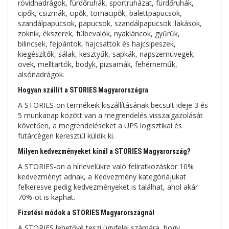
rövidnadrágok, fürdőruhák, sportruházat, fürdőruhák,
cipők, csizmák, cipők, tornacipők, balettpapucsok,
szandálpapucsok, papucsok, szandálpapucsok. lakások,
zoknik, ékszerek, fülbevalók, nyakláncok, gyűrűk,
bilincsek, fejpántok, hajcsattok és hajcsipeszek,
kiegészítők, sálak, kesztyűk, sapkák, napszemüvegek,
övek, melltartók, bodyk, pizsamák, fehérneműk,
alsónadrágok.
Hogyan szállít a STORIES Magyarországra
A STORIES-on termékeik kiszállításának becsült ideje 3 és
5 munkanap között van a megrendelés visszaigazolását
követően, a megrendeléseket a UPS logisztikai és
futárcégen keresztül küldik ki.
Milyen kedvezményeket kínál a STORIES Magyarország?
A STORIES-on a hírlevelükre való feliratkozáskor 10%
kedvezményt adnak, a Kedvezmény kategóriájukat
felkeresve pedig kedvezményeket is találhat, ahol akár
70%-ot is kaphat.
Fizetési módok a STORIES Magyarországnál
A STORIES lehetővé teszi ügyfelei számára, hogy