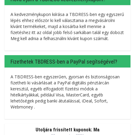
A kedvezménykupon kiírása a TBDRESS-ben egy egyszerű
lépés ehhez először ki kell választania a megvásárolni
kívánt termékeket, majd a kosárba kell mennie a
fizetéshez itt az oldal jobb felső sarkában talál egy dobozt
Meg kell adnia a felhasználni kívánt kupon számát.
Fizethetek TBDRESS-ben a PayPal segítségével?
A TBDRESS-ben egyszerűen, gyorsan és biztonságosan
fizetheti ki vásárlásait a PayPal digitális pénztárcán
keresztül, egyéb elfogadott fizetési módok a
hitelkártyákkal, például Visa, MasterCard, egyéb
lehetőségek pedig banki átutalással, iDeal, Sofort,
Webmoney .
Utoljára frissített kuponok: Ma