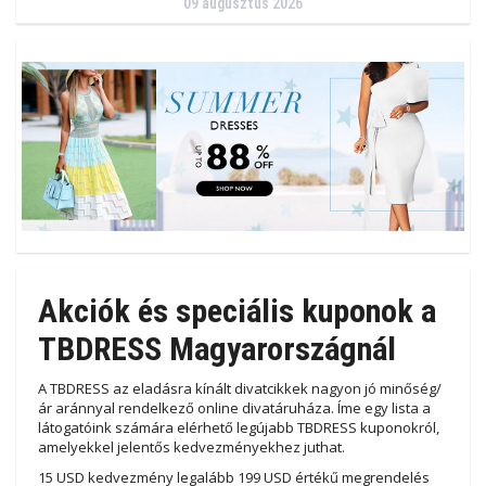
09 augusztus 2026
Akciók és speciális kuponok a
TBDRESS Magyarországnál
A TBDRESS az eladásra kínált divatcikkek nagyon jó minőség/
ár aránnyal rendelkező online divatáruháza. Íme egy lista a
látogatóink számára elérhető legújabb TBDRESS kuponokról,
amelyekkel jelentős kedvezményekhez juthat.
15 USD kedvezmény legalább 199 USD értékű megrendelés