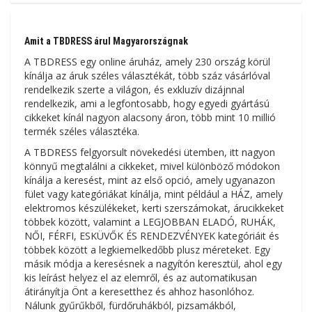
Amit a TBDRESS árul Magyarországnak
A TBDRESS egy online áruház, amely 230 ország körül
kínálja az áruk széles választékát, több száz vásárlóval
rendelkezik szerte a világon, és exkluzív dizájnnal
rendelkezik, ami a legfontosabb, hogy egyedi gyártású
cikkeket kínál nagyon alacsony áron, több mint 10 millió
termék széles választéka.
A TBDRESS felgyorsult növekedési ütemben, itt nagyon
könnyű megtalálni a cikkeket, mivel különböző módokon
kínálja a keresést, mint az első opció, amely ugyanazon
fület vagy kategóriákat kínálja, mint például a HÁZ, amely
elektromos készülékeket, kerti szerszámokat, árucikkeket
többek között, valamint a LEGJOBBAN ELADÓ, RUHÁK,
NŐI, FÉRFI, ESKÜVŐK ÉS RENDEZVÉNYEK kategóriáit és
többek között a legkiemelkedőbb plusz méreteket. Egy
másik módja a keresésnek a nagyítón keresztül, ahol egy
kis leírást helyez el az elemről, és az automatikusan
átirányítja Önt a keresetthez és ahhoz hasonlóhoz.
Nálunk gyűrűkből, fürdőruhákból, pizsamákból,