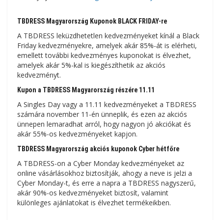
TBDRESS Magyarország Kuponok BLACK FRIDAY-re
A TBDRESS leküzdhetetlen kedvezményeket kínál a Black
Friday kedvezményekre, amelyek akár 85%-át is elérheti,
emellett további kedvezményes kuponokat is élvezhet,
amelyek akár 5%-kal is kiegészíthetik az akciós
kedvezményt.
Kupon a TBDRESS Magyarország részére 11.11
A Singles Day vagy a 11.11 kedvezményeket a TBDRESS
számára november 11-én ünneplik, és ezen az akciós
ünnepen lemaradhat arról, hogy nagyon jó akciókat és
akár 55%-os kedvezményeket kapjon.
TBDRESS Magyarország akciós kuponok Cyber ​​​​hétfőre
A TBDRESS-on a Cyber ​​​​Monday kedvezményeket az
online vásárlásokhoz biztosítják, ahogy a neve is jelzi a
Cyber ​​​​Monday-t, és erre a napra a TBDRESS nagyszerű,
akár 90%-os kedvezményeket biztosít, valamint
különleges ajánlatokat is élvezhet termékeikben.