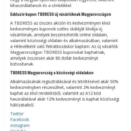
kihasználatlanok és a címkéikkel.
Exkluzív kupon TBDRESS új vásárlóknak Magyarországon
A TBDRESS az összes akción és kedvezményen kívül
kedvezményes kuponok széles skáláját kínálja új
vásárlóinak, amelyek beszerezhetők online oldalain,
valamint közösségi oldalain és alkalmazásában, valamint
a Hírlevélként való feliratkozáskor kaptam. Az új vásárlók
Magyarországon TBDRESS kuponokat kaphatnak,
amelyek összesen akár 80 dollár kedvezményt
biztosítanak.
TBDRESS Magyarország a közösségi oldalakon
Alkalmazásának regisztrálásával és letöltésével akár 50%
kedvezményben részesülhet, valamint 2% kedvezményt
kaphat az első rendelésből, valamint az A12 kód
használatával akár 12% kedvezményt is kaphat közösségi
hálózataiból.
Twitter
Facebook
Instagram