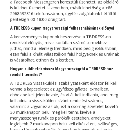
a Facebook Messengeren keresztüli üzenetet, az oldaláról
is küldhet üzenetet. Üzenetben, másik lehetőség a +86
2968532816 telefonszámon, ügyfélszolgálatunk hétfőtől
péntekig 9:00-18:00 óráig tart.
A TBDRESS kupon magyarországi felhasználásának előnyei
A kedvezményes kuponok beszerzése a TBDRESS-on
rendkívül előnyös, mivel korlátlan számú termékhez
juthat, mind a jelenlegi trendben, mind pedig exkluzívban,
ezen felül a kínált választékon felül hölgyeknek és uraknak
is vásárolhat. otthon és a kertben.
Hogyan küldhetek vissza Magyarországról a TBDRESS-hoz
rendelt terméket?
A TBDRESS visszaküldési szabályzataként először fel kell
vennie a kapcsolatot az ügyfélszolgálattal e-mailben,
ehhez be kell jelentkeznie, és vitát kell indítania, ahol meg
kell adnia a visszaküldeni kívánt rendelési számot,
valamint a Ugyanez az ok, ezt a csomag átvételét követő
30 munkanapon belül meg kell tenni, kivéve a
menyasszonyi ruhák és parókák esetében, amelyeket
legfeljebb 7 munkanapon belül kell elkészíteni, szükséges,
hogy a tárgyak optimális állapotban legyenek, valamint