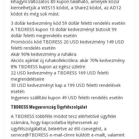
kihagyni.Változatos 80 kupon található, amelyek közül
kiemelhetjük a WES15 kódot, a Share2 kódot, az AD12
kódot és még sok mást.
3 dollár kedvezmény kód 59 dollár feletti rendelés esetén
A TBDRESS kupon 10 dollár kedvezményt biztosít 99
dollár feletti megrendelés esetén
Promóciós kód TBDRESS 20 USD kedvezmény 149 USD
feletti rendelés esetén
Akár 90% kedvezmény a ruhákra
Akciós ajánlat új ruhakollekciókra: akár 70% kedvezmény
8% TBDRESS kupon az egész üzletre
22 USD kedvezmény a TBDRESS 169 USD feletti
megrendeléseire
30 USD kedvezményt kap a 199 USD feletti rendelések
esetén
Ingyenes szállítási kupon 49 USD feletti rendelés esetén
TBDRESS Magyarország Ügyfélszolgálat
A TBDRESS többféle módot tesz elérhetővé ügyfelei
számára, hogy kapcsolatba léphessenek az
ügyfélszolgálattal, beleértve az élő csevegést, a
service@TBDRESS e-mail-címre küldött e-mailt, valamint