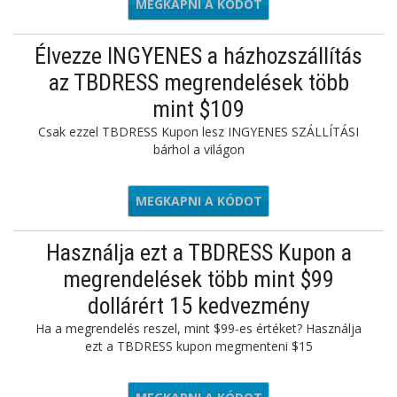
MEGKAPNI A KÓDOT
WN12
Élvezze INGYENES a házhozszállítás
az TBDRESS megrendelések több
mint $109
Csak ezzel TBDRESS Kupon lesz INGYENES SZÁLLÍTÁSI
bárhol a világon
MEGKAPNI A KÓDOT
WM8
Használja ezt a TBDRESS Kupon a
megrendelések több mint $99
dollárért 15 kedvezmény
Ha a megrendelés reszel, mint $99-es értéket? Használja
ezt a TBDRESS kupon megmenteni $15