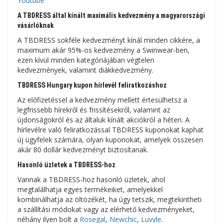
Youtube
A TBDRESS által kínált maximális kedvezmény a magyarországi
vásárlóknak
A TBDRESS sokféle kedvezményt kínál minden cikkére, a
maximum akár 95%-os kedvezmény a Swinwear-ben,
ezen kívül minden kategóriájában végtelen
kedvezmények, valamint diákkedvezmény.
TBDRESS Hungary kupon hírlevél feliratkozáshoz
Az előfizetéssel a kedvezmény mellett értesülhetsz a
legfrissebb hírekről és frissítésekről, valamint az
újdonságokról és az általuk kínált akciókról a héten. A
hírlevélre való feliratkozással TBDRESS kuponokat kaphat
új ügyfelek számára, olyan kuponokat, amelyek összesen
akár 80 dollár kedvezményt biztosítanak.
Hasonló üzletek a TBDRESS-hoz
Vannak a TBDRESS-hoz hasonló üzletek, ahol
megtalálhatja egyes termékeiket, amelyekkel
kombinálhatja az öltözékét, ha úgy tetszik, megtekintheti
a szállítási módokat vagy az elérhető kedvezményeket,
néhány ilyen bolt a
Rosegal
,
Newchic
,
Luvyle
.