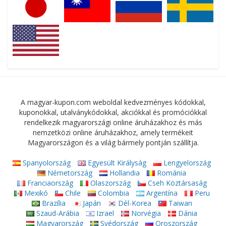
A magyar-kupon.com weboldal kedvezményes kódokkal,
kuponokkal, utalványkódokkal, akciókkal és promóciókkal
rendelkezik magyarországi online áruházakhoz és más
nemzetközi online áruházakhoz, amely termékeit
Magyarországon és a világ bármely pontján szállítja.
Spanyolország
Egyesült Királyság
Lengyelország
Németország
Hollandia
Románia
Franciaország
Olaszország
Cseh Köztársaság
Mexikó
Chile
Colombia
Argentína
Peru
Brazília
Japán
Dél-Korea
Taiwan
Szaud-Arábia
Izrael
Norvégia
Dánia
Magyarország
Svédország
Oroszország