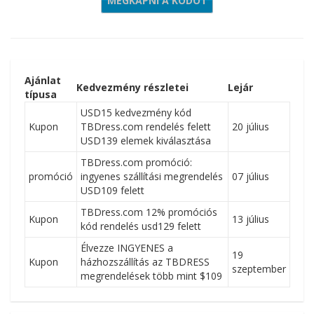
MEGKAPNI A KÓDOT
UMMER15
Ajánlat
Kedvezmény részletei
Lejár
típusa
USD15 kedvezmény kód
Kupon
TBDress.com rendelés felett
20 július
USD139 elemek kiválasztása
TBDress.com promóció:
promóció
ingyenes szállítási megrendelés
07 július
USD109 felett
TBDress.com 12% promóciós
Kupon
13 július
kód rendelés usd129 felett
Élvezze INGYENES a
19
Kupon
házhozszállítás az TBDRESS
szeptember
megrendelések több mint $109