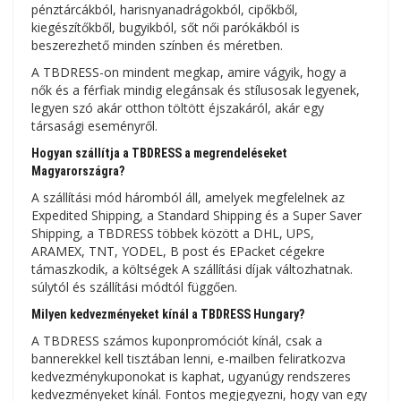
pénztárcákból, harisnyanadrágokból, cipőkből,
kiegészítőkből, bugyikból, sőt női parókákból is
beszerezhető minden színben és méretben.
A TBDRESS-on mindent megkap, amire vágyik, hogy a
nők és a férfiak mindig elegánsak és stílusosak legyenek,
legyen szó akár otthon töltött éjszakáról, akár egy
társasági eseményről.
Hogyan szállítja a TBDRESS a megrendeléseket
Magyarországra?
A szállítási mód háromból áll, amelyek megfelelnek az
Expedited Shipping, a Standard Shipping és a Super Saver
Shipping, a TBDRESS többek között a DHL, UPS,
ARAMEX, TNT, YODEL, B post és EPacket cégekre
támaszkodik, a költségek A szállítási díjak változhatnak.
súlytól és szállítási módtól függően.
Milyen kedvezményeket kínál a TBDRESS Hungary?
A TBDRESS számos kuponpromóciót kínál, csak a
bannerekkel kell tisztában lenni, e-mailben feliratkozva
kedvezménykuponokat is kaphat, ugyanúgy rendszeres
kedvezményeket kínál. Fontos megjegyezni, hogy van egy