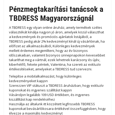
Pénzmegtakarítási tanácsok a
TBDRESS Magyarországnál
A TBDRESS egy olyan online áruház, amely termékek széles
választékát kínálja nagyon jó áron, amelyek közül választhat
a kedvezmények és promóciós ajánlatok listájából, a
TBDRESS pedig akár 2% kedvezményt kínál új vásárlóinak, ha
előfizet az alkalmazásából, Különleges kedvezmények
mellett érdemes megemlíteni, hogy az év bizonyos
időszakaiban, valamint bizonyos ünnepnapokon kevesebbet
takaríthat meg a vártnál, ezek lehetnek karácsony és újév,
kiberhétfő, fekete péntek, Valentina, ha szereti az exkluzív
értékesítéseket, amelyeket a TBDRESS tud szervezni.
Telepítse a mobilalkalmazást, hogy különleges
kedvezményeket kapjon
Szerezzen VIP státuszt a TBDRESS áruházban, hogy exkluzív
kuponokat és ingyenes szállítást kapjon
Vásároljon legalább 109 USD értékben, és ingyenes
kiszállítást kap rendeléséhez
Használja az általunk itt közzétett legfrissebb TBDRESS
kuponokat bevásárlókosara értékével összefüggésben, hogy
élvezze a maximális kedvezményt