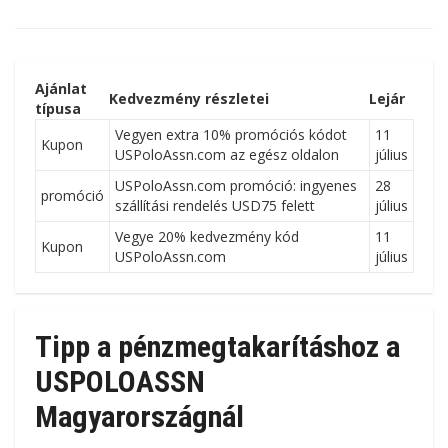
Ajánlat
Kedvezmény részletei
Lejár
típusa
Vegyen extra 10% promóciós kódot
11
Kupon
USPoloAssn.com az egész oldalon
július
USPoloAssn.com promóció: ingyenes
28
promóció
szállítási rendelés USD75 felett
július
Vegye 20% kedvezmény kód
11
Kupon
USPoloAssn.com
július
Tipp a pénzmegtakarításhoz a
USPOLOASSN
Magyarországnál