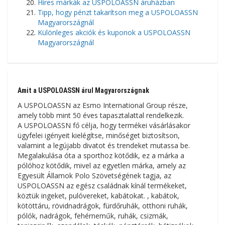
Híres márkák az USPOLOASSN áruházban
Tipp, hogy pénzt takarítson meg a USPOLOASSN
Magyarországnál
Különleges akciók és kuponok a USPOLOASSN
Magyarországnál
Amit a USPOLOASSN árul Magyarországnak
A USPOLOASSN az Esmo International Group része,
amely több mint 50 éves tapasztalattal rendelkezik.
A USPOLOASSN fő célja, hogy termékei vásárlásakor
ügyfelei igényeit kielégítse, minőséget biztosítson,
valamint a legújabb divatot és trendeket mutassa be.
Megalakulása óta a sporthoz kötődik, ez a márka a
pólóhoz kötődik, mivel az egyetlen márka, amely az
Egyesült Államok Polo Szövetségének tagja, az
USPOLOASSN az egész családnak kínál termékeket,
köztük ingeket, pulóvereket, kabátokat. , kabátok,
kötöttáru, rövidnadrágok, fürdőruhák, otthoni ruhák,
pólók, nadrágok, fehérneműk, ruhák, csizmák,