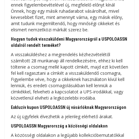
ennek figyelembevételével új, megfelelő előnyt kínál
Önnek, hogy egy másik ruhadarabot vásárolhat, mivel
kevesebbet fizet, mint amennyit várna, egy másik előny,
amit tudunk megemlítendő, hogy minőségi cikkeket és
elismert nemzetközi márkát szerez be.
Hogyan tudok visszaküldeni Magyarországról a USPOLOASSN
oldalról rendelt terméket?
A visszaküldéshez a megrendelés kézhezvételétől
számított 28 munkanap áll rendelkezésére, ehhez ki kell
töltenie a csomag mellé kapott címkét, majd ezt követően
fel kell ragasztani a címkét a visszaküldendő csomagra,
Figyelembe véve, hogy a cikkeknek használaton kívül kell
lenniük, és eredeti csomagolásukban kell lenniük a
címkékkel, felveheti a kapcsolatot a UPS-irodákkal, vagy
közvetlenül elviheti a legközelebbi irodába.
Exkluzív kupon USPOLOASSN új vásárlóknak Magyarországon
Az új ügyfelek élvezhetik a jelenleg elérhető árakat.
USPOLOASSN Magyarország a közösségi oldalakon
A közösségi oldalakon a legújabb kollekcióbemutatókkal