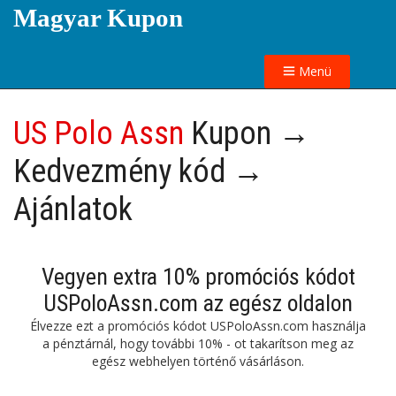
Magyar Kupon
Menü
US Polo Assn
Kupon →
Kedvezmény kód →
Ajánlatok
Vegyen extra 10% promóciós kódot
USPoloAssn.com az egész oldalon
Élvezze ezt a promóciós kódot USPoloAssn.com használja
a pénztárnál, hogy további 10% - ot takarítson meg az
egész webhelyen történő vásárláson.