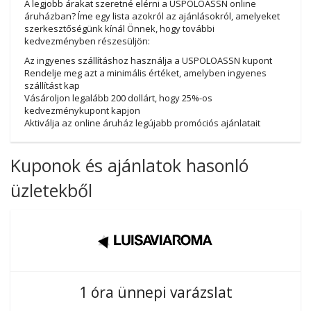
A legjobb árakat szeretné elérni a USPOLOASSN online
áruházban? Íme egy lista azokról az ajánlásokról, amelyeket
szerkesztőségünk kínál Önnek, hogy további
kedvezményben részesüljön:
Az ingyenes szállításhoz használja a USPOLOASSN kupont
Rendelje meg azt a minimális értéket, amelyben ingyenes
szállítást kap
Vásároljon legalább 200 dollárt, hogy 25%-os
kedvezménykupont kapjon
Aktiválja az online áruház legújabb promóciós ajánlatait
Kuponok és ajánlatok hasonló
üzletekből
1 óra ünnepi varázslat