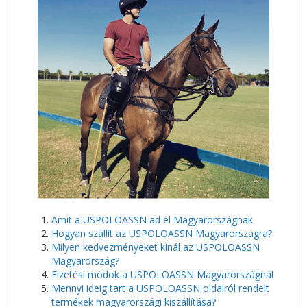
​Amit a USPOLOASSN ad el Magyarországnak
Hogyan szállít az USPOLOASSN Magyarországra?
Milyen kedvezményeket kínál az USPOLOASSN
Magyarország?
Fizetési módok a USPOLOASSN Magyarországnál
Mennyi ideig tart a USPOLOASSN oldalról rendelt
termékek magyarországi kiszállítása?