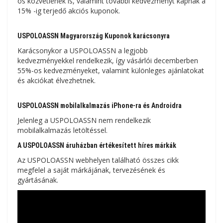
os közvetlenek is, valamint további kedvezményt kapnak a
15% -ig terjedő akciós kuponok.
USPOLOASSN Magyarország Kuponok karácsonyra
Karácsonykor a USPOLOASSN a legjobb
kedvezményekkel rendelkezik, így vásárlói decemberben
55%-os kedvezményeket, valamint különleges ajánlatokat
és akciókat élvezhetnek.
USPOLOASSN mobilalkalmazás iPhone-ra és Androidra
Jelenleg a USPOLOASSN nem rendelkezik
mobilalkalmazás letöltéssel.
A USPOLOASSN áruházban értékesített híres márkák
Az USPOLOASSN webhelyen található összes cikk
megfelel a saját márkájának, tervezésének és
gyártásának.