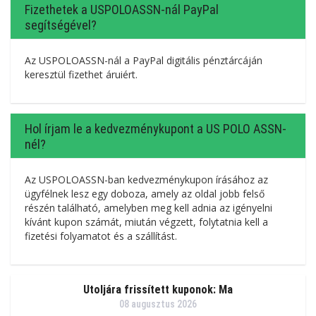
Fizethetek a USPOLOASSN-nál PayPal
segítségével?
Az USPOLOASSN-nál a PayPal digitális pénztárcáján
keresztül fizethet áruiért.
Hol írjam le a kedvezménykupont a US POLO ASSN-
nél?
Az USPOLOASSN-ban kedvezménykupon írásához az
ügyfélnek lesz egy doboza, amely az oldal jobb felső
részén található, amelyben meg kell adnia az igényelni
kívánt kupon számát, miután végzett, folytatnia kell a
fizetési folyamatot és a szállítást.
Utoljára frissített kuponok: Ma
08 augusztus 2026