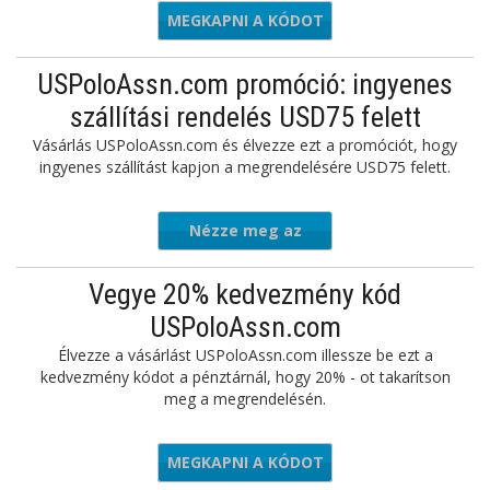
MEGKAPNI A KÓDOT
A0DA25
USPoloAssn.com promóció: ingyenes
szállítási rendelés USD75 felett
Vásárlás USPoloAssn.com és élvezze ezt a promóciót, hogy
ingyenes szállítást kapjon a megrendelésére USD75 felett.
Nézze meg az
ajánlatot
Vegye 20% kedvezmény kód
USPoloAssn.com
Élvezze a vásárlást USPoloAssn.com illessze be ezt a
kedvezmény kódot a pénztárnál, hogy 20% - ot takarítson
meg a megrendelésén.
MEGKAPNI A KÓDOT
PRING20