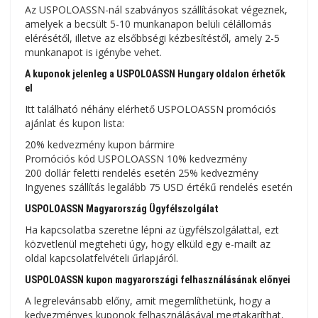
Az USPOLOASSN-nál szabványos szállításokat végeznek,
amelyek a becsült 5-10 munkanapon belüli célállomás
elérésétől, illetve az elsőbbségi kézbesítéstől, amely 2-5
munkanapot is igénybe vehet.
A kuponok jelenleg a USPOLOASSN Hungary oldalon érhetők
el
Itt található néhány elérhető USPOLOASSN promóciós
ajánlat és kupon lista:
20% kedvezmény kupon bármire
Promóciós kód USPOLOASSN 10% kedvezmény
200 dollár feletti rendelés esetén 25% kedvezmény
Ingyenes szállítás legalább 75 USD értékű rendelés esetén
USPOLOASSN Magyarország Ügyfélszolgálat
Ha kapcsolatba szeretne lépni az ügyfélszolgálattal, ezt
közvetlenül megteheti úgy, hogy elküld egy e-mailt az
oldal kapcsolatfelvételi űrlapjáról.
USPOLOASSN kupon magyarországi felhasználásának előnyei
A legrelevánsabb előny, amit megemlíthetünk, hogy a
kedvezményes kuponok felhasználásával megtakaríthat,