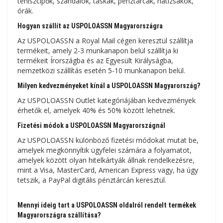
teniszcipők, szandálok, táskák, pénztárcák, hátizsákok,
órák.
Hogyan szállít az USPOLOASSN Magyarországra
Az USPOLOASSN a Royal Mail cégen keresztül szállítja
termékeit, amely 2-3 munkanapon belül szállítja ki
termékeit Írországba és az Egyesült Királyságba,
nemzetközi szállítás esetén 5-10 munkanapon belül.
Milyen kedvezményeket kínál a USPOLOASSN Magyarország?
Az USPOLOASSN Outlet kategóriájában kedvezmények
érhetők el, amelyek 40% és 50% között lehetnek.
Fizetési módok a USPOLOASSN Magyarországnál
Az USPOLOASSN különböző fizetési módokat mutat be,
amelyek megkönnyítik ügyfelei számára a folyamatot,
amelyek között olyan hitelkártyák állnak rendelkezésre,
mint a Visa, MasterCard, American Express vagy, ha úgy
tetszik, a PayPal digitális pénztárcán keresztül.
Mennyi ideig tart a USPOLOASSN oldalról rendelt termékek
Magyarországra szállítása?